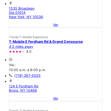
location_on
1535 Broadway
Ste 0161A
New York, NY 10036
Ver
Tienda T-Mobile Experience
T-Mobile E Fordham Rd & Grand Concourse
4.5 miles away
4.0
access_time
Vie.:
10:00 a.m. a 8:00 p.m.
call
(718) 367-5555
location_on
124 E Fordham Rd
Bronx, NY 10468
Ver
Tienda T-Mobile Experience