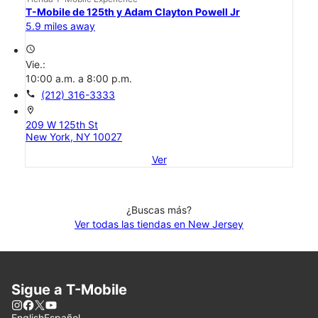
T-Mobile de 125th y Adam Clayton Powell Jr
5.9 miles away
access_time
Vie.:
10:00 a.m. a 8:00 p.m.
call
(212) 316-3333
location_on
209 W 125th St
New York, NY 10027
Ver
¿Buscas más?
Ver todas las tiendas en New Jersey