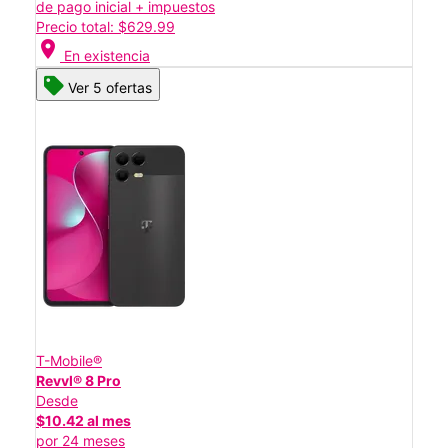
de pago inicial + impuestos
Precio total: $629.99
location_on
En existencia
Ver 5 ofertas
T-Mobile®
Revvl® 8 Pro
Desde
$10.42 al mes
por 24 meses