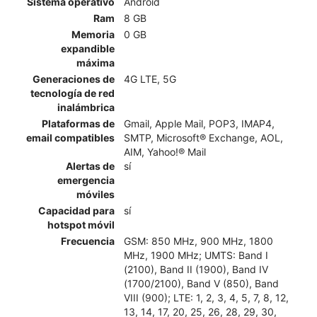
Sistema operativo
Android
Ram
8 GB
Memoria
0 GB
expandible
máxima
Generaciones de
4G LTE, 5G
tecnología de red
inalámbrica
Plataformas de
Gmail, Apple Mail, POP3, IMAP4,
email compatibles
SMTP, Microsoft® Exchange, AOL,
AIM, Yahoo!® Mail
Alertas de
sí
emergencia
móviles
Capacidad para
sí
hotspot móvil
Frecuencia
GSM: 850 MHz, 900 MHz, 1800
MHz, 1900 MHz; UMTS: Band I
(2100), Band II (1900), Band IV
(1700/2100), Band V (850), Band
VIII (900); LTE: 1, 2, 3, 4, 5, 7, 8, 12,
13, 14, 17, 20, 25, 26, 28, 29, 30,