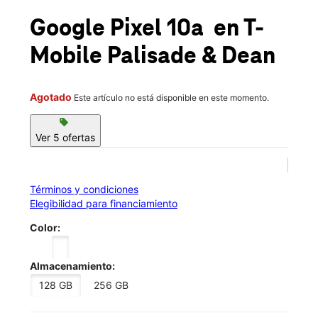
Jue.:
10:00 a.m. a 8:00 p.m.
location_on
Google Pixel 10a
en T-
40 E Palisade Ave Englewood, NJ 07631
Mobile
Palisade & Dean
Agotado
Este artículo no está disponible en este momento.
sell
Ver 5 ofertas
Términos y condiciones
Elegibilidad para financiamiento
Color:
Almacenamiento:
128 GB
256 GB