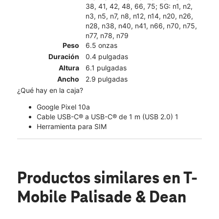
38, 41, 42, 48, 66, 75; 5G: n1, n2,
n3, n5, n7, n8, n12, n14, n20, n26,
n28, n38, n40, n41, n66, n70, n75,
n77, n78, n79
Peso
6.5 onzas
Duración
0.4 pulgadas
Altura
6.1 pulgadas
Ancho
2.9 pulgadas
¿Qué hay en la caja?
Google Pixel 10a
Cable USB-C® a USB-C® de 1 m (USB 2.0) 1
Herramienta para SIM
Productos similares
en T-
Mobile Palisade & Dean