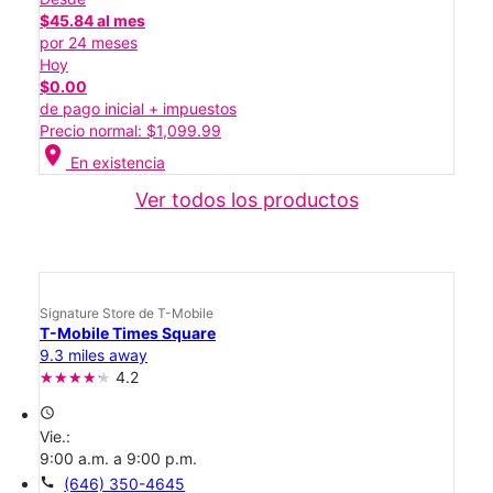
$45.84 al mes
por 24 meses
Hoy
$0.00
de pago inicial + impuestos
Precio normal: $1,099.99
location_on
En existencia
Ver todos los productos
Signature Store de T-Mobile
T-Mobile Times Square
9.3 miles away
4.2
access_time
Vie.:
9:00 a.m. a 9:00 p.m.
call
(646) 350-4645