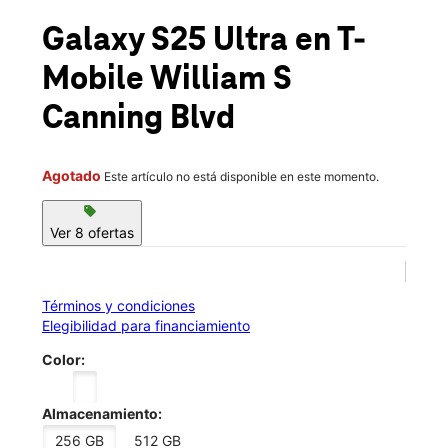
Mié.:
10:00 a.m. a 8:00 p.m.
location_on
Galaxy S25 Ultra
en T-
16 William S Canning Blvd Fall River, MA 02721
Mobile
William S
Canning Blvd
Agotado
Este artículo no está disponible en este momento.
sell
Ver 8 ofertas
Términos y condiciones
Elegibilidad para financiamiento
Color:
Almacenamiento:
256 GB
512 GB