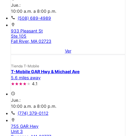
Jue.:
10:00 a.m. a 8:00 p.m.
call
(508) 689-4989
location_on
933 Pleasant St
Ste 105
Fall River, MA 02723
Ver
Tienda T-Mobile
T-Mobile GAR Hwy & Michael Ave
5.6 miles away
4.1
access_time
Jue.:
10:00 a.m. a 8:00 p.m.
call
(774) 379-0112
location_on
755 GAR Hwy
Unit 3