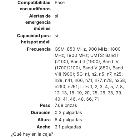
Compatibilidad
Pase
con audífonos
Alertas de
sí
emergencia
móviles
Capacidad para
sí
hotspot móvil
Frecuencia
GSM: 850 MHz, 900 MHz, 1800
MHz, 1900 MHz; UMTS: Band I
(2100), Band II (1900), Band IV
(1700/2100), Band V (850), Band
VIII (900); 5G: n1, n2, n5, n7, n25,
n28, n41, n66, n71, n77, n78, n258,
n260, n261; LTE: 1, 2, 3, 4, 5, 7, 8,
12, 13, 18, 19, 20, 25, 26, 28, 39,
40, 41, 46, 48, 66, 71
Peso
7.68 onzas
Duración
0.3 pulgadas
Altura
6.4 pulgadas
Ancho
3.1 pulgadas
¿Qué hay en la caja?