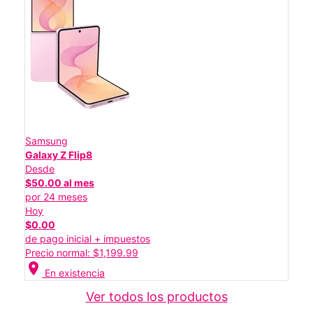
Samsung
Galaxy Z Flip8
Desde
$50.00 al mes
por 24 meses
Hoy
$0.00
de pago inicial + impuestos
Precio normal: $1,199.99
location_on
En existencia
Ver todos los productos