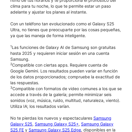
ritmo de tus horarios y te proporciona el pronóstico del
clima para tu noche, lo que te permite estar un paso
adelante y ajustar los planes al instante.
Con un teléfono tan evolucionado como el Galaxy S25
Ultra, no tienes que preocuparte por las cosas pequeñas,
ya que las maneja de forma inteligente.
1
Las funciones de Galaxy AI de Samsung son gratuitas
hasta 2025 y requieren iniciar sesión en una cuenta
Samsung.
2
Compatible con ciertas apps. Requiere cuenta de
Google Gemini. Los resultados pueden variar en función
de los datos proporcionados; compruebe la exactitud de
las respuestas.
3
Compatible con formatos de video comunes a los que se
accede a través de la galería; permite minimizar seis
sonidos (voz, música, ruido, multitud, naturaleza, viento).
Utiliza IA; los resultados varían.
No te pierdas los nuevos y espectaculares
Samsung
Galaxy S25
,
Samsung Galaxy S25+
,
Samsung Galaxy
S25 FE
y
Samsung Galaxy S25 Edge
, disponibles en la