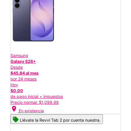
Samsung
Galaxy S26+
Desde
$45.84 al mes
por 24 meses
Hoy
$0.00
de pago inicial + impuestos
Precio normal: $1,099.99
location_on
En existencia
Llévate la Revvl Tab 2 por cuenta nuestra.