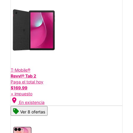
T-Mobile®
Revvl® Tab 2
Paga el total hoy
$169.99
+ impuesto
location_on
En existencia
Ver 8 ofertas