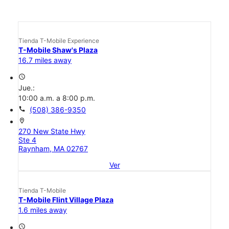
Tienda T-Mobile Experience
T-Mobile Shaw's Plaza
16.7 miles away
access_time
Jue.:
10:00 a.m. a 8:00 p.m.
call
(508) 386-9350
location_on
270 New State Hwy
Ste 4
Raynham, MA 02767
Ver
Tienda T-Mobile
T-Mobile Flint Village Plaza
1.6 miles away
access_time