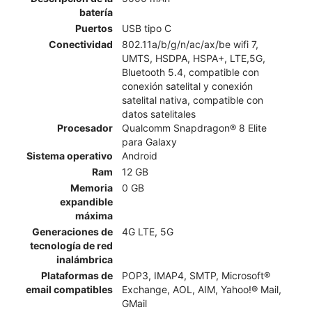
batería
Puertos
USB tipo C
Conectividad
802.11a/b/g/n/ac/ax/be wifi 7,
UMTS, HSDPA, HSPA+, LTE,5G,
Bluetooth 5.4, compatible con
conexión satelital y conexión
satelital nativa, compatible con
datos satelitales​​​​​​​
Procesador
Qualcomm Snapdragon® 8 Elite
para Galaxy
Sistema operativo
Android
Ram
12 GB
Memoria
0 GB
expandible
máxima
Generaciones de
4G LTE, 5G
tecnología de red
inalámbrica
Plataformas de
POP3, IMAP4, SMTP, Microsoft®
email compatibles
Exchange, AOL, AIM, Yahoo!® Mail,
GMail