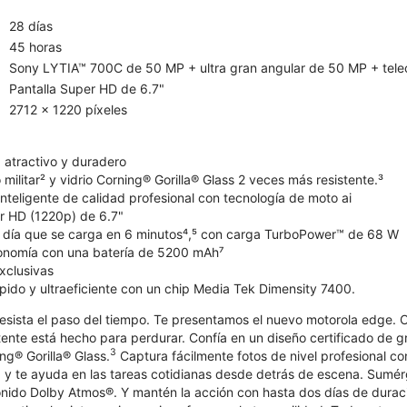
28 días
45 horas
Sony LYTIA™ 700C de 50 MP + ultra gran angular de 50 MP + teleo
Pantalla Super HD de 6.7"
2712 x 1220 píxeles
atractivo y duradero
militar² y vidrio Corning® Gorilla® Glass 2 veces más resistente.³
nteligente de calidad profesional con tecnología de moto ai
er HD (1220p) de 6.7"
l día que se carga en 6 minutos⁴,⁵ con carga TurboPower™ de 68 W
tonomía con una batería de 5200 mAh⁷
xclusivas
pido y ultraeficiente con un chip Media Tek Dimensity 7400.
esista el paso del tiempo. Te presentamos el nuevo motorola edge.
tente está hecho para perdurar. Confía en un diseño certificado de gr
3
ing® Gorilla® Glass.
Captura fácilmente fotos de nivel profesional 
 y te ayuda en las tareas cotidianas desde detrás de escena. Sumér
nido Dolby Atmos®. Y mantén la acción con hasta dos días de duraci