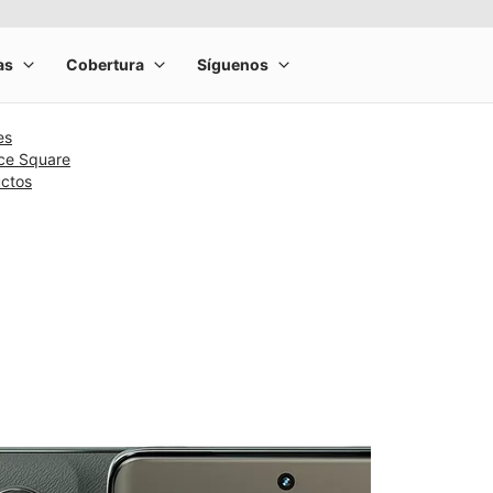
es
nce Square
uctos
rge product image at a time. Use the Previous and Next buttons to m