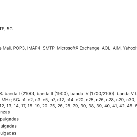
TE, 5G
e Mail, POP3, IMAP4, SMTP, Microsoft® Exchange, AOL, AIM, Yahoo!®
: banda I (2100), banda II (1900), banda IV (1700/2100), banda V
MHz; 5G: n1, n2, n3, n5, n7, n12, n14, n20, n25, n26, n28, n29, n30, n
 12, 13, 14, 17, 18, 19, 20, 25, 26, 28, 29, 30, 38, 39, 40, 41, 42, 48, 
onzas
 pulgadas
pulgadas
pulgadas