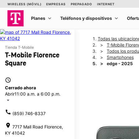
Todas las ubicacion
T-Mobile Flore
Tienda T-Mobile
Todos los prod
T-Mobile Florence
Smartphones
Square
edge - 2025
access_time
This carousel shows one la
Cerrado ahora
Abrir
11:00 a.m. a 6:00 p.m.
arrow_drop_down
call
(859) 746-8337
location_on
7717 Mall Road Florence,
KY 41042