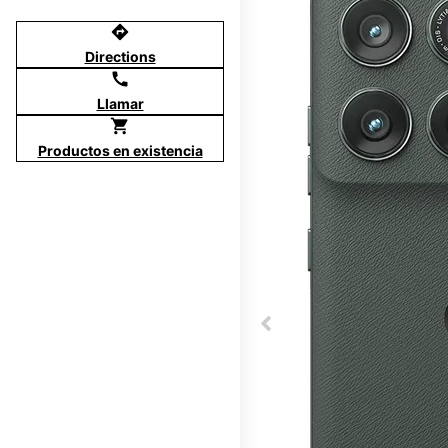
directions
Directions
call
Llamar
shopping_cart
Productos en existencia