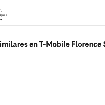
25
tipo C
IM
imilares
en T-Mobile Florence