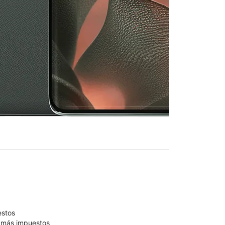
25
en T-Mobile
Square
lo está confirmado como disponible para comprar. Última
olumn of small thumbnails. Selecting a thumbnail will change the main 
estos
9 más impuestos