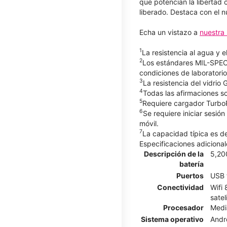
que potencian la libertad 
liberado. Destaca con el 
Echa un vistazo a
nuestra 
1
La resistencia al agua y 
2
Los estándares MIL-SPEC 
condiciones de laboratorio
3
La resistencia del vidrio 
4
Todas las afirmaciones so
5
Requiere cargador ​​​​​​​
6
Se requiere iniciar sesió
móvil.
7
La capacidad típica es 
Especificaciones adicional
Descripción de la
5,20
batería
Puertos
USB 
Conectividad
Wifi 
satel
Procesador
Medi
Sistema operativo
Andr