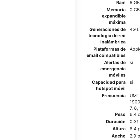
Ram
8 GB
Memoria
0 GB
expandible
máxima
Generaciones de
4G L
tecnología de red
inalámbrica
Plataformas de
Appl
email compatibles
Alertas de
sí
emergencia
móviles
Capacidad para
sí
hotspot móvil
Frecuencia
UMTS
1900 
7, 8,
Peso
6.4 
Duración
0.31
Altura
6.4 
Ancho
2.9 