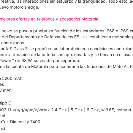
creativa, las interacciones sin esfuerzo y la tranquilidad. Todo esto
nuevo motorola edge.
mejores ofertas en teléfonos y accesorios Motorola
.
el polvo se puso a prueba en función de los estándares IP68 e IP69 e
del Departamento de Defensa de los EE. UU. establecen metodologí
 controladas.
Gorilla® Glass 7i se probó en un laboratorio con condiciones controlad
bre la duración de la batería son aproximadas y se basan en el usuar
TurboPower™ de 68 W; se vende por separado.
n en la cuenta de Motorola para acceder a las funciones de Moto AI. P
de 5200 mAh.
es
0 mAh
tipo C
802.11 a/b/g/n/ac/k/v/r/ax 2.4 GHz | 5 GHz | 6 GHz, wifi 6E, hotspot
ital
aTek Dimensity 7400
oid