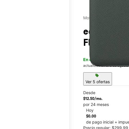
Motorola
edge - 20
Florence 
En existencia
Este artícu
actualización el 9 de agosto
sell
Ver 5 ofertas
Desde
$12.50/mo.
por 24 meses
Hoy
This carousel contains a c
$0.00
de pago inicial + impu
Precio regular: $299.9