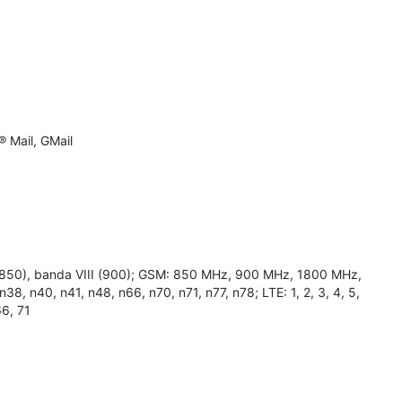
 Mail, GMail
 (850), banda VIII (900); GSM: 850 MHz, 900 MHz, 1800 MHz,
38, n40, n41, n48, n66, n70, n71, n77, n78; LTE: 1, 2, 3, 4, 5,
66, 71