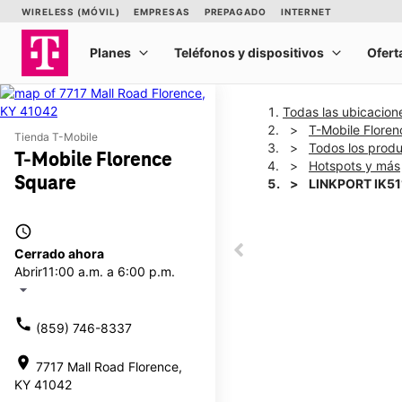
Todas las ubicacion
T-Mobile Flore
Tienda T-Mobile
Todos los prod
T-Mobile Florence
Hotspots y más
Square
LINKPORT IK51
access_time
This carousel shows one la
Cerrado ahora
This carousel contains a c
Abrir
11:00 a.m. a 6:00 p.m.
arrow_drop_down
call
(859) 746-8337
location_on
7717 Mall Road Florence,
KY 41042