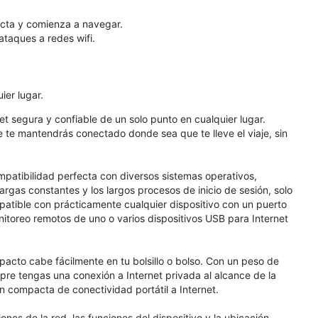
necta y comienza a navegar.
ataques a redes wifi.
ier lugar.
t segura y confiable de un solo punto en cualquier lugar.
e te mantendrás conectado donde sea que te lleve el viaje, sin
patibilidad perfecta con diversos sistemas operativos,
rgas constantes y los largos procesos de inicio de sesión, solo
atible con prácticamente cualquier dispositivo con un puerto
onitoreo remotos de uno o varios dispositivos USB para Internet
acto cabe fácilmente en tu bolsillo o bolso. Con un peso de
mpre tengas una conexión a Internet privada al alcance de la
 compacta de conectividad portátil a Internet.
nes de la red, las funciones del dispositivo y la ubicación