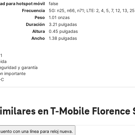
ad para hotspot móvil
false
Frecuencia
5G: n25, n66, n71; LTE: 2, 4, 5, 7, 12, 13, 25
Peso
1.01 onzas
Duración
3.21 pulgadas
Altura
0.45 pulgadas
Ancho
1.38 pulgadas
11
pida
eguridad y garantía
ón importante
-C
imilares
en T-Mobile Florence
ento con una línea para reloj nueva.