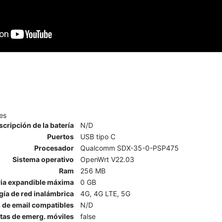
es
scripción de la batería
N/D
Puertos
USB tipo C
Procesador
Qualcomm SDX-35-0-PSP475
Sistema operativo
OpenWrt V22.03
Ram
256 MB
a expandible máxima
0 GB
ía de red inalámbrica
4G, 4G LTE, 5G
 de email compatibles
N/D
rtas de emerg. móviles
false