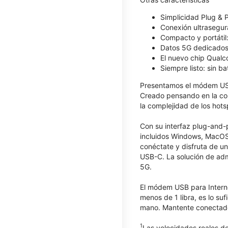
Simplicidad Plug & P
Conexión ultrasegura
Compacto y portátil
Datos 5G dedicados:
El nuevo chip Qualc
Siempre listo: sin ba
Presentamos el módem US
Creado pensando en la conv
la complejidad de los hot
Con su interfaz plug-and-
incluidos Windows, MacOS, 
conéctate y disfruta de u
USB-C. La solución de admi
5G.
El módem USB para Interne
menos de 1 libra, es lo su
mano. Mantente conectado 
1
Las velocidades reales de