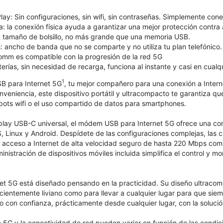
lay: Sin configuraciones, sin wifi, sin contraseñas. Simplemente co
: la conexión física ayuda a garantizar una mejor protección contra 
: tamaño de bolsillo, no más grande que una memoria USB.
 ancho de banda que no se comparte y no utiliza tu plan telefónico.
omm es compatible con la progresión de la red 5G
terías, sin necesidad de recarga, funciona al instante y casi en cualqu
1
B para Internet 5G
, tu mejor compañero para una conexión a Interne
eniencia, este dispositivo portátil y ultracompacto te garantiza qu
spots wifi o el uso compartido de datos para smartphones.
play USB-C universal, el módem USB para Internet 5G ofrece una com
Linux y Android. Despídete de las configuraciones complejas, las ca
n acceso a Internet de alta velocidad seguro de hasta 220 Mbps comp
nistración de dispositivos móviles incluida simplifica el control y m
t 5G está diseñado pensando en la practicidad. Su diseño ultracomp
ficientemente liviano como para llevar a cualquier lugar para que sie
con confianza, prácticamente desde cualquier lugar, con la solución
 5G y la conectividad de red pueden variar en función de las condicio