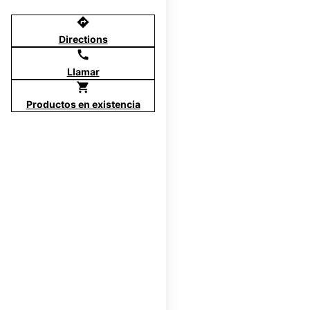
directions
Directions
call
Llamar
shopping_cart
Productos en existencia