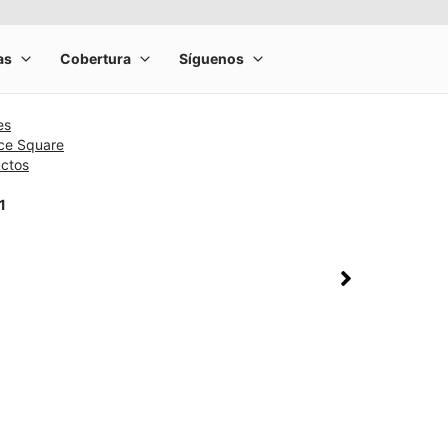
es
nce Square
uctos
1
rge product image at a time. Use the Previous and Next buttons to m
olumn of small thumbnails. Selecting a thumbnail will change the main 