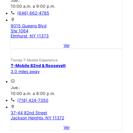
Jue.:
10:00 a.m. a 9:00 p.m.
call
(646) 662-4785
location_on
9015 Queens Blvd
Ste 1064
Elmhurst, NY 11373
Ver
Tienda T-Mobile Experience
T-Mobile 82nd & Roosevelt
3.0 miles away
access_time
Jue.:
10:00 a.m. a 8:00 p.m.
call
(718) 424-7350
location_on
37-44 82nd Street
Jackson Heights, NY 11372
Ver