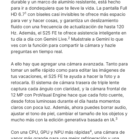
durable y un marco de aluminio resistente, está hecho
para ir a dondequiera que te lleve la vida. La pantalla Full
1
HD 6.7
con biseles casi invisibles te ofrece más espacio
para ver y hacer cosas, y garantiza un deslizamiento
fluido con una frecuencia de actualización de hasta 120
Hz. Además, el S25 FE te ofrece asistencia inteligente en
2
tu día a día con Gemini Live.
Muéstrale a Gemini lo que
ves con la función para compartir la cámara y hazle
preguntas en tiempo real.
A ello hay que agregar una cámara avanzada. Tanto para
tomar un selfie rápido como para editar las imágenes de
tus vacaciones, el S25 FE te ayuda a hacer la foto y a
retocarla. El sistema de cámara trasera de triple lente
captura cada ángulo con claridad, y la cámara frontal de
12 MP con ProVisual Engine hace que cada foto cuente,
desde fotos luminosas durante el día hasta momentos
claros con poca luz. Además, ahora puedes borrar audio,
ajustar el tono de piel, cambiar el tamaño de los objetos y
3
mucho más con la edición generativa basada en IA.
4
Con una CPU, GPU y NPU más rápidas
, una cámara de
vapor más grande para una mejor refrigeración y una