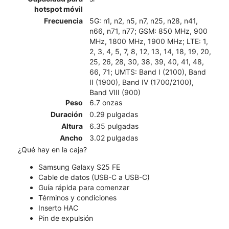
hotspot móvil
Frecuencia
5G: n1, n2, n5, n7, n25, n28, n41,
n66, n71, n77; GSM: 850 MHz, 900
MHz, 1800 MHz, 1900 MHz; LTE: 1,
2, 3, 4, 5, 7, 8, 12, 13, 14, 18, 19, 20,
25, 26, 28, 30, 38, 39, 40, 41, 48,
66, 71; UMTS: Band I (2100), Band
II (1900), Band IV (1700/2100),
Band VIII (900)
Peso
6.7 onzas
Duración
0.29 pulgadas
Altura
6.35 pulgadas
Ancho
3.02 pulgadas
¿Qué hay en la caja?
Samsung Galaxy S25 FE
Cable de datos (USB-C a USB-C)
Guía rápida para comenzar
Términos y condiciones
Inserto HAC
Pin de expulsión