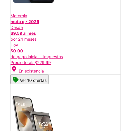
Motorola
moto g - 2026
Desde
$9.59 al mes
por 24 meses
Hoy
$0.00
de pago inicial + impuestos
Precio total: $229.99
location_on
En existencia
Ver 10 ofertas