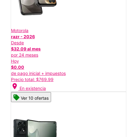
Motorola
razr - 2026
Desde
$32.09 al mes
por 24 meses
Hoy
$0.00
de pago inicial + impuestos
Precio total: $769.99
location_on
En existencia
Ver 10 ofertas