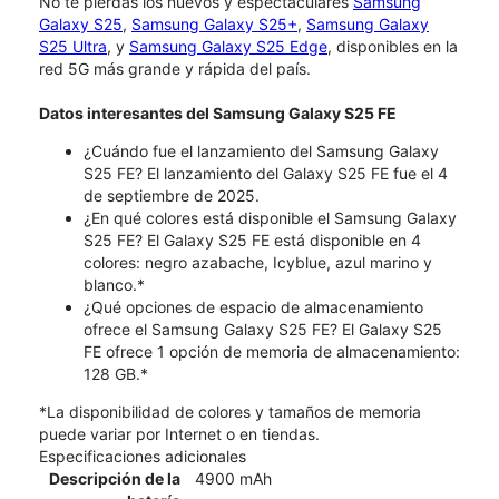
No te pierdas los nuevos y espectaculares
Samsung
Galaxy S25
,
Samsung Galaxy S25+
,
Samsung Galaxy
S25 Ultra
, y
Samsung Galaxy S25 Edge
, disponibles en la
red 5G más grande y rápida del país.
Datos interesantes del Samsung Galaxy S25 FE
¿Cuándo fue el lanzamiento del Samsung Galaxy
S25 FE? El lanzamiento del Galaxy S25 FE fue el 4
de septiembre de 2025.
¿En qué colores está disponible el Samsung Galaxy
S25 FE? El Galaxy S25 FE está disponible en 4
colores: negro azabache, Icyblue, azul marino y
blanco.*
¿Qué opciones de espacio de almacenamiento
ofrece el Samsung Galaxy S25 FE? El Galaxy S25
FE ofrece 1 opción de memoria de almacenamiento:
128 GB.*
*La disponibilidad de colores y tamaños de memoria
puede variar por Internet o en tiendas.
Especificaciones adicionales
Descripción de la
4900 mAh