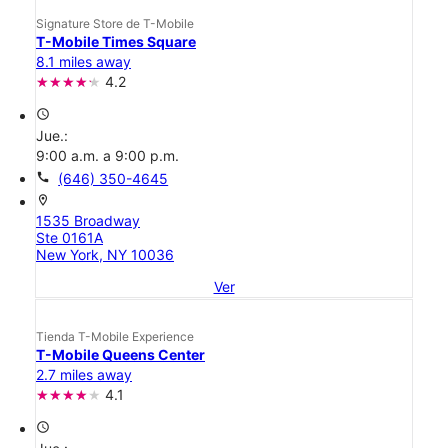
Signature Store de T-Mobile
T-Mobile Times Square
8.1 miles away
4.2
access_time
Jue.:
9:00 a.m. a 9:00 p.m.
call
(646) 350-4645
location_on
1535 Broadway
Ste 0161A
New York, NY 10036
Ver
Tienda T-Mobile Experience
T-Mobile Queens Center
2.7 miles away
4.1
access_time