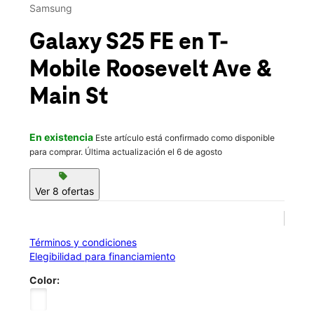
Mié.:
10:00 a.m. a 8:00 p.m.
Samsung
location_on
136-16 Roosevelt Ave Flushing, NY 11354
Galaxy S25 FE
en T-
Mobile
Roosevelt Ave &
Main St
En existencia
Este artículo está confirmado como disponible
para comprar. Última actualización el 6 de agosto
sell
Ver 8 ofertas
Términos y condiciones
Elegibilidad para financiamiento
Color: