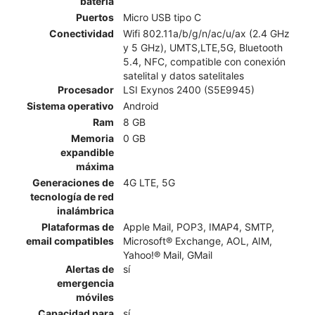
batería
Puertos
Micro USB tipo C
Conectividad
Wifi 802.11a/b/g/n/ac/u/ax (2.4 GHz
y 5 GHz), UMTS,LTE,5G, Bluetooth
5.4, NFC, compatible con conexión
satelital y datos satelitales
Procesador
LSI Exynos 2400 (S5E9945)
Sistema operativo
Android
Ram
8 GB
Memoria
0 GB
expandible
máxima
Generaciones de
4G LTE, 5G
tecnología de red
inalámbrica
Plataformas de
Apple Mail, POP3, IMAP4, SMTP,
email compatibles
Microsoft® Exchange, AOL, AIM,
Yahoo!® Mail, GMail
Alertas de
sí
emergencia
móviles
Capacidad para
sí