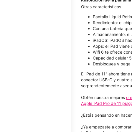
Otras características
Pantalla Liquid Reti
Rendimiento: el chip
Con una batería que 
Almacenamiento: el 
iPadOS: iPadOS hace 
Apps: el iPad viene
Wifi 6 te ofrece con
Capacidad celular 5
Desbloquea y paga 
El iPad de 11" ahora tien
conector USB-C y cuatro a
sorprendentemente asequi
Obtén nuestra mejores
of
Apple iPad Pro de 11 pul
¿Estás pensando en hacer
¿Ya empezaste a comprar p