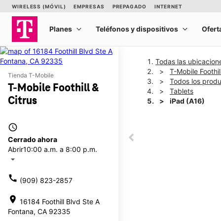
Todas las ubicacion
T-Mobile Foothil
Tienda T-Mobile
Todos los prod
T-Mobile Foothill &
Tablets
Citrus
iPad (A16)
access_time
This carousel shows one la
Cerrado ahora
This carousel contains a c
Abrir
10:00 a.m. a 8:00 p.m.
arrow_drop_down
call
(909) 823-2857
location_on
16184 Foothill Blvd Ste A
Fontana, CA 92335