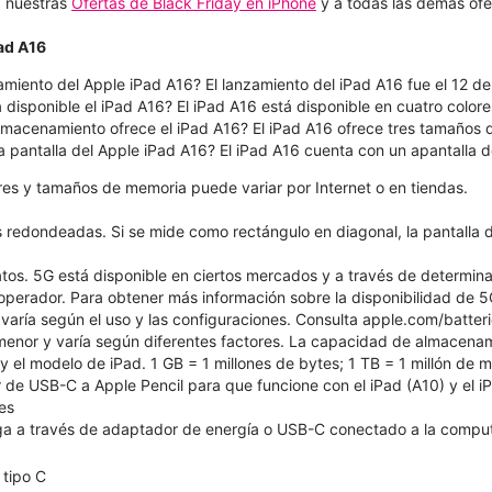
 a nuestras
Ofertas de Black Friday en iPhone
y a todas las demás ofe
Pad A16
amiento del Apple iPad A16? El lanzamiento del iPad A16 fue el 12 d
 disponible el iPad A16? El iPad A16 está disponible en cuatro colores:
macenamiento ofrece el iPad A16? El iPad A16 ofrece tres tamaños
a pantalla del Apple iPad A16? El iPad A16 cuenta con un apantalla 
ores y tamaños de memoria puede variar por Internet o en tiendas.
s redondeadas. Si se mide como rectángulo en diagonal, la pantalla d
atos. 5G está disponible en ciertos mercados y a través de determin
 operador. Para obtener más información sobre la disponibilidad de 5
 varía según el uso y las configuraciones. Consulta apple.com/batte
 menor y varía según diferentes factores. La capacidad de almacena
 y el modelo de iPad. 1 GB = 1 millones de bytes; 1 TB = 1 millón de
de USB-C a Apple Pencil para que funcione con el iPad (A10) y el iPa
es
a a través de adaptador de energía o USB-C conectado a la compu
tipo C