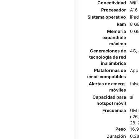
Conectividad
Wifi
Procesador
A16
Sistema operativo
iPa
Ram
8 G
Memoria
0 G
expandible
máxima
Generaciones de
4G, 
tecnología de red
inalámbrica
Plataformas de
Appl
email compatibles
Alertas de emerg.
fals
móviles
Capacidad para
sí
hotspot móvil
Frecuencia
UMTS
n26,
28, 
Peso
16.
Duración
0.2