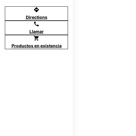
directions
Directions
call
Llamar
shopping_cart
Productos en existencia