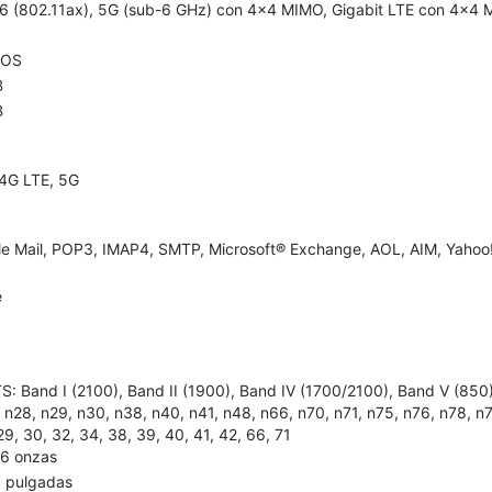
 6 (802.11ax), 5G (sub-6 GHz) con 4x4 MIMO, Gigabit LTE con 4x4 
dOS
B
B
4G LTE, 5G
e Mail, POP3, IMAP4, SMTP, Microsoft® Exchange, AOL, AIM, Yahoo!
e
: Band I (2100), Band II (1900), Band IV (1700/2100), Band V (850), B
 n28, n29, n30, n38, n40, n41, n48, n66, n70, n71, n75, n76, n78, n79; L
29, 30, 32, 34, 38, 39, 40, 41, 42, 66, 71
96 onzas
8 pulgadas