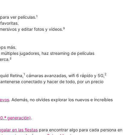
para ver películas.¹
favoritas.
mersivos y editar fotos y videos.³
pps más.
 múltiples jugadores, haz streaming de películas
erca.²
1
2
quid Retina,
cámaras avanzadas, wifi 6 rápido y 5G,
mantenerse conectado y hacer de todo, por un precio
uevos
. Además, no olvides explorar los nuevos e increíbles
10.ª generación)
.
galar en las fiestas
para encontrar algo para cada persona en