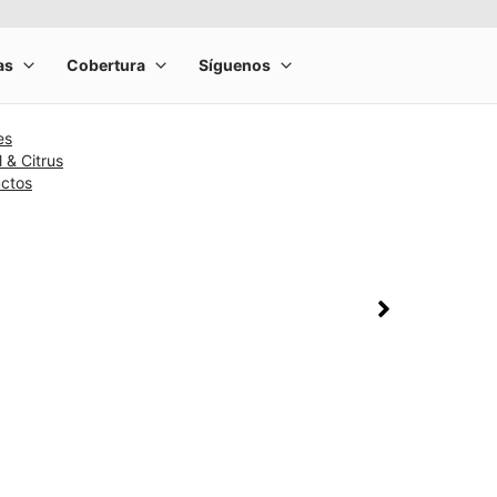
es
l & Citrus
uctos
rge product image at a time. Use the Previous and Next buttons to m
olumn of small thumbnails. Selecting a thumbnail will change the main 