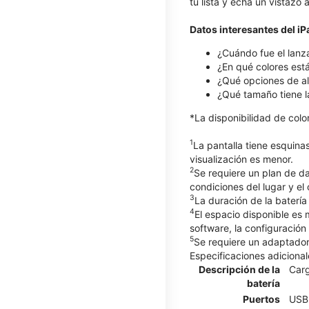
tu lista y echa un vistazo
Datos interesantes del i
¿Cuándo fue el lanz
¿En qué colores está
¿Qué opciones de al
¿Qué tamaño tiene l
*La disponibilidad de col
1
La pantalla tiene esquina
visualización es menor.
2
Se requiere un plan de d
condiciones del lugar y el
3
La duración de la batería
4
El espacio disponible es
software, la configuración
5
Se requiere un adaptador 
Especificaciones adicional
Descripción de la
Carg
batería
Puertos
USB 