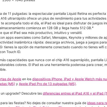
na de 11 pulgadas: la espectacular pantalla Liquid Retina es perfecta 
 A16 ultrarrápido ofrece un plus de rendimiento para tus actividades 
te acompaña todo el día, el iPad es ideal para disfrutar de juegos in
almacenamiento comienza en 128 GB y llega hasta 512 GB.⁴
que el iPad sea más productivo, intuitivo y versátil.
 con apps esenciales como Safari, Mensajes, Keynote y millones de a
ectividad inalámbrica rápida: descarga archivos, juega a juegos para
G: tienes la opción de mantenerte conectado cuando no tienes wifi c
con Touch ID.
e más capacidades que nunca con el chip A16 superrápido, pantalla Li
dorables colores. El iPad es una herramienta poderosa para crear, 
ble.
ertas de Apple
en los
dispositivos iPhone, iPad y Apple Watch más n
gadas (M5)
y
Apple iPad Pro de 13 pulgadas (M5)
.
 un upgrade? Descubre las
diferencias entres el iPad A16 y el iPad (
ara las fiestas? No dejes de consultar nuestra guía de
ideas para re