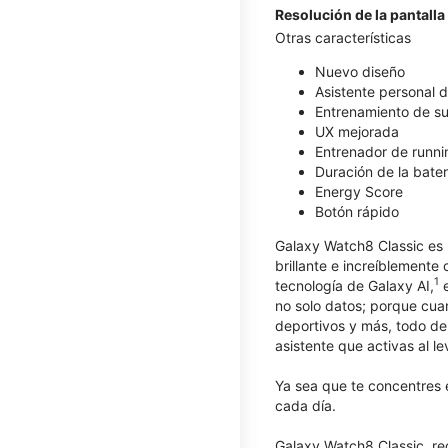
Resolución de la pantalla
Otras características
Nuevo diseño
Asistente personal d
Entrenamiento de s
UX mejorada
Entrenador de runni
Duración de la bate
Energy Score
Botón rápido
Galaxy Watch8 Classic es m
brillante e increíblement
1
tecnología de Galaxy AI,
e
no solo datos; porque cua
deportivos y más, todo de 
asistente que activas al l
Ya sea que te concentres e
cada día.​​​​​​​
Galaxy Watch8 Classic, red