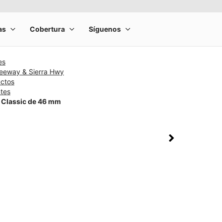
es
reeway & Sierra Hwy
uctos
ntes
 Classic de 46 mm
rge product image at a time. Use the Previous and Next buttons to m
olumn of small thumbnails. Selecting a thumbnail will change the main 