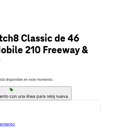
ch8 Classic de 46
Mobile
210 Freeway &
y
está disponible en este momento.
sell
to con una línea para reloj nueva.
iamiento