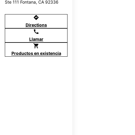
Ste 111 Fontana, CA 92336
directions
Directions
call
Llamar
shopping_cart
Productos en existencia