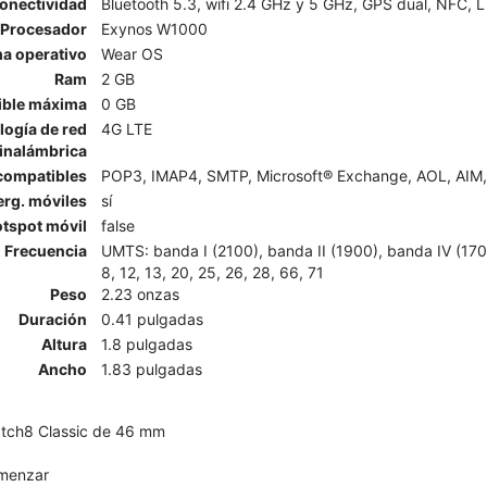
onectividad
Bluetooth 5.3, wifi 2.4 GHz y 5 GHz, GPS dual, NFC, 
Procesador
Exynos W1000
a operativo
Wear OS
Ram
2 GB
ible máxima
0 GB
logía de red
4G LTE
inalámbrica
 compatibles
POP3, IMAP4, SMTP, Microsoft® Exchange, AOL, AIM, 
erg. móviles
sí
tspot móvil
false
Frecuencia
UMTS: banda I (2100), banda II (1900), banda IV (1700/
8, 12, 13, 20, 25, 26, 28, 66, 71
Peso
2.23 onzas
Duración
0.41 pulgadas
Altura
1.8 pulgadas
Ancho
1.83 pulgadas
tch8 Classic de 46 mm
omenzar