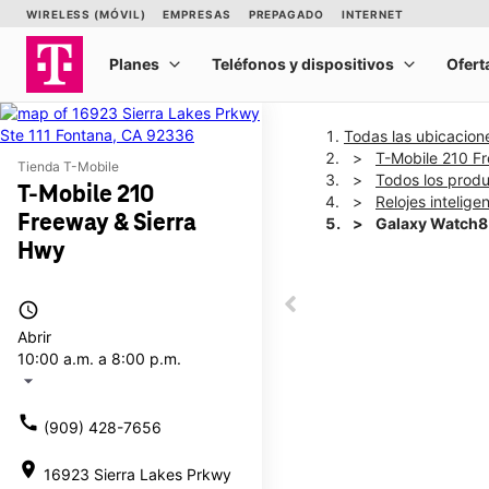
Todas las ubicacion
T-Mobile 210 F
Tienda T-Mobile
Todos los prod
T-Mobile 210
Relojes intelige
Freeway & Sierra
Galaxy Watch8
Hwy
This carousel shows one la
access_time
This carousel contains a c
Abrir
10:00 a.m. a 8:00 p.m.
arrow_drop_down
call
(909) 428-7656
location_on
16923 Sierra Lakes Prkwy