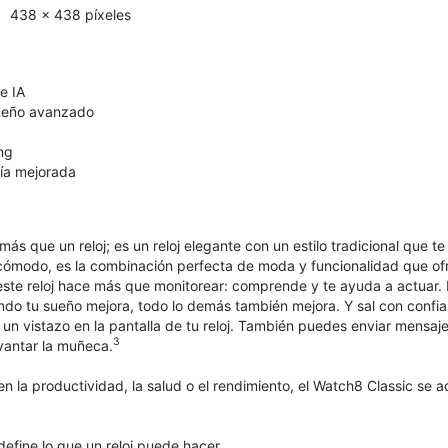
438 x 438 píxeles
e IA
ueño avanzado
ng
ría mejorada
ás que un reloj; es un reloj elegante con un estilo tradicional que
e cómodo, es la combinación perfecta de moda y funcionalidad que of
ste reloj hace más que monitorear: comprende y te ayuda a actuar.​​​​​​
ndo tu sueño mejora, todo lo demás también mejora. Y sal con confi
un vistazo en la pantalla de tu reloj. También puedes enviar mensaje
3
evantar la muñeca.
n la productividad, la salud o el rendimiento, el Watch8 Classic se 
efine lo que un reloj puede hacer.