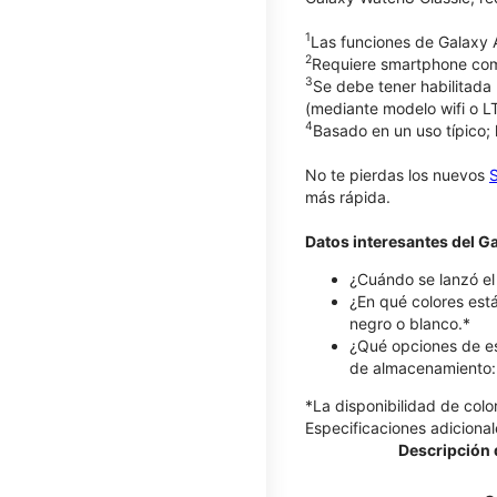
1
Las funciones de Galaxy 
2
Requiere smartphone com
3
Se debe tener habilitada 
(mediante modelo wifi o L
4
Basado en un uso típico; 
No te pierdas los nuevos
más rápida.
Datos interesantes del 
¿Cuándo se lanzó el
¿En qué colores est
negro o blanco.*
¿Qué opciones de e
de almacenamiento:
*La disponibilidad de col
Especificaciones adicional
Descripción d