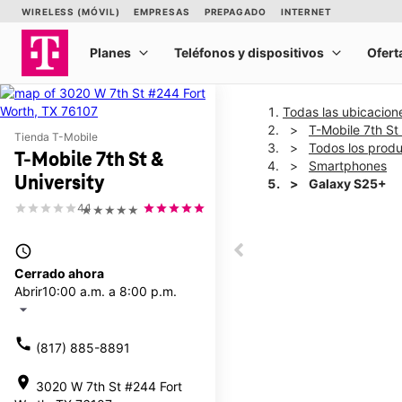
Todas las ubicacion
T-Mobile 7th St 
Tienda T-Mobile
Todos los prod
T-Mobile 7th St &
Smartphones
University
Galaxy S25+
4.1
★★★★★
This carousel shows one la
access_time
This carousel contains a c
Cerrado ahora
Abrir
10:00 a.m. a 8:00 p.m.
arrow_drop_down
call
(817) 885-8891
location_on
3020 W 7th St #244 Fort