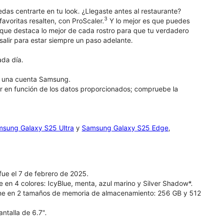
das centrarte en tu look. ¿Llegaste antes al restaurante?
3
avoritas resalten, con ProScaler.
Y lo mejor es que puedes
que destaca lo mejor de cada rostro para que tu verdadero
 salir para estar siempre un paso adelante.
ada día.
en una cuenta Samsung.
r en función de los datos proporcionados; compruebe la
sung Galaxy S25 Ultra
y
Samsung Galaxy S25 Edge
,
ue el 7 de febrero de 2025.
 en 4 colores: IcyBlue, menta, azul marino y Silver Shadow*.
ne en 2 tamaños de memoria de almacenamiento: 256 GB y 512
ntalla de 6.7".