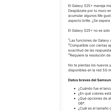
El Galaxy S25+ maneja múlt
Desplázate por tu muro en 
acumular algunos Me gusta
aspecto brille. ¿Se espera 
El Galaxy S25+ no es solo 
1
Las funciones de Galaxy 
2
Compatible con ciertas a
exactitud de las respuesta
3
Requiere la resolución d
No te pierdas los nuevos 
disponibles en la red 5G m
Datos breves del Samsu
¿Cuándo fue el lanz
¿En qué colores est
¿Qué opciones de a
GB*.
¿Cuál es el tamaño 