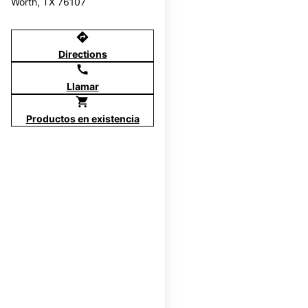
Worth, TX 76107
directions
Directions
call
Llamar
shopping_cart
Productos en existencia