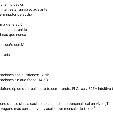
 una indicación
miten estar un paso adelante
eliminador de audio
ima generación
ece tu contenido
laras que nunca
l sueño con IA
atería
aciones con audífonos: 12 dB
aciones sin audífonos: 14 dB
teléfono épico que realmente te comprende. El Galaxy S25+ intuitivo t
ono que se siente casi como un asistente personal real en vivo. ¿Te r
2
 vegano más cercano y envíaselos por mensaje de texto.