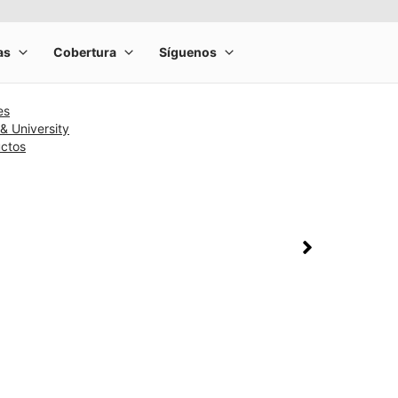
es
& University
uctos
rge product image at a time. Use the Previous and Next buttons to m
olumn of small thumbnails. Selecting a thumbnail will change the main 