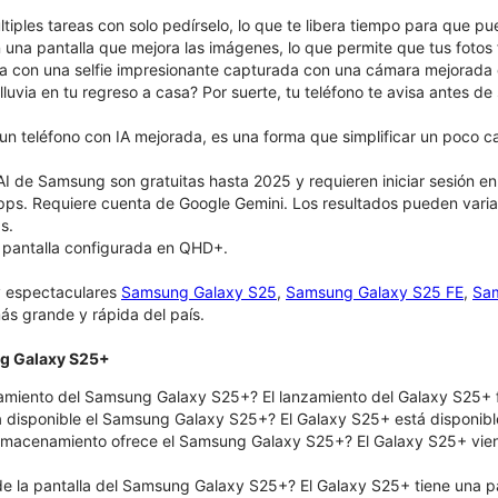
iples tareas con solo pedírselo, lo que te libera tiempo para que pue
una pantalla que mejora las imágenes, lo que permite que tus fotos f
 con una selfie impresionante capturada con una cámara mejorada 
lluvia en tu regreso a casa? Por suerte, tu teléfono te avisa antes de
un teléfono con IA mejorada, es una forma que simplificar un poco c
AI de Samsung son gratuitas hasta 2025 y requieren iniciar sesión 
pps. Requiere cuenta de Google Gemini. Los resultados pueden varia
s.
e pantalla configurada en QHD+.
y espectaculares
Samsung Galaxy S25
,
Samsung Galaxy S25 FE
,
Sam
ás grande y rápida del país.
ng Galaxy S25+
amiento del Samsung Galaxy S25+? El lanzamiento del Galaxy S25+ f
á disponible el Samsung Galaxy S25+? El Galaxy S25+ está disponible
lmacenamiento ofrece el Samsung Galaxy S25+? El Galaxy S25+ vie
de la pantalla del Samsung Galaxy S25+? El Galaxy S25+ tiene una pa