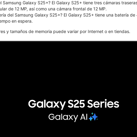
l Samsung Galaxy S25+? El Galaxy S25+ tiene tres cámaras traseras
gular de 12 MP, así como una cámara frontal de 12 MP.
ería del Samsung Galaxy S25+? El Galaxy S25+ tiene una batería d
tiempo en espera.
ores y tamaños de memoria puede variar por Internet o en tiendas.