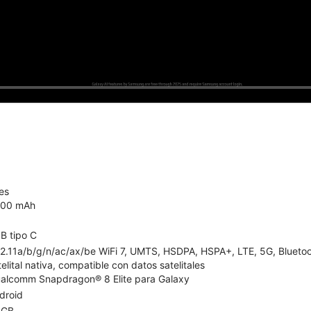
es
00 mAh
B tipo C
2.11a/b/g/n/ac/ax/be WiFi 7, UMTS, HSDPA, HSPA+, LTE, 5G, Bluetoot
telital nativa, compatible con datos satelitales
alcomm Snapdragon® 8 Elite para Galaxy
droid
 GB