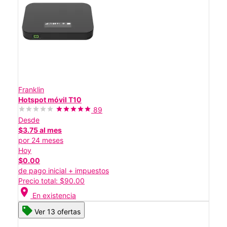
Franklin
Hotspot móvil T10
89
Desde
$3.75 al mes
por 24 meses
Hoy
$0.00
de pago inicial + impuestos
Precio total: $90.00
location_on
En existencia
Ver 13 ofertas