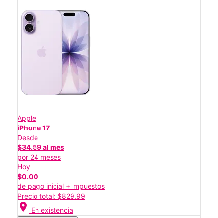
Apple
iPhone 17
Desde
$34.59 al mes
por 24 meses
Hoy
$0.00
de pago inicial + impuestos
Precio total: $829.99
location_on
En existencia