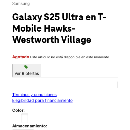
Mié.:
10:00 a.m. a 8:00 p.m.
Samsung
location_on
532 Alta Mere Dr Fort Worth, TX 76114
Galaxy S25 Ultra
en T-
Mobile
Hawks-
Westworth Village
Agotado
Este artículo no está disponible en este momento.
sell
Ver 8 ofertas
Términos y condiciones
Elegibilidad para financiamiento
Color:
Almacenamiento: