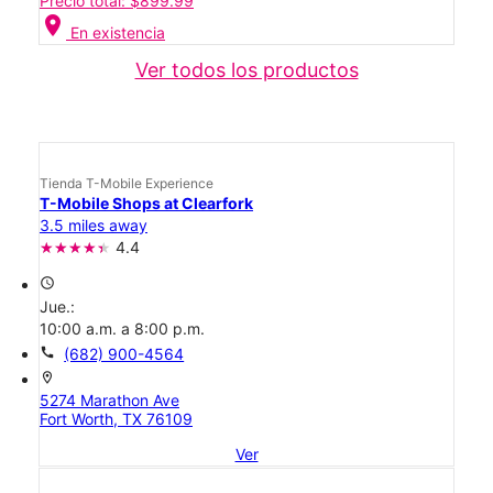
Precio total: $899.99
location_on
En existencia
Ver todos los productos
Tienda T-Mobile Experience
T-Mobile Shops at Clearfork
3.5 miles away
4.4
access_time
Jue.:
10:00 a.m. a 8:00 p.m.
call
(682) 900-4564
location_on
5274 Marathon Ave
Fort Worth, TX 76109
Ver