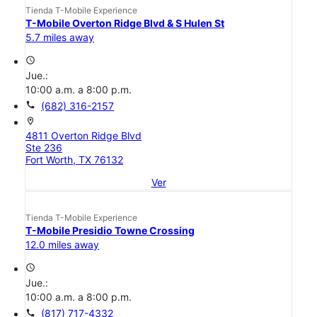
Tienda T-Mobile Experience
T-Mobile Overton Ridge Blvd & S Hulen St
5.7 miles away
access_time
Jue.:
10:00 a.m. a 8:00 p.m.
call
(682) 316-2157
location_on
4811 Overton Ridge Blvd
Ste 236
Fort Worth, TX 76132
Ver
Tienda T-Mobile Experience
T-Mobile Presidio Towne Crossing
12.0 miles away
access_time
Jue.:
10:00 a.m. a 8:00 p.m.
call
(817) 717-4332