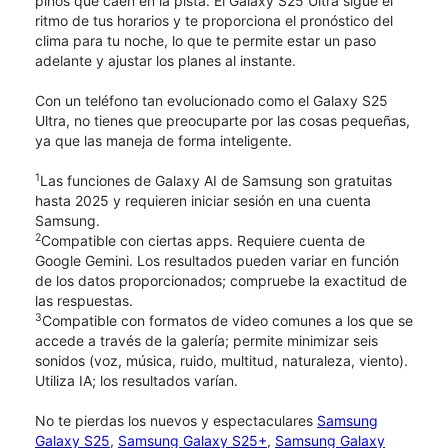
pinos que caen en la pista. El Galaxy S25 Ultra sigue el
ritmo de tus horarios y te proporciona el pronóstico del
clima para tu noche, lo que te permite estar un paso
adelante y ajustar los planes al instante.
Con un teléfono tan evolucionado como el Galaxy S25
Ultra, no tienes que preocuparte por las cosas pequeñas,
ya que las maneja de forma inteligente.
1
Las funciones de Galaxy AI de Samsung son gratuitas
hasta 2025 y requieren iniciar sesión en una cuenta
Samsung.
2
Compatible con ciertas apps. Requiere cuenta de
Google Gemini. Los resultados pueden variar en función
de los datos proporcionados; compruebe la exactitud de
las respuestas.
3
Compatible con formatos de video comunes a los que se
accede a través de la galería; permite minimizar seis
sonidos (voz, música, ruido, multitud, naturaleza, viento).
Utiliza IA; los resultados varían.
No te pierdas los nuevos y espectaculares
Samsung
Galaxy S25
,
Samsung Galaxy S25+
,
Samsung Galaxy