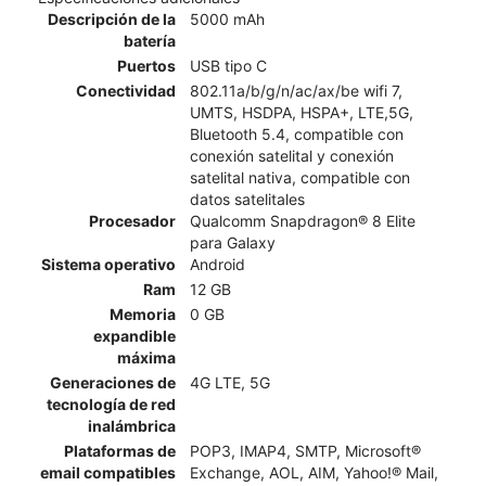
Descripción de la
5000 mAh
batería
Puertos
USB tipo C
Conectividad
802.11a/b/g/n/ac/ax/be wifi 7,
UMTS, HSDPA, HSPA+, LTE,5G,
Bluetooth 5.4, compatible con
conexión satelital y conexión
satelital nativa, compatible con
datos satelitales​​​​​​​
Procesador
Qualcomm Snapdragon® 8 Elite
para Galaxy
Sistema operativo
Android
Ram
12 GB
Memoria
0 GB
expandible
máxima
Generaciones de
4G LTE, 5G
tecnología de red
inalámbrica
Plataformas de
POP3, IMAP4, SMTP, Microsoft®
email compatibles
Exchange, AOL, AIM, Yahoo!® Mail,