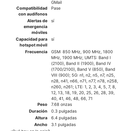
GMail
Compatibilidad
Pase
con audífonos
Alertas de
sí
emergencia
móviles
Capacidad para
sí
hotspot móvil
Frecuencia
GSM: 850 MHz, 900 MHz, 1800
MHz, 1900 MHz; UMTS: Band I
(2100), Band II (1900), Band IV
(1700/2100), Band V (850), Band
VIII (900); 5G: n1, n2, n5, n7, n25,
n28, n41, n66, n71, n77, n78, n258,
n260, n261; LTE: 1, 2, 3, 4, 5, 7, 8,
12, 13, 18, 19, 20, 25, 26, 28, 39,
40, 41, 46, 48, 66, 71
Peso
7.68 onzas
Duración
0.3 pulgadas
Altura
6.4 pulgadas
Ancho
3.1 pulgadas