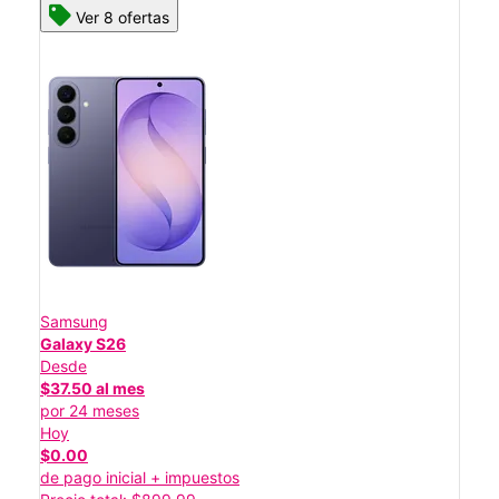
Ver 8 ofertas
Samsung
Galaxy S26
Desde
$37.50 al mes
por 24 meses
Hoy
$0.00
de pago inicial + impuestos