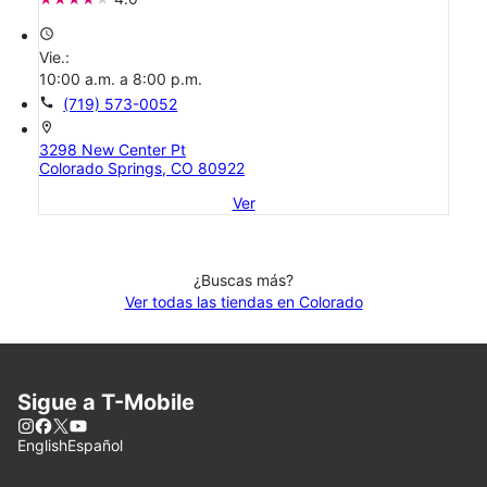
access_time
Vie.:
10:00 a.m. a 8:00 p.m.
call
(719) 573-0052
location_on
3298 New Center Pt
Colorado Springs, CO 80922
Ver
¿Buscas más?
Ver todas las tiendas en Colorado