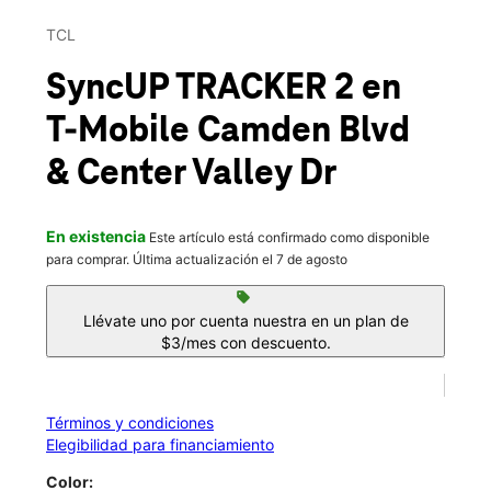
Mié.:
10:00 a.m. a 8:00 p.m.
This carousel contains a column of small thumbnails. Selecting 
Jue.:
10:00 a.m. a 8:00 p.m.
TCL
location_on
6710 Camden Blvd Fountain, CO 80817
SyncUP TRACKER 2
en
T-Mobile
Camden Blvd
& Center Valley Dr
En existencia
Este artículo está confirmado como disponible
para comprar. Última actualización el 7 de agosto
sell
Llévate uno por cuenta nuestra en un plan de
$3/mes con descuento.
Términos y condiciones
Elegibilidad para financiamiento
Color: