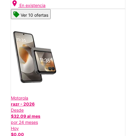
location_on
En existencia
Ver 10 ofertas
Motorola
razr - 2026
Desde
$32.09 al mes
por 24 meses
Hoy
$0.00