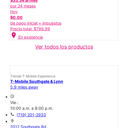
$33.34 al mes
por 24 meses
Hoy
$0.00
de pago inicial + impuestos
Precio total: $799.99
location_on
En existencia
Ver todos los productos
Tienda T-Mobile Experience
T-Mobile Southgate & Lynn
5.9 miles away
access_time
Vie.:
10:00 a.m. a 8:00 p.m.
call
(719) 201-2933
location_on
2012 Southgate Rd