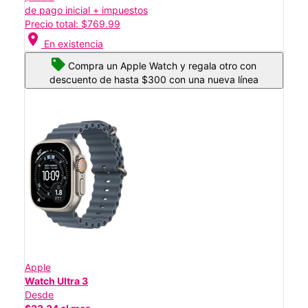
de pago inicial + impuestos
Precio total: $769.99
location_on
En existencia
Compra un Apple Watch y regala otro con
descuento de hasta $300 con una nueva línea
Apple
Watch Ultra 3
Desde