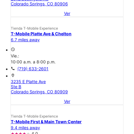
Colorado Springs, CO 80906
Ver
Tienda T-Mobile Experience
T-Mobile Platte Ave & Chelton
6.7 miles away
access_time
Vie.:
10:00 a.m. a 8:00 p.m.
call
(719) 633-2601
location_on
3235 E Platte Ave
Ste B
Colorado Springs, CO 80909
Ver
Tienda T-Mobile Experience
T-Mobile First & Main Town Center
9.4 miles away
4.0