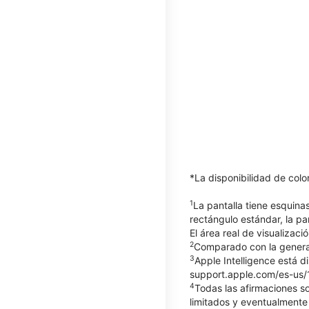
*La disponibilidad de col
1
La pantalla tiene esquin
rectángulo estándar, la pa
El área real de visualizaci
2
Comparado con la generac
3
Apple Intelligence está d
support.apple.com/es-us/12
4
Todas las afirmaciones so
limitados y eventualmente 