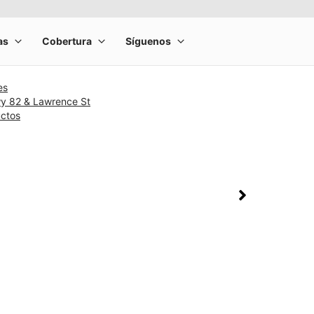
es
y 82 & Lawrence St
uctos
rge product image at a time. Use the Previous and Next buttons to m
olumn of small thumbnails. Selecting a thumbnail will change the main 