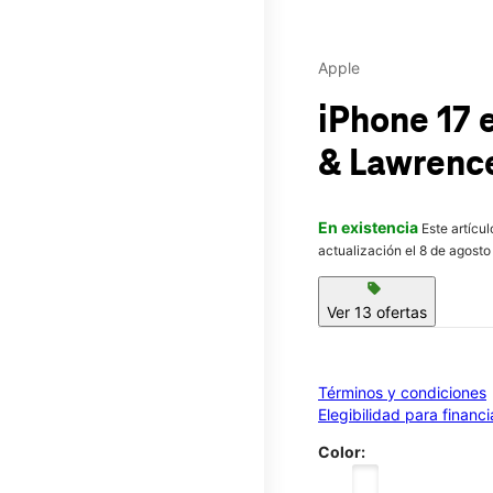
Apple
iPhone 17
& Lawrenc
En existencia
Este artícu
actualización el 8 de agosto
sell
Ver 13 ofertas
Términos y condiciones
Elegibilidad para financ
Color: