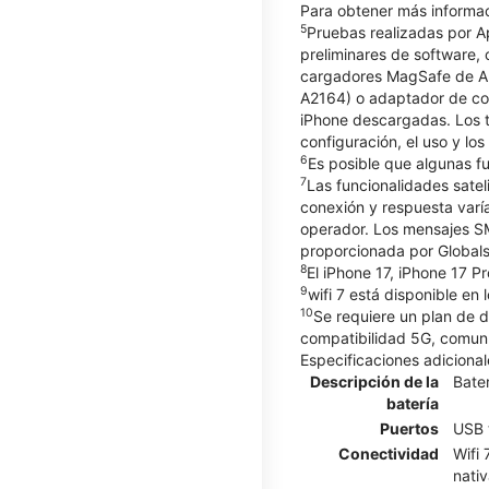
Para obtener más informac
5
Pruebas realizadas por A
preliminares de software
cargadores MagSafe de Ap
A2164) o adaptador de co
iPhone descargadas. Los t
configuración, el uso y lo
6
Es posible que algunas fu
7
Las funcionalidades satel
conexión y respuesta varía
operador. Los mensajes SM
proporcionada por Globals
8
El iPhone 17, iPhone 17 P
9
wifi 7 está disponible en
10
Se requiere un plan de 
compatibilidad 5G, comuní
Especificaciones adicional
Descripción de la
Bater
batería
Puertos
USB 
Conectividad
Wifi
nativ