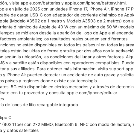
ión, visita apple.com/batteries y apple.com/iphone/battery.html.
pple en julio de 2025 con unidades iPhone 17, iPhone Air, iPhone 17 
, cable de carga USB-C con adaptador de corriente dinámico de Ap
ple (Modelo A3502 de 1 metro y Modelo A3503 de 2 metros) con a
rriente dinámico de Apple de 40 W con un máximo de 60 W (modelo 
iempos se midieron desde la aparición del logo de Apple al encender
s factores ambientales; los resultados reales pueden ser diferentes.
nciones no estén disponibles en todos los países ni en todas las área
itales están incluidas de forma gratuita por dos años con la activac
n según la ubicación, las condiciones del lugar y otros factores. Alg
S vía satélite están disponibles con operadores compatibles. Pueden
tar y sus afiliados. Para obtener más información, visita support.a
ro y iPhone Air pueden detectar un accidente de auto grave y solicita
 los países y regiones donde existe esta tecnología.
datos. 5G está disponible en ciertos mercados y a través de determi
cate con tu proveedor y consulta apple.com/iphone/cellular
es
ía de iones de litio recargable integrada
tipo C
 7 (802.11be) con 2x2 MIMO, Bluetooth 6, NFC con modo de lectura, Vo
a y datos satelitales