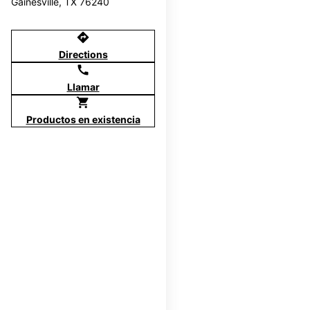
Gainesville, TX 76240
directions
Directions
call
Llamar
shopping_cart
Productos en existencia