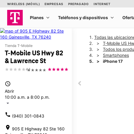
Todas las ubicacion
T-Mobile US Hw
Tienda T-Mobile
Todos los prod
T-Mobile US Hwy 82
Smartphones
& Lawrence St
iPhone 17
4.1
★★★★★
This carousel shows one la
access_time
This carousel contains a c
Abrir
10:00 a.m. a 8:00 p.m.
arrow_drop_down
call
(940) 301-0843
location_on
905 E Highway 82 Ste 160