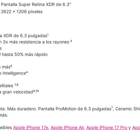
Pantalla Super Retina XDR de 6.3"
2622 x 1206 píxeles
na XDR de 6.3 pulgadas¹
 3x más resistencia a los rayones ²
s
 hasta 50% más rápido
e más⁵
 Intelligence⁴
itales ⁷˒⁸
 gran velocidad⁹˒¹⁰
1
te. Más duradero. Pantalla ProMotion de 6.3 pulgadas
, Ceramic Sh
más.
reíbles
Apple iPhone 17e
,
Apple iPhone Air
,
Apple iPhone 17 Pro
y
App