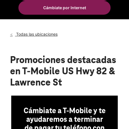
Mar.:
10:00 a.m. a 8:00 p.m.
Cámbiate por Internet
Mié.:
10:00 a.m. a 8:00 p.m.
location_on
905 E Highway 82 Ste 160 Gainesville, TX 76240
Todas las ubicaciones
Promociones destacadas
en T-Mobile US Hwy 82 &
Lawrence St
Cámbiate a T-Mobile y te
ayudaremos a terminar
de pagar tu teléfono con