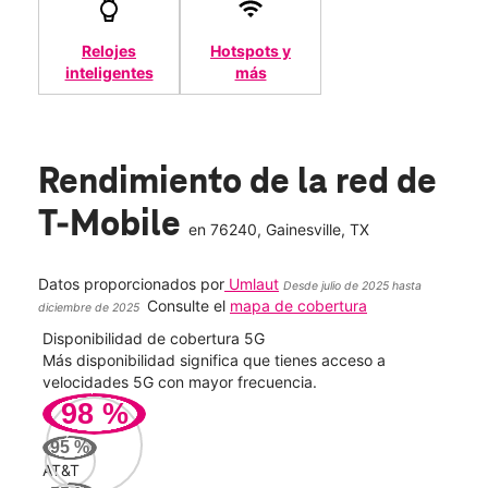
Relojes
Hotspots y
inteligentes
más
Rendimiento de la red de
T-Mobile
en
76240
, Gainesville, TX
Datos proporcionados por
Umlaut
Desde julio de 2025 hasta
Consulte el
mapa de cobertura
diciembre de 2025
Disponibilidad de cobertura 5G
Velo
ad
Más disponibilidad significa que tienes acceso a
Mayo
le.
velocidades 5G con mayor frecuencia.
vide
98
%
209
95
%
Mbp
AT&T