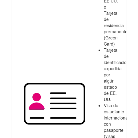
EE.UU.
o
Tarjeta
de
residencia
permanente
(Green
Card)
Tarjeta
de
identificación
expedida
por
algún
estado
de EE.
UU.
Visa de
estudiante
internacional
con
pasaporte
(visas