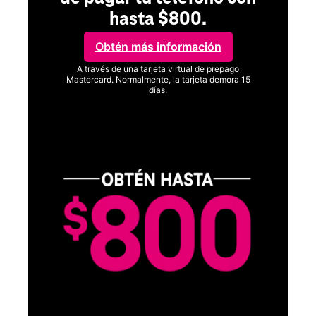
hasta $800.
Obtén más información
A través de una tarjeta virtual de prepago
Mastercard. Normalmente, la tarjeta demora 15
días.
Ver términos completos
C