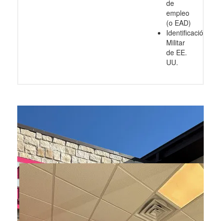
de
empleo
(o EAD)
Identificación
Militar
de EE.
UU.