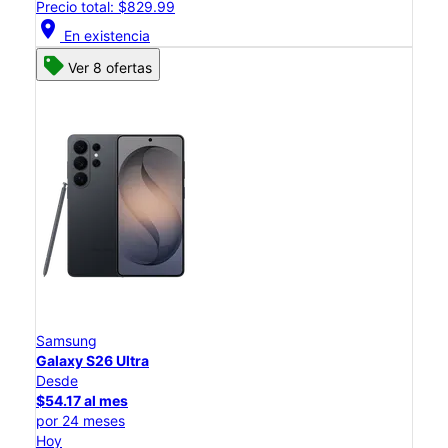
Precio total: $829.99
location_on
En existencia
Ver 8 ofertas
Samsung
Galaxy S26 Ultra
Desde
$54.17 al mes
por 24 meses
Hoy