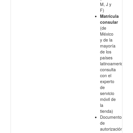
M, J y
F)
Matrícula
consular
(de
México
y de la
mayoría
de los
países
latinoamericanos
consulta
con el
experto
de
servicio
móvil de
la
tienda)
Documento
de
autorización