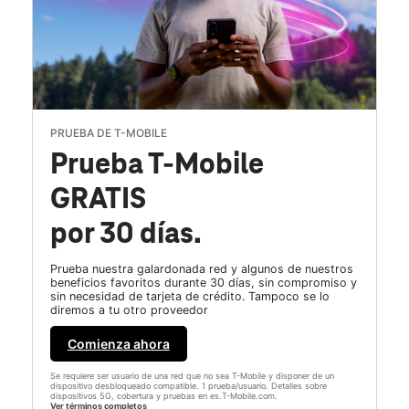
PRUEBA DE T-MOBILE
Prueba T-Mobile
GRATIS
por 30 días.
Prueba nuestra galardonada red y algunos de nuestros
beneficios favoritos durante 30 días, sin compromiso y
sin necesidad de tarjeta de crédito. Tampoco se lo
diremos a tu otro proveedor
Comienza ahora
Se requiere ser usuario de una red que no sea T-Mobile y disponer de un
dispositivo desbloqueado compatible. 1 prueba/usuario. Detalles sobre
dispositivos 5G, cobertura y pruebas en es.T-Mobile.com.
Ver términos completos