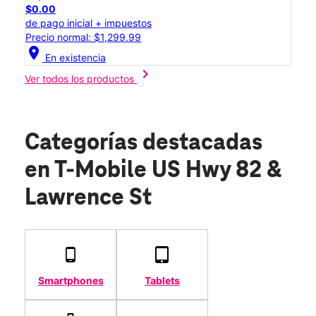
$0.00
de pago inicial + impuestos
Precio normal: $1,299.99
location_on
En existencia
chevron_right
Ver todos los productos
Categorías destacadas
en T-Mobile US Hwy 82 &
Lawrence St
Smartphones
Tablets