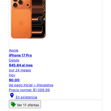
Apple
iPhone 17 Pro
Desde
$45.84 al mes
por 24 meses
Hoy
$0.00
de pago inicial + impuestos
Precio normal: $1,099.99
location_on
En existencia
Ver 11 ofertas