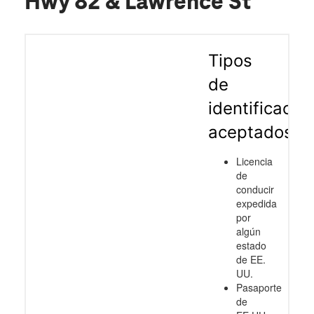
Hwy 82 & Lawrence St
Tipos
de
identificació
aceptados
Licencia
de
conducir
expedida
por
algún
estado
de EE.
UU.
Pasaporte
de