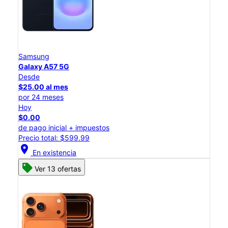
Samsung
Galaxy A57 5G
Desde
$25.00 al mes
por 24 meses
Hoy
$0.00
de pago inicial + impuestos
Precio total: $599.99
location_on
En existencia
Ver 13 ofertas