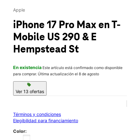
Vie.:
10:00 a.m. a 7:00 p.m.
This carousel contains a column of small thumbnails. Selecting 
Sáb.:
10:00 a.m. a 7:00 p.m.
Apple
location_on
2191 E Austin St Ste 103 Giddings, TX 78942
iPhone 17 Pro Max
en T-
Mobile
US 290 & E
Hempstead St
En existencia
Este artículo está confirmado como disponible
para comprar. Última actualización el 8 de agosto
sell
Ver 13 ofertas
Términos y condiciones
Elegibilidad para financiamiento
Color: