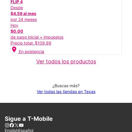
FLIP 4
Desde
$4.59 al mes
por 24 meses
Hoy
$0.00
de pago inicial + impuestos
Precio total: $109.99
location_on
En existencia
Ver todos los productos
¿Buscas más?
Ver todas las tiendas en Texas