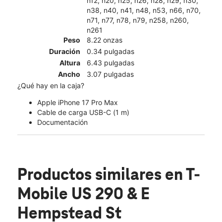
n12, n20, n25, n26, n28, n29, n30,
n38, n40, n41, n48, n53, n66, n70,
n71, n77, n78, n79, n258, n260,
n261
Peso
8.22 onzas
Duración
0.34 pulgadas
Altura
6.43 pulgadas
Ancho
3.07 pulgadas
¿Qué hay en la caja?
Apple iPhone 17 Pro Max
Cable de carga USB-C (1 m)
Documentación
Productos similares
en T-
Mobile US 290 & E
Hempstead St