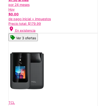
por 24 meses
Hoy
$0.00
de pago inicial + impuestos
Precio total: $179.99
location_on
En existencia
Ver 3 ofertas
TCL