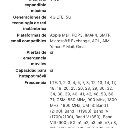
expandible
máxima
Generaciones de
4G LTE, 5G
tecnología de red
inalámbrica
Plataformas de
Apple Mail, POP3, IMAP4, SMTP,
email compatibles
Microsoft® Exchange, AOL, AIM,
Yahoo!® Mail, Gmail
Alertas de
sí
emergencia
móviles
Capacidad para
sí
hotspot móvil
Frecuencia
LTE: 1, 2, 3, 4, 5, 7, 8, 12, 13, 14, 17,
18, 19, 20, 25, 26, 28, 29, 30, 32,
34, 38, 39, 40, 41, 42, 48, 53, 66,
71; GSM: 850 MHz, 900 MHz, 1800
MHz, 1900 MHz; UMTS: Band I
(2100), Band II (1900), Band IV
(1700/2100), Band V (850), Band
VIII (900); 5G: n1, n2, n3, n5, n7, n8,