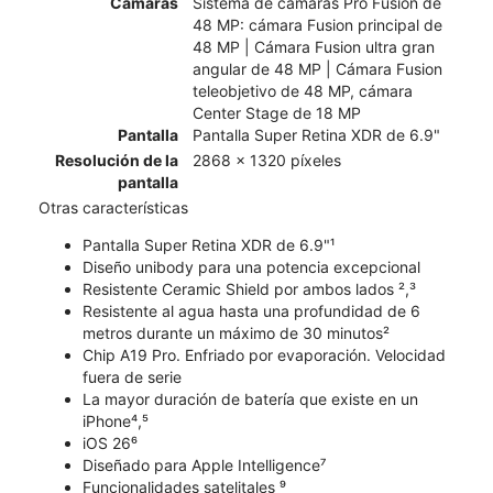
Cámaras
Sistema de cámaras Pro Fusion de
48 MP: cámara Fusion principal de
48 MP | Cámara Fusion ultra gran
angular de 48 MP | Cámara Fusion
teleobjetivo de 48 MP, cámara
Center Stage de 18 MP
Pantalla
Pantalla Super Retina XDR de 6.9"
Resolución de la
2868 x 1320 píxeles
pantalla
Otras características
Pantalla Super Retina XDR de 6.9"¹
Diseño unibody para una potencia excepcional
Resistente Ceramic Shield por ambos lados ²,³
Resistente al agua hasta una profundidad de 6
metros durante un máximo de 30 minutos²
Chip A19 Pro. Enfriado por evaporación. Velocidad
fuera de serie
La mayor duración de batería que existe en un
iPhone⁴,⁵
iOS 26⁶
Diseñado para Apple Intelligence⁷
Funcionalidades satelitales ⁹