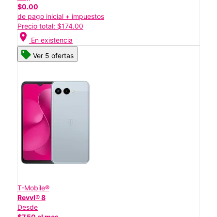
$0.00
de pago inicial + impuestos
Precio total: $174.00
location_on
En existencia
Ver 5 ofertas
T-Mobile®
Revvl® 8
Desde
$7.50 al mes