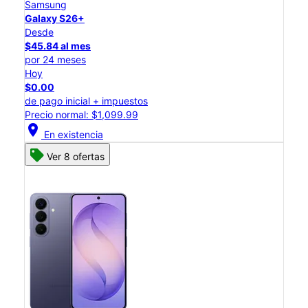
Samsung
Galaxy S26+
Desde
$45.84 al mes
por 24 meses
Hoy
$0.00
de pago inicial + impuestos
Precio normal: $1,099.99
location_on
En existencia
Ver 8 ofertas