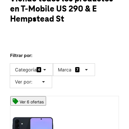
Sáb.:
10:00 a.m. a 7:00 p.m.
en T-Mobile
US 290 & E
Dom.:
12:00 p.m. a 6:00 p.m.
location_on
Hempstead St
2191 E Austin St Ste 103 Giddings, TX 78942
Filtrar por:
arrow_drop_down
arrow_drop_down
Categoría
Marca
4
7
arrow_drop_down
Ver por:
Ver 6 ofertas