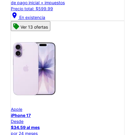
de pago inicial + impuestos
Precio total: $599.99
location_on
En existencia
Ver 13 ofertas
Apple
iPhone 17
Desde
$34.59 al mes
por 24 meses