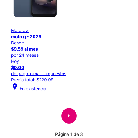
Motorola
moto g - 2026
Desde
$9.59 al mes
por 24 meses
Hoy
$0.00
de pago inicial + impuestos
Precio total: $229.99
location_on
En existencia
arrow_right
Página 1 de 3