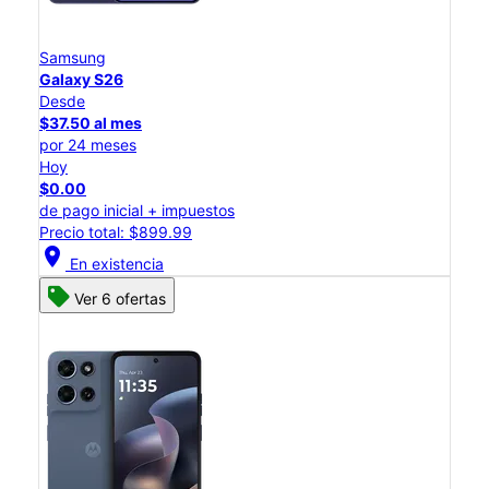
Samsung
Galaxy S26
Desde
$37.50 al mes
por 24 meses
Hoy
$0.00
de pago inicial + impuestos
Precio total: $899.99
location_on
En existencia
Ver 6 ofertas