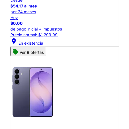
Desde
$54.17 al mes
por 24 meses
Hoy
$0.00
de pago inicial + impuestos
Precio normal: $1,299.99
location_on
En existencia
Ver 8 ofertas