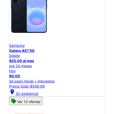
Samsung
Galaxy A57 5G
Desde
$25.00 al mes
por 24 meses
Hoy
$0.00
de pago inicial + impuestos
Precio total: $599.99
location_on
En existencia
Ver 13 ofertas