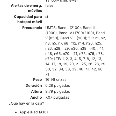
Yahoo!® Mail, GMail
Alertas de emerg.
false
móviles
Capacidad para
sí
hotspot móvil
Frecuencia
UMTS: Band I (2100), Band II
(1900), Band IV (1700/2100), Band
V (850), Band VIII (900); 5G: n1, n2,
n3, n5, n7, n8, n12, n14, n20, n25,
n26, n28, n29, n30, n38, n40, n41,
n48, n66, n70, n71, n75, n76, n78,
n79; LTE: 1, 2, 3, 4, 5, 7, 8, 12, 13,
14, 17, 18, 19, 20, 21, 25, 26, 28, 29,
30, 32, 34, 38, 39, 40, 41, 42, 66,
71
Peso
16.96 onzas
Duración
0.28 pulgadas
Altura
9.79 pulgadas
Ancho
7.07 pulgadas
¿Qué hay en la caja?
Apple iPad (A16)