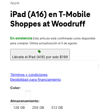
Mar.:
10:00 a.m. a 8:00 p.m.
Apple
Mié.:
10:00 a.m. a 8:00 p.m.
location_on
iPad (A16)
en T-Mobile
1401D Woodruff Rd Greenville, SC 29607
Shoppes at Woodruff
En existencia
Este artículo está confirmado como disponible
para comprar. Última actualización el 5 de agosto
sell
Llévate el iPad (A16) por solo $199
Términos y condiciones
Elegibilidad para financiamiento
Color:
Almacenamiento:
128 GB
256 GB
512 GB