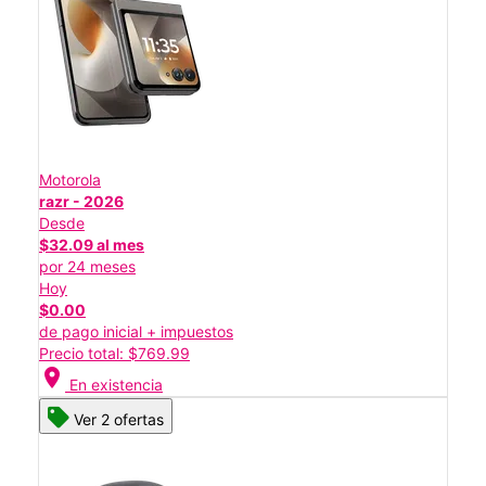
Motorola
razr - 2026
Desde
$32.09 al mes
por 24 meses
Hoy
$0.00
de pago inicial + impuestos
Precio total: $769.99
location_on
En existencia
Ver 2 ofertas