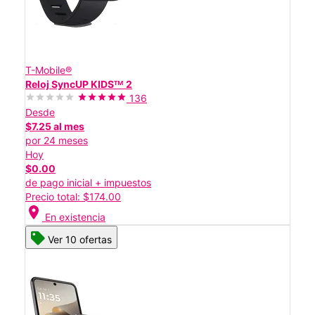
T-Mobile®
Reloj SyncUP KIDSᵀᴹ 2
136
Desde
$7.25 al mes
por 24 meses
Hoy
$0.00
de pago inicial + impuestos
Precio total: $174.00
location_on
En existencia
Ver 10 ofertas