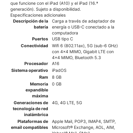
que funcione con el iPad (A10) y el iPad (16.ª
generación). Sujeto a disponibilidad.
Especificaciones adicionales
Descripción de la
Carga a través de adaptador de
batería
energía o USB-C conectado a la
computadora
Puertos
USB tipo C
Conectividad
Wifi 6 (802.11ax), 5G (sub-6 GHz)
con 4x4 MIMO, Gigabit LTE con
4x4 MIMO, Bluetooth 5.3
Procesador
A16
Sistema operativo
iPadOS
Ram
8 GB
Memoria
0 GB
expandible
máxima
Generaciones de
4G, 4G LTE, 5G
tecnología de red
inalámbrica
Plataformas de
Apple Mail, POP3, IMAP4, SMTP,
email compatibles
Microsoft® Exchange, AOL, AIM,