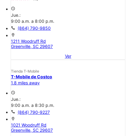
access_time
Jue.:
9:00 a.m. a 8:00 p.m.
call
(864) 790-9850
location_on
1211 Woodruff Rd
Greenville, SC 29607
Ver
Tienda T-Mobile
T-Mobile de Costco
1.8 miles away
access_time
Jue.:
9:00 a.m. a 8:30 p.m.
call
(864) 790-9227
location_on
1021 Woodruff Rd
Greenville, SC 29607