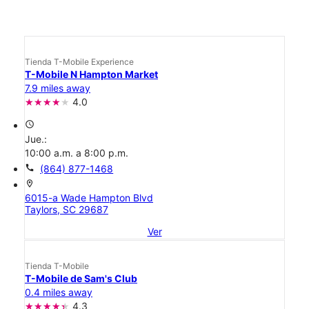
Tienda T-Mobile Experience
T-Mobile N Hampton Market
7.9 miles away
4.0
access_time
Jue.:
10:00 a.m. a 8:00 p.m.
call
(864) 877-1468
location_on
6015-a Wade Hampton Blvd
Taylors, SC 29687
Ver
Tienda T-Mobile
T-Mobile de Sam's Club
0.4 miles away
4.3