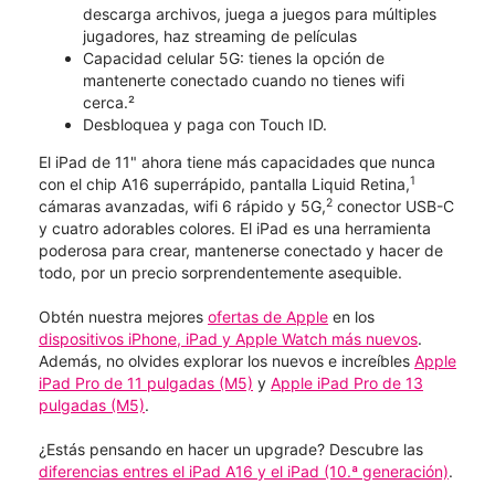
descarga archivos, juega a juegos para múltiples
jugadores, haz streaming de películas
Capacidad celular 5G: tienes la opción de
mantenerte conectado cuando no tienes wifi
cerca.²
Desbloquea y paga con Touch ID.
El iPad de 11" ahora tiene más capacidades que nunca
1
con el chip A16 superrápido, pantalla Liquid Retina,
2
cámaras avanzadas, wifi 6 rápido y 5G,
conector USB-C
y cuatro adorables colores. El iPad es una herramienta
poderosa para crear, mantenerse conectado y hacer de
todo, por un precio sorprendentemente asequible.
Obtén nuestra mejores
ofertas de Apple
en los
dispositivos iPhone, iPad y Apple Watch más nuevos
.
Además, no olvides explorar los nuevos e increíbles
Apple
iPad Pro de 11 pulgadas (M5)
y
Apple iPad Pro de 13
pulgadas (M5)
.
¿Estás pensando en hacer un upgrade? Descubre las
diferencias entres el iPad A16 y el iPad (10.ª generación)
.