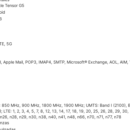
le Tensor G5
oid
B
TE, 5G
l, Apple Mail, POP3, IMAP4, SMTP, Microsoft® Exchange, AOL, AIM, 
 850 MHz, 900 MHz, 1800 MHz, 1900 MHz; UMTS: Band I (2100), Band
; LTE: 1, 2, 3, 4, 5, 7, 8, 12, 13, 14, 17, 18, 19, 20, 25, 26, 28, 29, 30
 n26, n28, n29, n30, n38, n40, n41, n48, n66, n70, n71, n77, n78
onzas
pulgadas