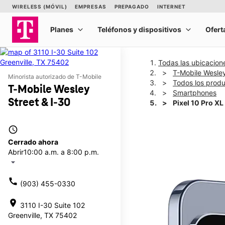
Todas las ubicacion
T-Mobile Wesley
Minorista autorizado de T-Mobile
Todos los prod
T-Mobile Wesley
Smartphones
Street & I-30
Pixel 10 Pro XL
access_time
This carousel shows one la
Cerrado ahora
Abrir
10:00 a.m. a 8:00 p.m.
arrow_drop_down
call
(903) 455-0330
location_on
3110 I-30 Suite 102
Greenville, TX 75402