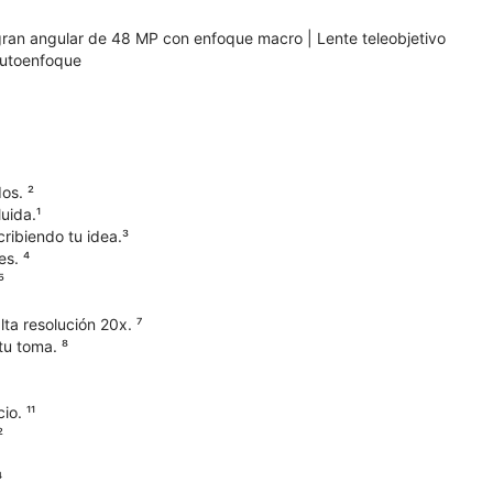
 gran angular de 48 MP con enfoque macro | Lente teleobjetivo
autoenfoque
os. ²
uida.¹
ribiendo tu idea.³
s. ⁴
⁵
ta resolución 20x. ⁷
tu toma. ⁸
o. ¹¹
²
⁴