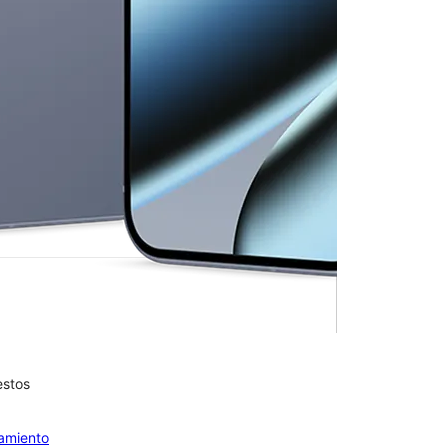
ro XL
en T-Mobile
eet & I-30
está disponible en este momento.
estos
olumn of small thumbnails. Selecting a thumbnail will change the main 
iamiento