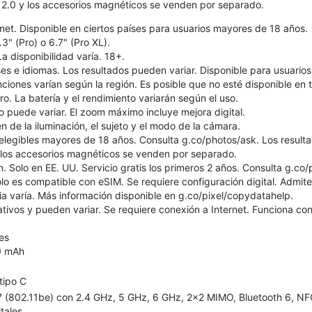
 2.0 y los accesorios magnéticos se venden por separado.
net. Disponible en ciertos países para usuarios mayores de 18 años.
.3" (Pro) o 6.7" (Pro XL).
La disponibilidad varía. 18+.
ses e idiomas. Los resultados pueden variar. Disponible para usuari
unciones varían según la región. Es posible que no esté disponible en 
. La batería y el rendimiento variarán según el uso.
 puede variar. El zoom máximo incluye mejora digital.
de la iluminación, el sujeto y el modo de la cámara.
 elegibles mayores de 18 años. Consulta g.co/photos/ask. Los result
 los accesorios magnéticos se venden por separado.
. Solo en EE. UU. Servicio gratis los primeros 2 años. Consulta g.co/pi
lo es compatible con eSIM. Se requiere configuración digital. Admite 
ia varía. Más información disponible en g.co/pixel/copydatahelp.
rativos y pueden variar. Se requiere conexión a Internet. Funciona c
es
0 mAh
tipo C
 7 (802.11be) con 2.4 GHz, 5 GHz, 6 GHz, 2x2 MIMO, Bluetooth 6, NFC
itales