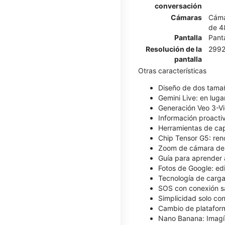
conversación
Cámaras
Cáma
de 4
Pantalla
Pant
Resolución de la
2992
pantalla
Otras características
Diseño de dos tamañ
Gemini Live: en luga
Generación Veo 3-Vi
Información proacti
Herramientas de capt
Chip Tensor G5: ren
Zoom de cámara de ni
Guía para aprender 
Fotos de Google: edi
Tecnología de carga 
SOS con conexión sat
Simplicidad solo con
Cambio de plataforma
Nano Banana: Imagín