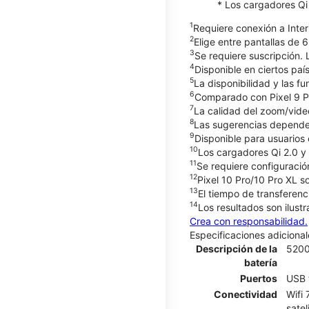
* Los cargadores Qi
1
Requiere conexión a Inter
2
Elige entre pantallas de 6
3
Se requiere suscripción. 
4
Disponible en ciertos paí
5
La disponibilidad y las f
6
Comparado con Pixel 9 Pro
7
La calidad del zoom/video
8
Las sugerencias dependen 
9
Disponible para usuarios
10
Los cargadores Qi 2.0 y
11
Se requiere configuración
12
Pixel 10 Pro/10 Pro XL so
13
El tiempo de transferenc
14
Los resultados son ilust
Crea con responsabilidad.
Especificaciones adicional
Descripción de la
520
batería
Puertos
USB 
Conectividad
Wifi
satel