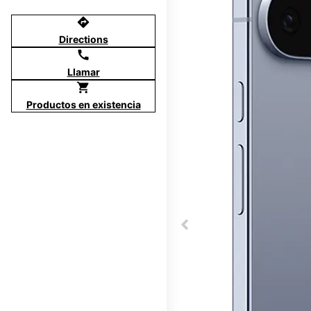
directions
Directions
call
Llamar
shopping_cart
Productos en existencia