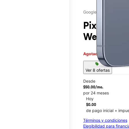
Google
Pixel 10 P
Wesley Str
Agotado
Este artículo no 
sell
Ver 8 ofertas
Desde
$50.00/mo.
por 24 meses
Hoy
$0.00
de pago inicial + impu
This carousel contains a c
Términos y condiciones
Elegibilidad para financ