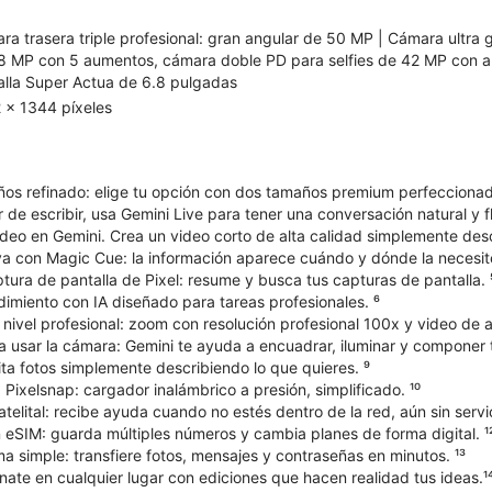
ra trasera triple profesional: gran angular de 50 MP | Cámara ultra
8 MP con 5 aumentos, cámara doble PD para selfies de 42 MP con 
alla Super Actua de 6.8 pulgadas
 x 1344 píxeles
os refinado: elige tu opción con dos tamaños premium perfeccionad
r de escribir, usa Gemini Live para tener una conversación natural y fl
deo en Gemini. Crea un video corto de alta calidad simplemente desc
va con Magic Cue: la información aparece cuándo y dónde la necesite
ura de pantalla de Pixel: resume y busca tus capturas de pantalla. 
dimiento con IA diseñado para tareas profesionales. ⁶
vel profesional: zoom con resolución profesional 100x y video de al
a usar la cámara: Gemini te ayuda a encuadrar, iluminar y componer 
ta fotos simplemente describiendo lo que quieres. ⁹
Pixelsnap: cargador inalámbrico a presión, simplificado. ¹⁰
elital: recibe ayuda cuando no estés dentro de la red, aún sin servici
 eSIM: guarda múltiples números y cambia planes de forma digital. ¹
 simple: transfiere fotos, mensajes y contraseñas en minutos. ¹³
ate en cualquier lugar con ediciones que hacen realidad tus ideas.¹