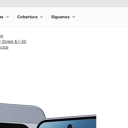
es
 Street & I-30
uctos
rge product image at a time. Use the Previous and Next buttons to m