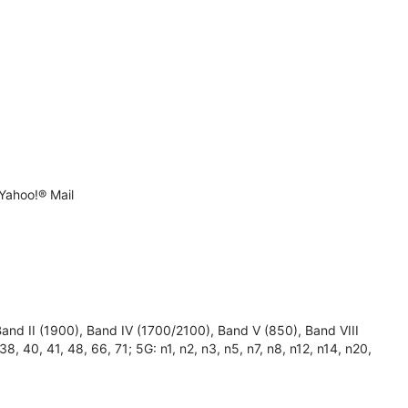
Yahoo!® Mail
 II (1900), Band IV (1700/2100), Band V (850), Band VIII
, 38, 40, 41, 48, 66, 71; 5G: n1, n2, n3, n5, n7, n8, n12, n14, n20,