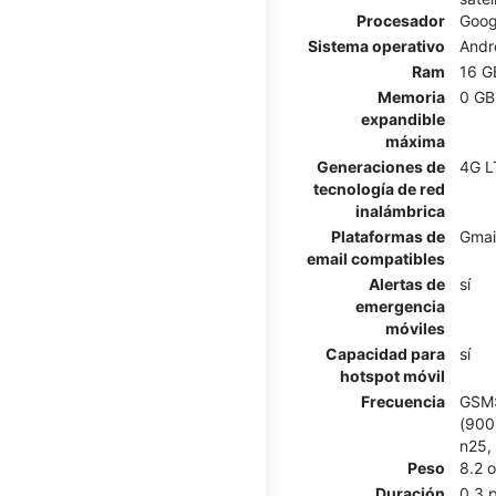
Procesador
Goog
Sistema operativo
Andr
Ram
16 G
Memoria
0 GB
expandible
máxima
Generaciones de
4G L
tecnología de red
inalámbrica
Plataformas de
Gmai
email compatibles
Alertas de
sí
emergencia
móviles
Capacidad para
sí
hotspot móvil
Frecuencia
GSM:
(900)
n25,
Peso
8.2 
Duración
0.3 