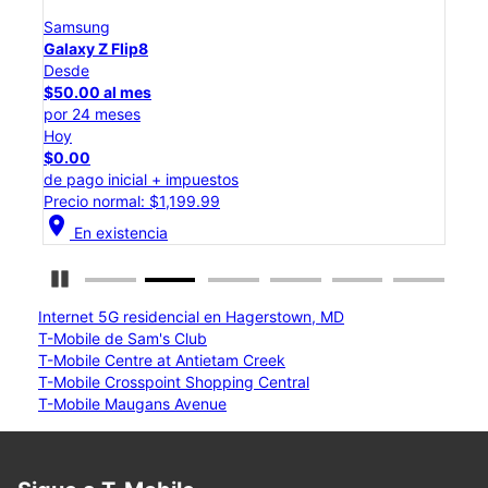
Samsung
Sam
Galaxy Z Flip8
Gal
Desde
Des
$50.00 al mes
$25
por 24 meses
por 
Hoy
Hoy
$0.00
$0.
de pago inicial + impuestos
de p
Precio normal: $1,199.99
Prec
location_on
location_on
En existencia
Detener carrusel
Internet 5G residencial en Hagerstown, MD
T-Mobile de Sam's Club
T-Mobile Centre at Antietam Creek
T-Mobile Crosspoint Shopping Central
T-Mobile Maugans Avenue