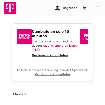
​​​​​​​Cámbiate en solo 15
Sin i
minutos.
reque
mejor
Inscríbete cómo y cuándo lo
desees-
aquí mismo
o en
la app
Usa tu 
T-Life
.
gran o
activar
Ver términos completos
ofertas
La mejor red móvil del país, según Ookla® Speedtest®.
Ver términos completos
Maryland