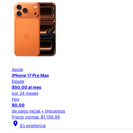
Apple
iPhone 17 Pro
Desde
$45.84 al mes
por 24 meses
Hoy
$0.00
de pago inicial + impuestos
Precio normal: $1,099.99
location_on
En existencia