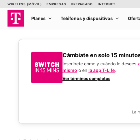
​​​​​​​Cámbiate en solo 15 minuto
Inscríbete cómo y cuándo lo desees-
mismo
o en
la app T-Life
.
Ver términos completos
La 