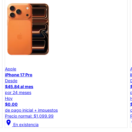
Apple
iPhone 17e
Desde
$25.00 al mes
por 24 meses
Hoy
$0.00
de pago inicial + impuestos
Precio total: $599.99
location_on
lo
En existencia