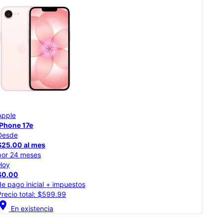
Apple
App
iPhone Air
iPh
Desde
Des
$41.67 al mes
$34
por 24 meses
por
Hoy
Hoy
$0.00
$0.
de pago inicial + impuestos
de p
Precio total: $999.99
Prec
cation_on
location_on
En existencia