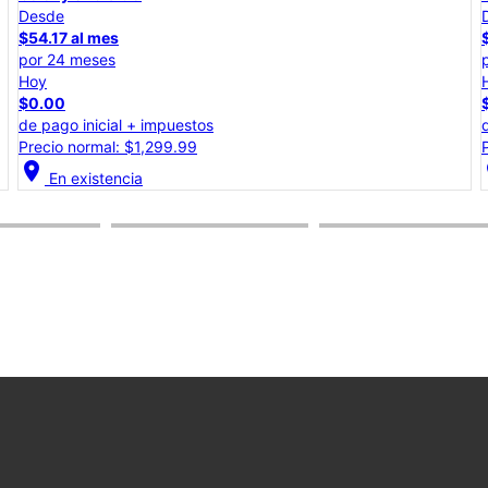
Desde
$45.84 al mes
por 24 meses
Hoy
$0.00
de pago inicial + impuestos
Precio normal: $1,099.99
location_on
lo
En existencia