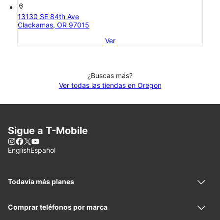
location_on
13130 SE 84th Ave
Clackamas, OR 97015
Ver
¿Buscas más?
Ver todas las tiendas en Oregon