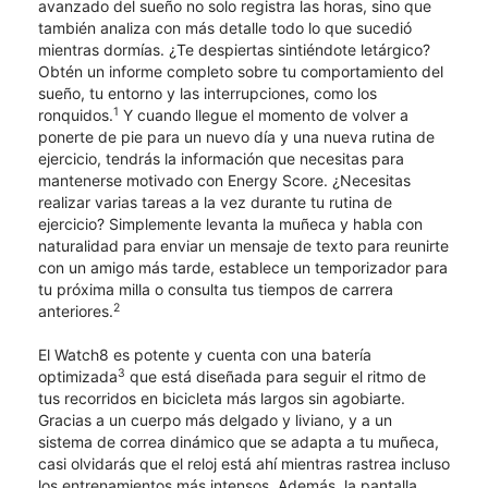
avanzado del sueño no solo registra las horas, sino que
también analiza con más detalle todo lo que sucedió
mientras dormías. ¿Te despiertas sintiéndote letárgico?
Obtén un informe completo sobre tu comportamiento del
sueño, tu entorno y las interrupciones, como los
1
ronquidos.
Y cuando llegue el momento de volver a
ponerte de pie para un nuevo día y una nueva rutina de
ejercicio, tendrás la información que necesitas para
mantenerse motivado con Energy Score. ¿Necesitas
realizar varias tareas a la vez durante tu rutina de
ejercicio? Simplemente levanta la muñeca y habla con
naturalidad para enviar un mensaje de texto para reunirte
con un amigo más tarde, establece un temporizador para
tu próxima milla o consulta tus tiempos de carrera
2
anteriores.
El Watch8 es potente y cuenta con una batería
3
optimizada
que está diseñada para seguir el ritmo de
tus recorridos en bicicleta más largos sin agobiarte.
Gracias a un cuerpo más delgado y liviano, y a un
sistema de correa dinámico que se adapta a tu muñeca,
casi olvidarás que el reloj está ahí mientras rastrea incluso
los entrenamientos más intensos. Además, la pantalla