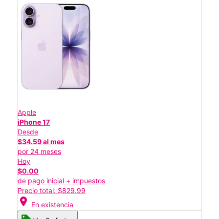
Apple
iPhone 17
Desde
$34.59 al mes
por 24 meses
Hoy
$0.00
de pago inicial + impuestos
Precio total: $829.99
location_on
En existencia