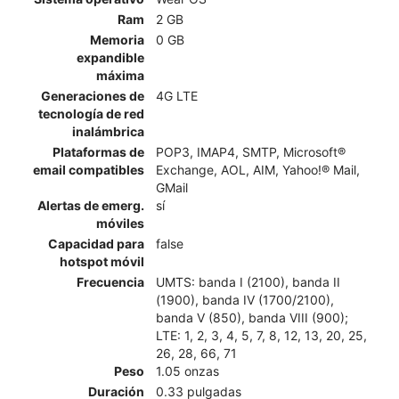
Ram
2 GB
Memoria
0 GB
expandible
máxima
Generaciones de
4G LTE
tecnología de red
inalámbrica
Plataformas de
POP3, IMAP4, SMTP, Microsoft®
email compatibles
Exchange, AOL, AIM, Yahoo!® Mail,
GMail
Alertas de emerg.
sí
móviles
Capacidad para
false
hotspot móvil
Frecuencia
UMTS: banda I (2100), banda II
(1900), banda IV (1700/2100),
banda V (850), banda VIII (900);
LTE: 1, 2, 3, 4, 5, 7, 8, 12, 13, 20, 25,
26, 28, 66, 71
Peso
1.05 onzas
Duración
0.33 pulgadas