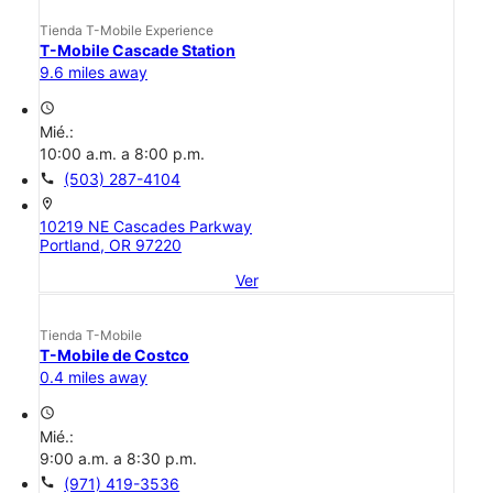
Tienda T-Mobile Experience
T-Mobile Cascade Station
9.6 miles away
access_time
Mié.:
10:00 a.m. a 8:00 p.m.
call
(503) 287-4104
location_on
10219 NE Cascades Parkway
Portland, OR 97220
Ver
Tienda T-Mobile
T-Mobile de Costco
0.4 miles away
access_time
Mié.:
9:00 a.m. a 8:30 p.m.
call
(971) 419-3536