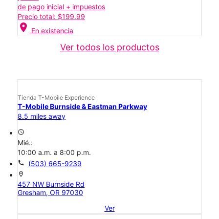
de pago inicial + impuestos
Precio total: $199.99
location_on
En existencia
Ver todos los productos
Tienda T-Mobile Experience
T-Mobile Burnside & Eastman Parkway
8.5 miles away
access_time
Mié.:
10:00 a.m. a 8:00 p.m.
call
(503) 665-9239
location_on
457 NW Burnside Rd
Gresham, OR 97030
Ver