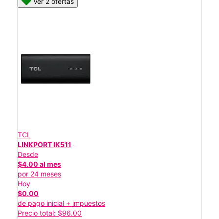
Ver 2 ofertas
TCL
LINKPORT IK511
Desde
$4.00 al mes
por 24 meses
Hoy
$0.00
de pago inicial + impuestos
Precio total: $96.00