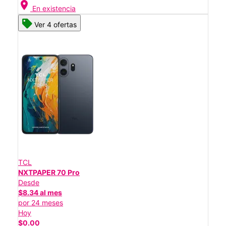
location_on
En existencia
Ver 4 ofertas
TCL
NXTPAPER 70 Pro
Desde
$8.34 al mes
por 24 meses
Hoy
$0.00