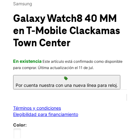
Mar.:
10:00 a.m. a 8:00 p.m.
Samsung
location_on
12130 SE 82nd Avenue Ste H142 Happy Valley, OR 97086
Galaxy Watch8 40 MM
en T-Mobile
Clackamas
Town Center
En existencia
Este artículo está confirmado como disponible
para comprar. Última actualización el 11 de jul.
sell
Por cuenta nuestra con una nueva línea para reloj.
Términos y condiciones
Elegibilidad para financiamiento
Color: