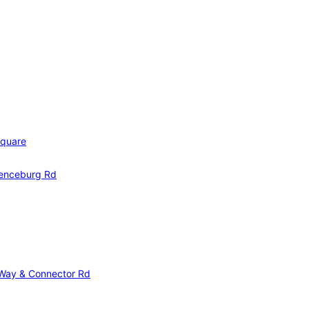
Square
renceburg Rd
Way & Connector Rd