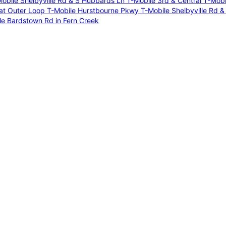
obile Shelbyville Rd & S Hubbards Ln
T-Mobile 3rd & Central
T-Mobi
 at Outer Loop
T-Mobile Hurstbourne Pkwy
T-Mobile Shelbyville Rd 
le Bardstown Rd in Fern Creek