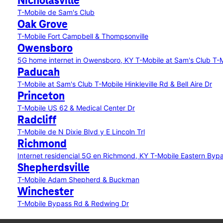
Nicholasville
T-Mobile de Sam's Club
Oak Grove
T-Mobile Fort Campbell & Thompsonville
Owensboro
5G home internet in Owensboro, KY
T-Mobile at Sam's Club
T-M
Paducah
T-Mobile at Sam's Club
T-Mobile Hinkleville Rd & Bell Aire Dr
Princeton
T-Mobile US 62 & Medical Center Dr
Radcliff
T-Mobile de N Dixie Blvd y E Lincoln Trl
Richmond
Internet residencial 5G en Richmond, KY
T-Mobile Eastern Byp
Shepherdsville
T-Mobile Adam Shepherd & Buckman
Winchester
T-Mobile Bypass Rd & Redwing Dr