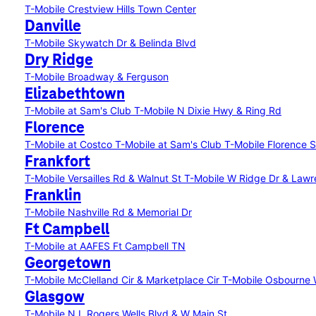
T-Mobile Crestview Hills Town Center
Danville
T-Mobile Skywatch Dr & Belinda Blvd
Dry Ridge
T-Mobile Broadway & Ferguson
Elizabethtown
T-Mobile at Sam's Club
T-Mobile N Dixie Hwy & Ring Rd
Florence
T-Mobile at Costco
T-Mobile at Sam's Club
T-Mobile Florence 
Frankfort
T-Mobile Versailles Rd & Walnut St
T-Mobile W Ridge Dr & Law
Franklin
T-Mobile Nashville Rd & Memorial Dr
Ft Campbell
T-Mobile at AAFES Ft Campbell TN
Georgetown
T-Mobile McClelland Cir & Marketplace Cir
T-Mobile Osbourne 
Glasgow
T-Mobile N L Rogers Wells Blvd & W Main St