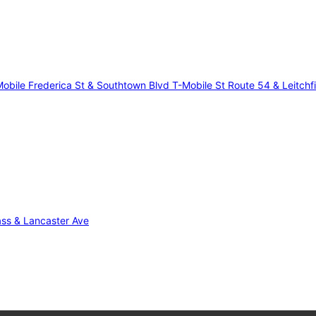
obile Frederica St & Southtown Blvd
T-Mobile St Route 54 & Leitchf
ass & Lancaster Ave