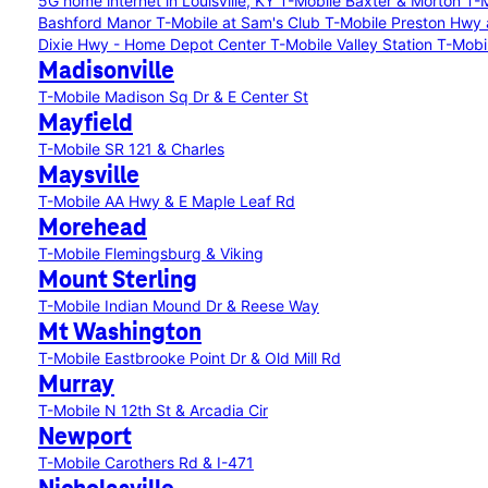
5G home internet in Louisville, KY
T-Mobile Baxter & Morton
T-M
Bashford Manor
T-Mobile at Sam's Club
T-Mobile Preston Hwy
Dixie Hwy - Home Depot Center
T-Mobile Valley Station
T-Mobi
Madisonville
T-Mobile Madison Sq Dr & E Center St
Mayfield
T-Mobile SR 121 & Charles
Maysville
T-Mobile AA Hwy & E Maple Leaf Rd
Morehead
T-Mobile Flemingsburg & Viking
Mount Sterling
T-Mobile Indian Mound Dr & Reese Way
Mt Washington
T-Mobile Eastbrooke Point Dr & Old Mill Rd
Murray
T-Mobile N 12th St & Arcadia Cir
Newport
T-Mobile Carothers Rd & I-471