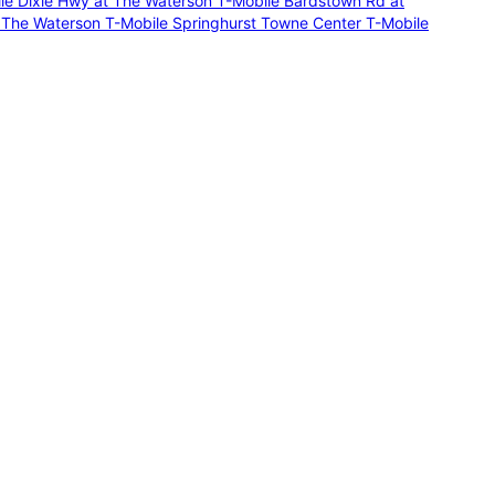
le Dixie Hwy at The Waterson
T-Mobile Bardstown Rd at
& The Waterson
T-Mobile Springhurst Towne Center
T-Mobile