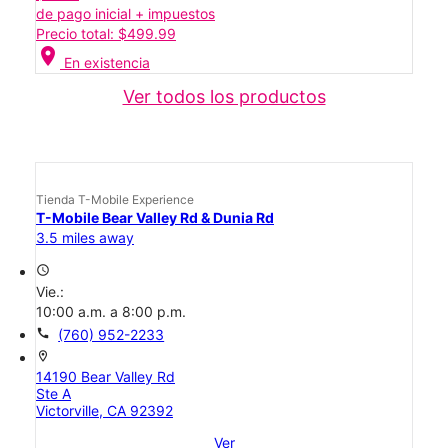
de pago inicial + impuestos
Precio total: $499.99
location_on
En existencia
Ver todos los productos
Tienda T-Mobile Experience
T-Mobile Bear Valley Rd & Dunia Rd
3.5 miles away
access_time
Vie.:
10:00 a.m. a 8:00 p.m.
call
(760) 952-2233
location_on
14190 Bear Valley Rd
Ste A
Victorville, CA 92392
Ver