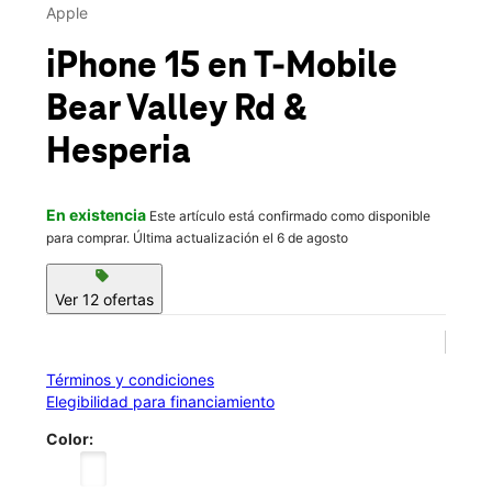
Jue.:
10:00 a.m. a 8:00 p.m.
Apple
location_on
17003 Bear Valley Road F Hesperia, CA 92345
iPhone 15
en T-Mobile
Bear Valley Rd &
Hesperia
En existencia
Este artículo está confirmado como disponible
para comprar. Última actualización el 6 de agosto
sell
Ver 12 ofertas
Términos y condiciones
Elegibilidad para financiamiento
Color: