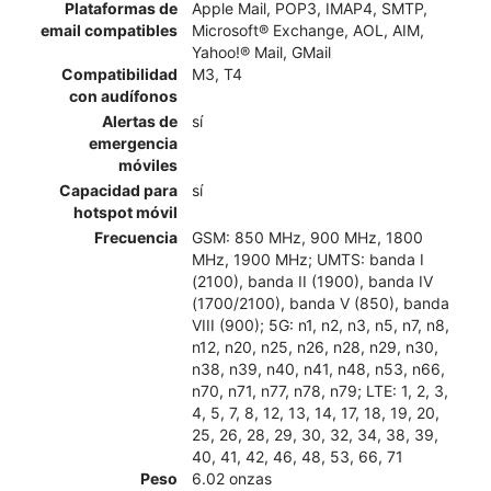
Plataformas de
Apple Mail, POP3, IMAP4, SMTP,
email compatibles
Microsoft® Exchange, AOL, AIM,
Yahoo!® Mail, GMail
Compatibilidad
M3, T4
con audífonos
Alertas de
sí
emergencia
móviles
Capacidad para
sí
hotspot móvil
Frecuencia
GSM: 850 MHz, 900 MHz, 1800
MHz, 1900 MHz; UMTS: banda I
(2100), banda II (1900), banda IV
(1700/2100), banda V (850), banda
VIII (900); 5G: n1, n2, n3, n5, n7, n8,
n12, n20, n25, n26, n28, n29, n30,
n38, n39, n40, n41, n48, n53, n66,
n70, n71, n77, n78, n79; LTE: 1, 2, 3,
4, 5, 7, 8, 12, 13, 14, 17, 18, 19, 20,
25, 26, 28, 29, 30, 32, 34, 38, 39,
40, 41, 42, 46, 48, 53, 66, 71
Peso
6.02 onzas