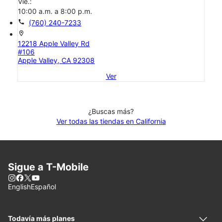
Vie.:
10:00 a.m. a 8:00 p.m.
call
(760) 240-7233
location_on
12218 Apple Valley Rd
#106
Apple Valley, CA 92308
Ver
¿Buscas más?
Ver todas las tiendas en California