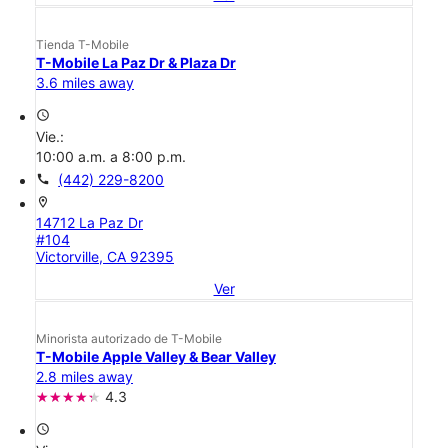
Tienda T-Mobile
T-Mobile La Paz Dr & Plaza Dr
3.6 miles away
access_time
Vie.:
10:00 a.m. a 8:00 p.m.
call
(442) 229-8200
location_on
14712 La Paz Dr
#104
Victorville, CA 92395
Ver
Minorista autorizado de T-Mobile
T-Mobile Apple Valley & Bear Valley
2.8 miles away
4.3
access_time