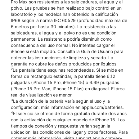
Pro Max son resistentes a las salpicaduras, al agua y al
polvo. Las pruebas se han realizado bajo control en un
laboratorio y los modelos han obtenido la calificación
IP68 según la norma IEC 60529 (profundidad máxima de
6 metros por hasta 30 minutos). La resistencia a las
salpicaduras, al agua y al polvo no es una condición
permanente. La resistencia podría disminuir como
consecuencia del uso normal. No intentes cargar el
iPhone si está mojado. Consulta la Guía de Usuario para
obtener las instrucciones de limpieza y secado. La
garantía no cubre los daños producidos por líquidos.
2
La pantalla tiene esquinas redondeadas. Si se mide en
forma de rectángulo estándar, la pantalla tiene 6.12
pulgadas (iPhone 15 Pro, iPhone 15) o 6.69 pulgadas
(iPhone 15 Pro Max, iPhone 15 Plus) en diagonal. El área
real de visualización es menor.
3
La duración de la batería varía según el uso y la
configuración; más información en apple.com/batteries.
4
El servicio se ofrece de forma gratuita durante dos años
con la activación de cualquier modelo de iPhone 15. Los
tiempos de conexión y respuesta varían según la
ubicación, las condiciones del lugar y otros factores. Para
obtener más información, visita support.apple.com/es-