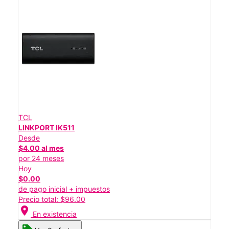
TCL
LINKPORT IK511
Desde
$4.00 al mes
por 24 meses
Hoy
$0.00
de pago inicial + impuestos
Precio total: $96.00
location_on
En existencia