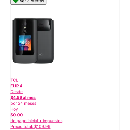
Ver 3 ofertas
TCL
FLIP 4
Desde
$4.59 al mes
por 24 meses
Hoy
$0.00
de pago inicial + impuestos
Precio total: $109.99