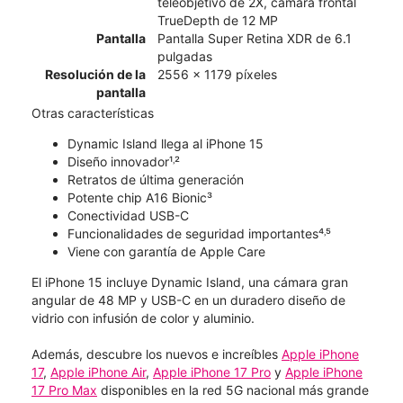
teleobjetivo de 2X, cámara frontal
TrueDepth de 12 MP
Pantalla
Pantalla Super Retina XDR de 6.1
pulgadas
Resolución de la
2556 x 1179 píxeles
pantalla
Otras características
Dynamic Island llega al iPhone 15
Diseño innovador¹˒²
Retratos de última generación
Potente chip A16 Bionic³
Conectividad USB-C
Funcionalidades de seguridad importantes⁴˒⁵
Viene con garantía de Apple Care
El iPhone 15 incluye Dynamic Island, una cámara gran
angular de 48 MP y USB-C en un duradero diseño de
vidrio con infusión de color y aluminio.
Además, descubre los nuevos e increíbles
Apple iPhone
17
,
Apple iPhone Air
,
Apple iPhone 17 Pro
y
Apple iPhone
17 Pro Max
disponibles en la red 5G nacional más grande