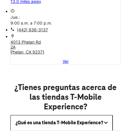
13.0 miles away
access_time
Jue.:
9:00 a.m. a 7:00 p.m.
call
(442) 936-3137
location_on
4013 Phelan Rd
2A
Phelan, CA 92371
Ver
¿Tienes preguntas acerca de
las tiendas T-Mobile
Experience?
¿Qué es una tienda T-Mobile Experience?