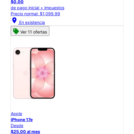
$0.00
de pago inicial + impuestos
Precio normal: $1,099.99
location_on
En existencia
Ver 11 ofertas
Apple
iPhone 17e
Desde
$25.00 al mes