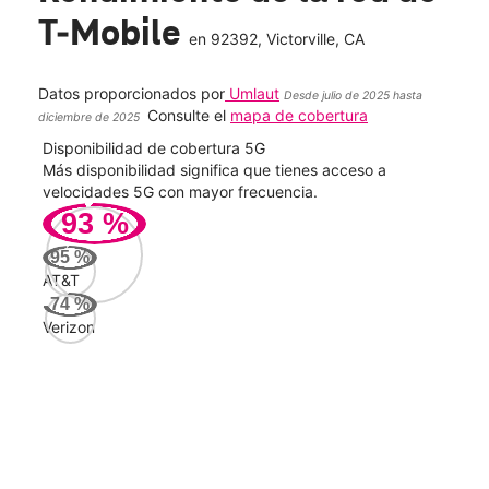
T-Mobile
en
92392
, Victorville, CA
Datos proporcionados por
Umlaut
Desde julio de 2025 hasta
Consulte el
mapa de cobertura
diciembre de 2025
Disponibilidad de cobertura 5G
Velo
ad
Más disponibilidad significa que tienes acceso a
Mayo
le.
velocidades 5G con mayor frecuencia.
vide
93
%
221
95
%
Mbp
AT&T
74
%
Verizon
AT&
105
Mbp
Veri
75
Mbp