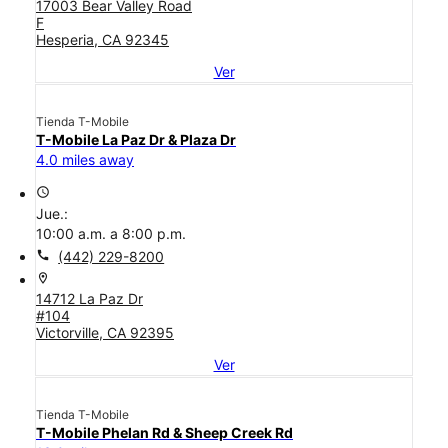
17003 Bear Valley Road
F
Hesperia, CA 92345
Ver
Tienda T-Mobile
T-Mobile La Paz Dr & Plaza Dr
4.0 miles away
access_time
Jue.:
10:00 a.m. a 8:00 p.m.
call
(442) 229-8200
location_on
14712 La Paz Dr
#104
Victorville, CA 92395
Ver
Tienda T-Mobile
T-Mobile Phelan Rd & Sheep Creek Rd