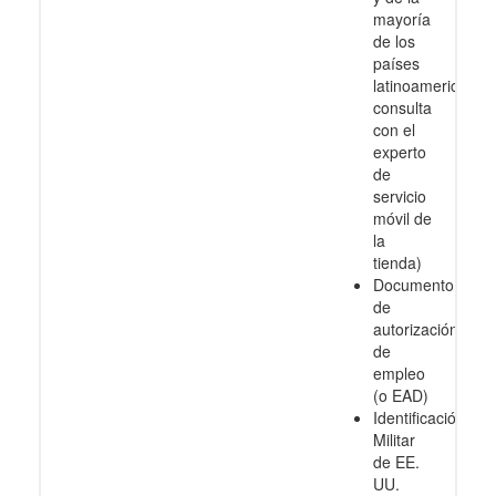
mayoría
de los
países
latinoamericanos
consulta
con el
experto
de
servicio
móvil de
la
tienda)
Documento
de
autorización
de
empleo
(o EAD)
Identificación
Militar
de EE.
UU.