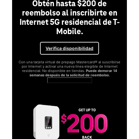
Obtén hasta $200 de
reembolso al inscribirte en
Internet 5G residencial de T-
Mobile.
Verifica disponibilidad
Con una tarjeta virtual de prepago Mastercard® al suscribirse
por Internet y activar una nueva línea elegible de Internet
residencial. No disponible en tiendas.
Puede demorar 14
semanas después de la solicitud de reembolso.
Ver términos completos
SA
D
S
Obt
fun