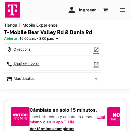
Tienda T-Mobile Experience
T-Mobile Bear Valley Rd & Dunia Rd
Abierto
:
10:00 a.m. - 8:00 p.m.
arrow_drop_down
location_on
open_in_new
Directions
call
open_in_new
(760) 952-2233
storefront
arrow_drop_down
Más detalles
Abrir
access_time
Jue.:
10:00 a.m. a 8:00 p.m.
Vie.:
10:00 a.m. a 8:00 p.m.
​​​​​​​Cámbiate en solo 15 minutos.
Si
Sáb.:
10:00 a.m. a 8:00 p.m.
un
Dom.:
11:00 a.m. a 7:00 p.m.
Inscríbete cómo y cuándo lo desees-
aquí
Lun.:
10:00 a.m. a 8:00 p.m.
mismo
o en
la app T-Life
.
Us
Mar.:
10:00 a.m. a 8:00 p.m.
en
Ver términos completos