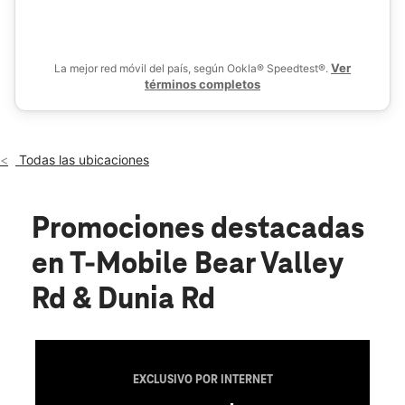
De
Mié.:
10:00 a.m. a 8:00 p.m.
location_on
14190 Bear Valley Rd Ste A Victorville, CA 92392
Ver
La mejor red móvil del país, según Ookla® Speedtest®.
términos completos
Todas las ubicaciones
Promociones destacadas
en T-Mobile Bear Valley
Rd & Dunia Rd
EXCLUSIVO POR INTERNET