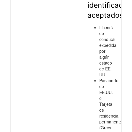
identificació
aceptados
Licencia
de
conducir
expedida
por
algún
estado
de EE.
UU.
Pasaporte
de
EE.UU.
o
Tarjeta
de
residencia
permanente
(Green