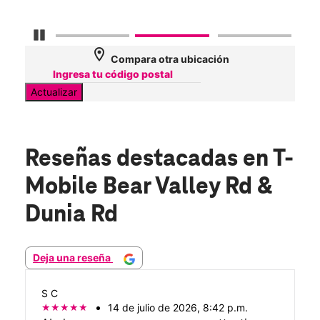
Detener carrusel
location_on
Compara otra ubicación
Actualizar
Reseñas destacadas
en T-
Mobile Bear Valley Rd &
Dunia Rd
Deja una reseña
S C
14 de julio de 2026, 8:42 p.m.