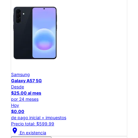
Samsung
Galaxy A57 5G
Desde
$25.00 al mes
por 24 meses
Hoy
$0.00
de pago inicial + impuestos
Precio total: $599.99
location_on
En existencia