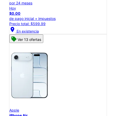
por 24 meses
Hoy
$0.00
de pago inicial + impuestos
Precio total: $599.99
location_on
En existencia
Ver 13 ofertas
Apple
iPhone Air