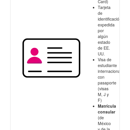
Card)
Tarjeta
de
identificación
expedida
por
algún
estado
de EE.
UU.
Visa de
estudiante
internacional
con
pasaporte
(visas
M, J y
F)
Matrícula
consular
(de
México
y de la