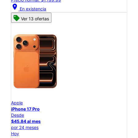
location_on
En existencia
Ver 13 ofertas
Apple
iPhone 17 Pro
Desde
$45.84 al mes
por 24 meses
Hoy