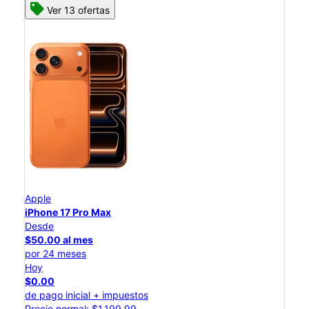
Ver 13 ofertas
Apple
iPhone 17 Pro Max
Desde
$50.00 al mes
por 24 meses
Hoy
$0.00
de pago inicial + impuestos
Precio normal: $1,199.99