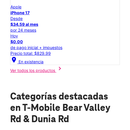
Apple
iPhone 17
Desde
$34.59 al mes
por 24 meses
Hoy
$0.00
de pago inicial + impuestos
Precio total: $829.99
location_on
En existencia
chevron_right
Ver todos los productos
Categorías destacadas
en T-Mobile Bear Valley
Rd & Dunia Rd