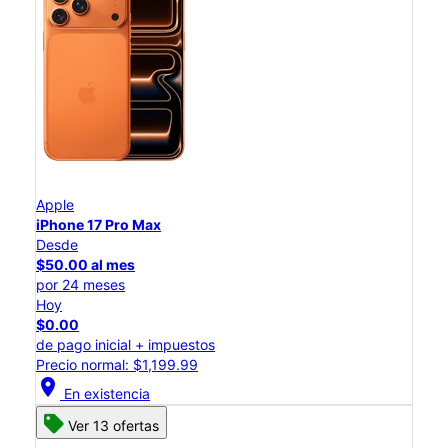
Apple
iPhone 17 Pro Max
Desde
$50.00 al mes
por 24 meses
Hoy
$0.00
de pago inicial + impuestos
Precio normal: $1,199.99
location_on
En existencia
Ver 13 ofertas