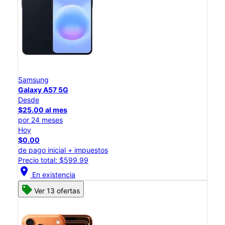
Samsung
Galaxy A57 5G
Desde
$25.00 al mes
por 24 meses
Hoy
$0.00
de pago inicial + impuestos
Precio total: $599.99
location_on
En existencia
Ver 13 ofertas