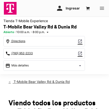
Tienda T-Mobile Experience
T-Mobile Bear Valley Rd & Dunia Rd
Abierto
:
10:00 a.m. - 8:00 p.m.
arrow_drop_down
location_on
open_in_new
Directions
call
open_in_new
(760) 952-2233
storefront
arrow_drop_down
Más detalles
Abrir
access_time
Jue.:
10:00 a.m. a 8:00 p.m.
T-Mobile Bear Valley Rd & Dunia Rd
Vie.:
10:00 a.m. a 8:00 p.m.
Sáb.:
10:00 a.m. a 8:00 p.m.
Dom.:
11:00 a.m. a 7:00 p.m.
Lun.:
10:00 a.m. a 8:00 p.m.
Viendo todos los productos
Mar.:
10:00 a.m. a 8:00 p.m.