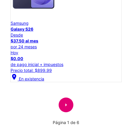
Samsung
Galaxy S26
Desde
$37.50 al mes
por 24 meses
Hoy
$0.00
de pago inicial + impuestos
Precio total: $899.99
location_on
En existencia
arrow_right
Página 1 de 6