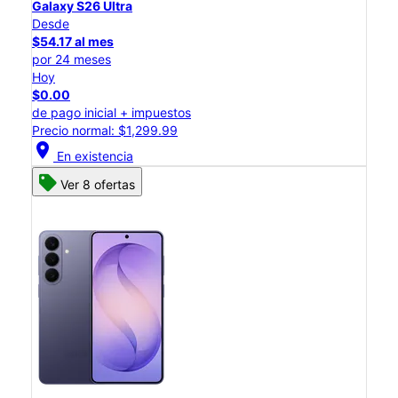
Galaxy S26 Ultra
Desde
$54.17 al mes
por 24 meses
Hoy
$0.00
de pago inicial + impuestos
Precio normal: $1,299.99
location_on
En existencia
Ver 8 ofertas