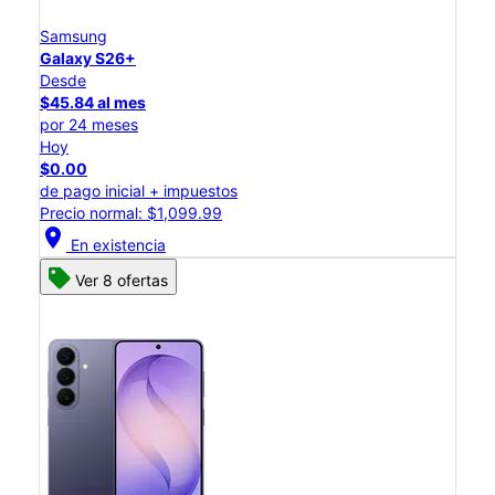
Samsung
Galaxy S26+
Desde
$45.84 al mes
por 24 meses
Hoy
$0.00
de pago inicial + impuestos
Precio normal: $1,099.99
location_on
En existencia
Ver 8 ofertas