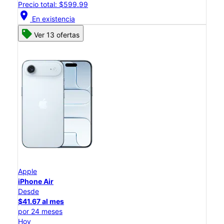
Precio total: $599.99
location_on
En existencia
Ver 13 ofertas
Apple
iPhone Air
Desde
$41.67 al mes
por 24 meses
Hoy