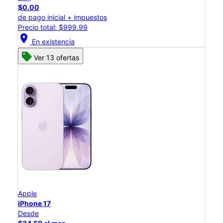
$0.00
de pago inicial + impuestos
Precio total: $999.99
location_on
En existencia
Ver 13 ofertas
Apple
iPhone 17
Desde