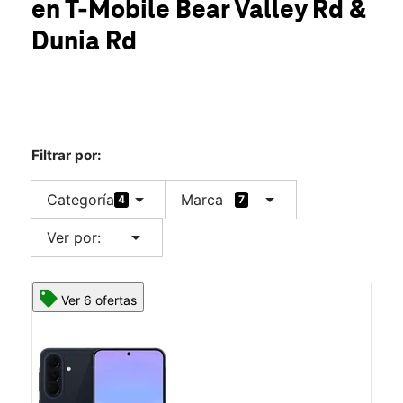
en T-Mobile
Bear Valley Rd &
Mié.:
10:00 a.m. a 8:00 p.m.
location_on
Dunia Rd
14190 Bear Valley Rd Ste A Victorville, CA 92392
Filtrar por:
arrow_drop_down
arrow_drop_down
Categoría
Marca
4
7
arrow_drop_down
Ver por:
Ver 6 ofertas