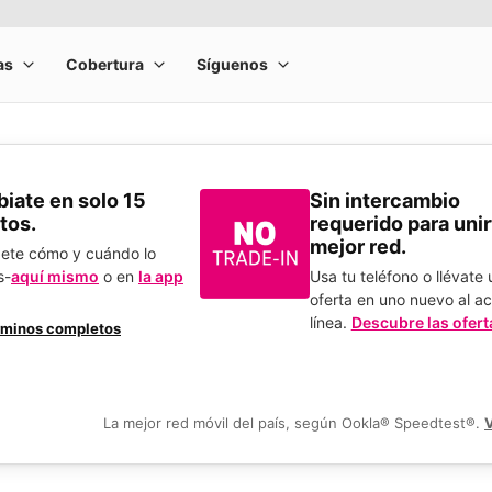
​Cámbiate en solo 15
Sin intercambio
tos.
requerido para unirt
mejor red.
bete cómo y cuándo lo
s-
aquí mismo
o en
la app
Usa tu teléfono o llévate
.
oferta en uno nuevo al ac
línea.
Descubre las ofert
rminos completos
La mejor red móvil del país, según Ookla® Speedtest®.
V