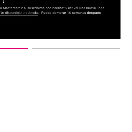
o Mastercard® al suscribirse por Internet y activar una nueva línea
. No disponible en tiendas.
Puede demorar 14 semanas después
er términos completos