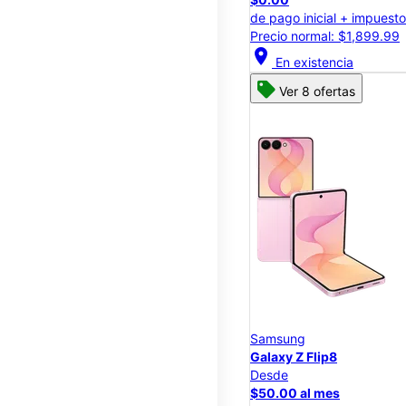
de pago inicial + impuest
Precio normal: $1,899.99
location_on
En existencia
Ver 8 ofertas
Samsung
Galaxy Z Flip8
Desde
$50.00 al mes