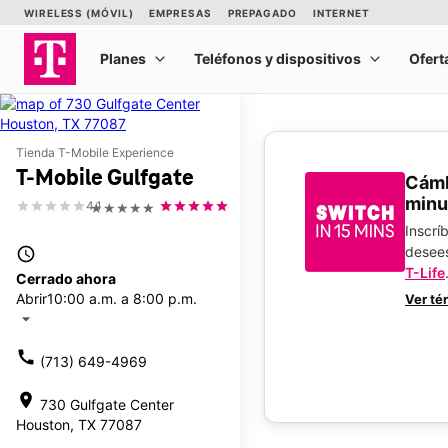
Tienda T-Mobile Experience
T-Mobile Gulfgate
​​​​​​
minu
4.1
★★★★★
Inscrí
desee
access_time
T-Life
Cerrado ahora
Abrir
10:00 a.m. a 8:00 p.m.
Ver té
arrow_drop_down
call
(713) 649-4969
location_on
730 Gulfgate Center
Houston, TX 77087