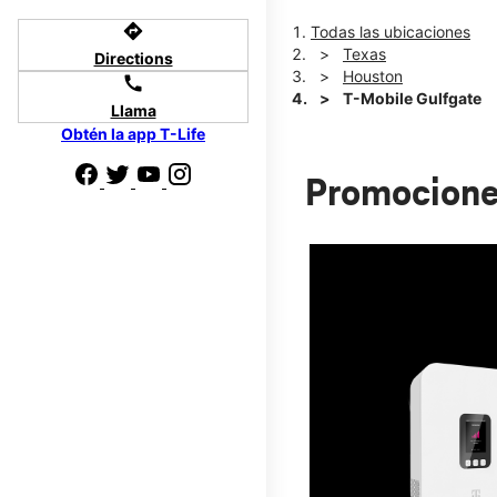
directions
Todas las ubicaciones
Texas
Directions
Houston
call
T-Mobile Gulfgate
Llama
Obtén la app T-Life
Promocione
 te
r de pagar tu
800.