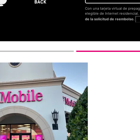
Con una tarjeta virtual de prepag
elegible de Internet residencial
de la solicitud de reembolso.
V