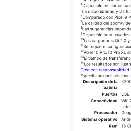
4
Disponible en ciertos paí
5
La disponibilidad y las f
6
Comparado con Pixel 9 Pro
7
La calidad del zoom/video
8
Las sugerencias dependen 
9
Disponible para usuarios
10
Los cargadores Qi 2.0 y
11
Se requiere configuración
12
Pixel 10 Pro/10 Pro XL so
13
El tiempo de transferenc
14
Los resultados son ilust
Crea con responsabilidad.
Especificaciones adicional
Descripción de la
520
batería
Puertos
USB 
Conectividad
Wifi
satel
Procesador
Goog
Sistema operativo
Andr
Ram
16 G