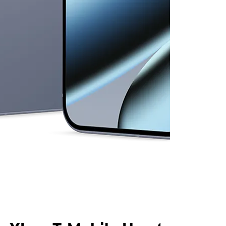
olumn of small thumbnails. Selecting a thumbnail will change the main 