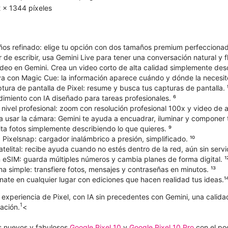
 x 1344 píxeles
os refinado: elige tu opción con dos tamaños premium perfeccionad
r de escribir, usa Gemini Live para tener una conversación natural y fl
deo en Gemini. Crea un video corto de alta calidad simplemente desc
va con Magic Cue: la información aparece cuándo y dónde la necesite
ura de pantalla de Pixel: resume y busca tus capturas de pantalla. 
dimiento con IA diseñado para tareas profesionales. ⁶
vel profesional: zoom con resolución profesional 100x y video de al
a usar la cámara: Gemini te ayuda a encuadrar, iluminar y componer 
ta fotos simplemente describiendo lo que quieres. ⁹
Pixelsnap: cargador inalámbrico a presión, simplificado. ¹⁰
elital: recibe ayuda cuando no estés dentro de la red, aún sin servici
 eSIM: guarda múltiples números y cambia planes de forma digital. ¹
 simple: transfiere fotos, mensajes y contraseñas en minutos. ¹³
ate en cualquier lugar con ediciones que hacen realidad tus ideas.¹
r experiencia de Pixel, con IA sin precedentes con Gemini, una calid
1
ación.
<
s nuevos y fabulosos
Google Pixel 10
y
Google Pixel 10 Pro
con el po