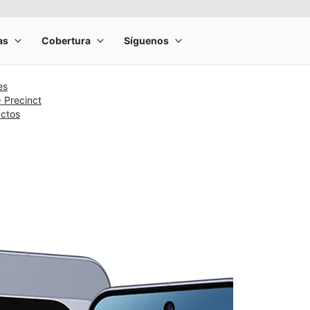
es
- Precinct
uctos
rge product image at a time. Use the Previous and Next buttons to m