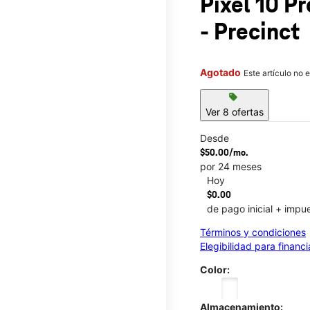
Pixel 10 P
- Precinct
Agotado
Este artículo no 
sell
Ver 8 ofertas
Desde
$50.00/mo.
por 24 meses
Hoy
$0.00
de pago inicial + impu
Términos y condiciones
Elegibilidad para financ
Color:
Almacenamiento: