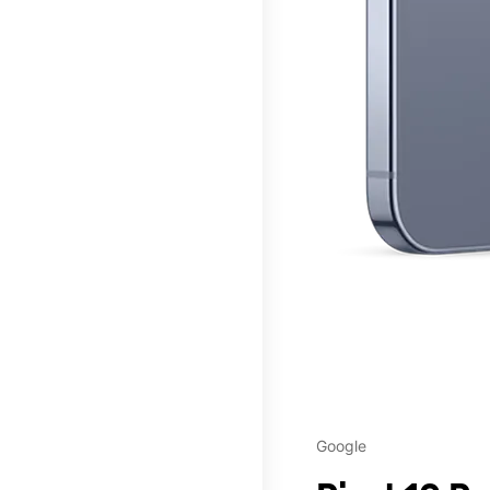
This carousel contains a c
Google