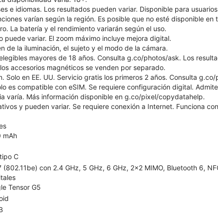
ses e idiomas. Los resultados pueden variar. Disponible para usuari
unciones varían según la región. Es posible que no esté disponible en 
. La batería y el rendimiento variarán según el uso.
 puede variar. El zoom máximo incluye mejora digital.
de la iluminación, el sujeto y el modo de la cámara.
 elegibles mayores de 18 años. Consulta g.co/photos/ask. Los result
 los accesorios magnéticos se venden por separado.
. Solo en EE. UU. Servicio gratis los primeros 2 años. Consulta g.co/pi
lo es compatible con eSIM. Se requiere configuración digital. Admite 
ia varía. Más información disponible en g.co/pixel/copydatahelp.
rativos y pueden variar. Se requiere conexión a Internet. Funciona c
es
0 mAh
tipo C
 7 (802.11be) con 2.4 GHz, 5 GHz, 6 GHz, 2x2 MIMO, Bluetooth 6, NFC
itales
le Tensor G5
oid
B