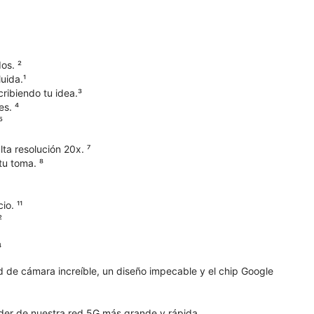
os. ²
uida.¹
ribiendo tu idea.³
s. ⁴
⁵
ta resolución 20x. ⁷
tu toma. ⁸
o. ¹¹
²
⁴
ad de cámara increíble, un diseño impecable y el chip Google
der de nuestra red 5G más grande y rápida.