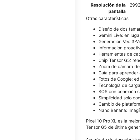
Resolución de la
2992
pantalla
Otras características
Diseño de dos tamañ
Gemini Live: en luga
Generación Veo 3-Vi
Información proacti
Herramientas de capt
Chip Tensor G5: ren
Zoom de cámara de ni
Guía para aprender 
Fotos de Google: edi
Tecnología de carga 
SOS con conexión sat
Simplicidad solo con
Cambio de plataforma
Nano Banana: Imagín
Pixel 10 Pro XL es la mejo
Tensor G5 de última gener
Asegúrate de descubrir lo