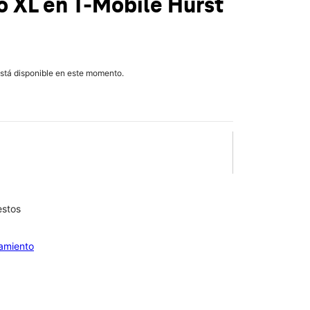
ro XL
en T-Mobile
Hurst
está disponible en este momento.
estos
iamiento