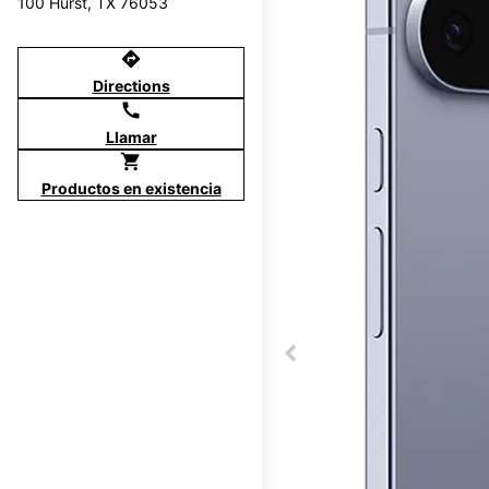
100 Hurst, TX 76053
directions
Directions
call
Llamar
shopping_cart
Productos en existencia