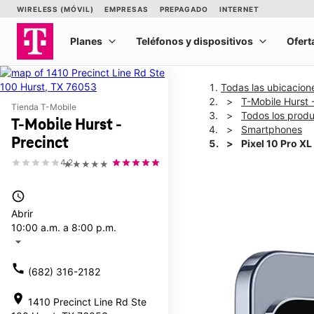
Todas las ubicacion
T-Mobile Hurst 
Tienda T-Mobile
Todos los prod
T-Mobile Hurst -
Smartphones
Precinct
Pixel 10 Pro XL
4.2
★★★★★
This carousel shows one la
access_time
Abrir
10:00 a.m. a 8:00 p.m.
arrow_drop_down
call
(682) 316-2182
location_on
1410 Precinct Line Rd Ste