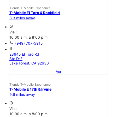
Tienda T-Mobile Experience
T-Mobile El Toro & Rockfield
3.3 miles away
access_time
Vie.:
10:00 a.m. a 8:00 p.m.
call
(949) 707-5915
location_on
23645 El Toro Rd
Ste D-E
Lake Forest, CA 92630
Ver
Tienda T-Mobile Experience
T-Mobile E 17th & Irvine
9.6 miles away
access_time
Vie.:
10:00 a.m. a 8:00 p.m.