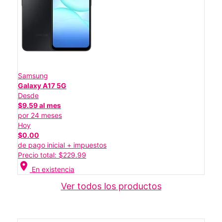
Samsung
Galaxy A17 5G
Desde
$9.59 al mes
por 24 meses
Hoy
$0.00
de pago inicial + impuestos
Precio total: $229.99
location_on
En existencia
Ver todos los productos