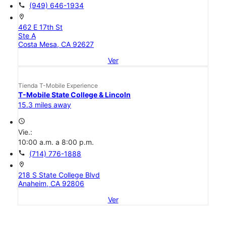
call
(949) 646-1934
location_on
462 E 17th St
Ste A
Costa Mesa, CA 92627
Ver
Tienda T-Mobile Experience
T-Mobile State College & Lincoln
15.3 miles away
access_time
Vie.:
10:00 a.m. a 8:00 p.m.
call
(714) 776-1888
location_on
218 S State College Blvd
Anaheim, CA 92806
Ver