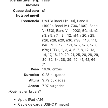
Alertas de emerg.
false
móviles
Capacidad para
sí
hotspot móvil
Frecuencia
UMTS: Band I (2100), Band II
(1900), Band IV (1700/2100), Band
V (850), Band VIII (900); 5G: n1, n2,
n3, n5, n7, n8, n12, n14, n20, n25,
n26, n28, n29, n30, n38, n40, n41,
n48, n66, n70, n71, n75, n76, n78,
n79; LTE: 1, 2, 3, 4, 5, 7, 8, 12, 13,
14, 17, 18, 19, 20, 21, 25, 26, 28, 29,
30, 32, 34, 38, 39, 40, 41, 42, 66,
71
Peso
16.96 onzas
Duración
0.28 pulgadas
Altura
9.79 pulgadas
Ancho
7.07 pulgadas
¿Qué hay en la caja?
Apple iPad (A16)
Cable de carga USB-C (1 metro)