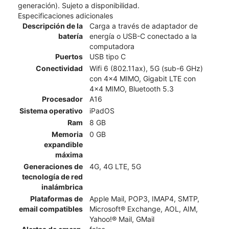
generación). Sujeto a disponibilidad.
Especificaciones adicionales
Descripción de la
Carga a través de adaptador de
batería
energía o USB-C conectado a la
computadora
Puertos
USB tipo C
Conectividad
Wifi 6 (802.11ax), 5G (sub-6 GHz)
con 4x4 MIMO, Gigabit LTE con
4x4 MIMO, Bluetooth 5.3
Procesador
A16
Sistema operativo
iPadOS
Ram
8 GB
Memoria
0 GB
expandible
máxima
Generaciones de
4G, 4G LTE, 5G
tecnología de red
inalámbrica
Plataformas de
Apple Mail, POP3, IMAP4, SMTP,
email compatibles
Microsoft® Exchange, AOL, AIM,
Yahoo!® Mail, GMail