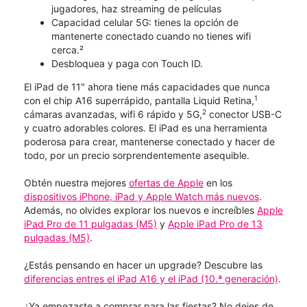
jugadores, haz streaming de películas
Capacidad celular 5G: tienes la opción de
mantenerte conectado cuando no tienes wifi
cerca.²
Desbloquea y paga con Touch ID.
El iPad de 11" ahora tiene más capacidades que nunca
1
con el chip A16 superrápido, pantalla Liquid Retina,
2
cámaras avanzadas, wifi 6 rápido y 5G,
conector USB-C
y cuatro adorables colores. El iPad es una herramienta
poderosa para crear, mantenerse conectado y hacer de
todo, por un precio sorprendentemente asequible.
Obtén nuestra mejores
ofertas de Apple
en los
dispositivos iPhone, iPad y Apple Watch más nuevos
.
Además, no olvides explorar los nuevos e increíbles
Apple
iPad Pro de 11 pulgadas (M5)
y
Apple iPad Pro de 13
pulgadas (M5)
.
¿Estás pensando en hacer un upgrade? Descubre las
diferencias entres el iPad A16 y el iPad (10.ª generación)
.
¿Ya empezaste a comprar para las fiestas? No dejes de