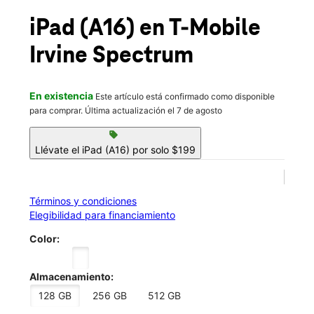
Jue.:
10:00 a.m. a 9:00 p.m.
location_on
iPad (A16)
en T-Mobile
504 Spectrum Center Drive Irvine, CA 92618
Irvine Spectrum
En existencia
Este artículo está confirmado como disponible
para comprar. Última actualización el 7 de agosto
sell
Llévate el iPad (A16) por solo $199
Términos y condiciones
Elegibilidad para financiamiento
Color:
Almacenamiento:
128 GB
256 GB
512 GB