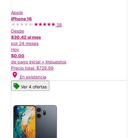
Apple
iPhone 16
28
Desde
$30.42 al mes
por 24 meses
Hoy
$0.00
de pago inicial + impuestos
Precio total: $729.99
location_on
En existencia
Ver 4 ofertas