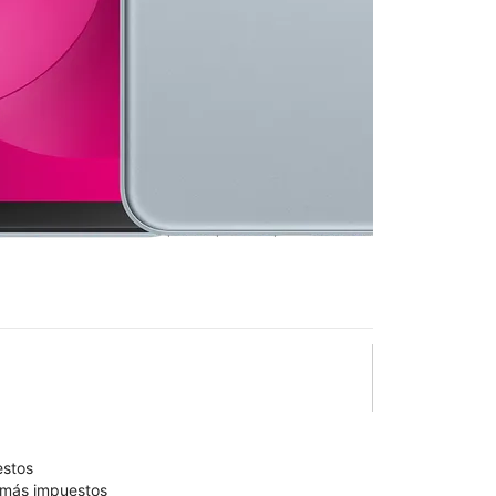
n T-Mobile
Gibson &
lo está confirmado como disponible para comprar. Última
olumn of small thumbnails. Selecting a thumbnail will change the main 
estos
9 más impuestos