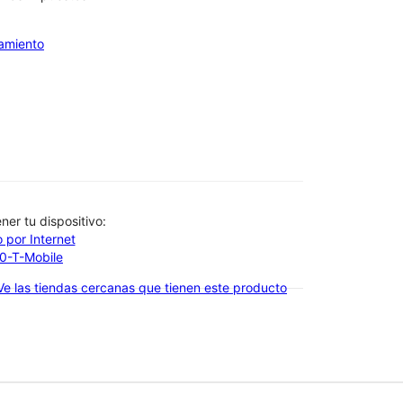
iamiento
btener tu dispositivo:
 por Internet
00-T-Mobile
Ve las tiendas cercanas que tienen este producto