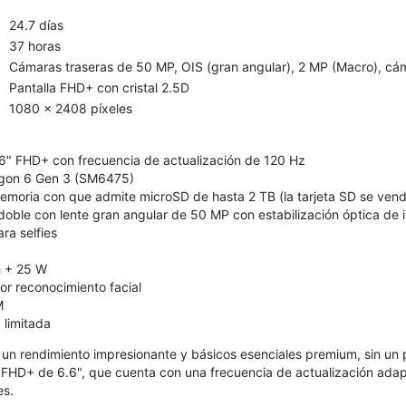
24.7 días
37 horas
Cámaras traseras de 50 MP, OIS (gran angular), 2 MP (Macro), cá
Pantalla FHD+ con cristal 2.5D
1080 x 2408 píxeles
6" FHD+ con frecuencia de actualización de 120 Hz
on 6 Gen 3 (SM6475)
moria con que admite microSD de hasta 2 TB (la tarjeta SD se ven
oble con lente gran angular de 50 MP con estabilización óptica de
a selfies
 + 25 W
r reconocimiento facial
M
 limitada
 un rendimiento impresionante y básicos esenciales premium, sin un p
 FHD+ de 6.6", que cuenta con una frecuencia de actualización ada
es.