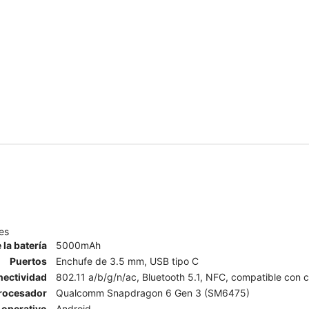
es
 la batería
5000mAh
Puertos
Enchufe de 3.5 mm, USB tipo C
ectividad
802.11 a/b/g/n/ac, Bluetooth 5.1, NFC, compatible con co
rocesador
Qualcomm Snapdragon 6 Gen 3 (SM6475)
 operativo
Android