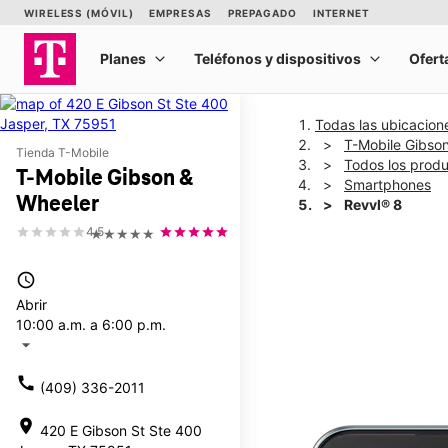
Todas las ubicacion
T-Mobile Gibso
Tienda T-Mobile
Todos los prod
T-Mobile Gibson &
Smartphones
Wheeler
Revvl® 8
4.5
★★★★★
This carousel shows one la
access_time
Abrir
10:00 a.m. a 6:00 p.m.
arrow_drop_down
call
(409) 336-2011
location_on
420 E Gibson St Ste 400