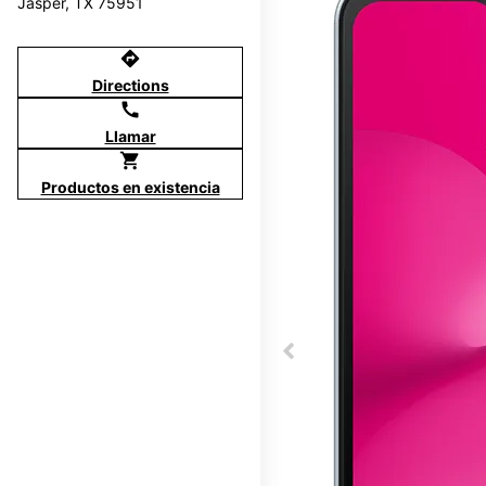
Jasper, TX 75951
directions
Directions
call
Llamar
shopping_cart
Productos en existencia