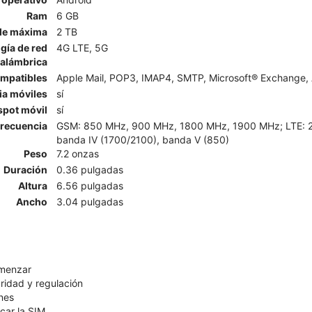
Ram
6 GB
le máxima
2 TB
gía de red
4G LTE, 5G
nalámbrica
ompatibles
Apple Mail, POP3, IMAP4, SMTP, Microsoft® Exchange, 
ia móviles
sí
spot móvil
sí
recuencia
GSM: 850 MHz, 900 MHz, 1800 MHz, 1900 MHz; LTE: 2, 4,
banda IV (1700/2100), banda V (850)
Peso
7.2 onzas
Duración
0.36 pulgadas
Altura
6.56 pulgadas
Ancho
3.04 pulgadas
omenzar
ridad y regulación
nes
car la SIM