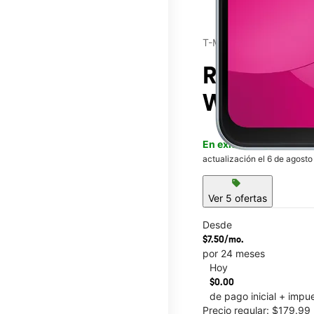
T-Mobile®
Revvl® 8
e
Wheeler
En existencia
Este artícu
actualización el 6 de agosto
sell
Ver 5 ofertas
Desde
$7.50/mo.
por 24 meses
Hoy
This carousel contains a c
$0.00
de pago inicial + impu
Precio regular: $179.9