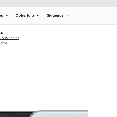
es
n & Wheeler
uctos
rge product image at a time. Use the Previous and Next buttons to m