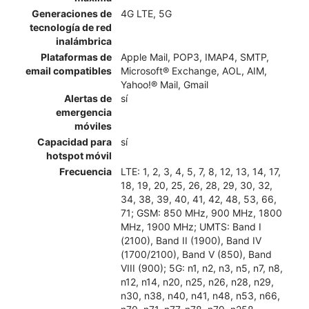
Generaciones de
4G LTE, 5G
tecnología de red
inalámbrica
Plataformas de
Apple Mail, POP3, IMAP4, SMTP,
email compatibles
Microsoft® Exchange, AOL, AIM,
Yahoo!® Mail, Gmail
Alertas de
sí
emergencia
móviles
Capacidad para
sí
hotspot móvil
Frecuencia
LTE: 1, 2, 3, 4, 5, 7, 8, 12, 13, 14, 17,
18, 19, 20, 25, 26, 28, 29, 30, 32,
34, 38, 39, 40, 41, 42, 48, 53, 66,
71; GSM: 850 MHz, 900 MHz, 1800
MHz, 1900 MHz; UMTS: Band I
(2100), Band II (1900), Band IV
(1700/2100), Band V (850), Band
VIII (900); 5G: n1, n2, n3, n5, n7, n8,
n12, n14, n20, n25, n26, n28, n29,
n30, n38, n40, n41, n48, n53, n66,