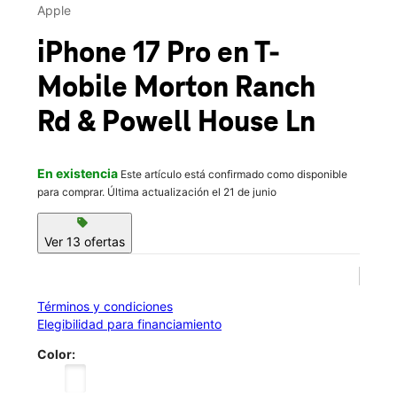
Jue.:
10:00 a.m. a 8:00 p.m.
Apple
location_on
22903 Morton Ranch Rd Ste 100 Katy, TX 77449
iPhone 17 Pro
en T-
Mobile
Morton Ranch
Rd & Powell House Ln
En existencia
Este artículo está confirmado como disponible
para comprar. Última actualización el 21 de junio
sell
Ver 13 ofertas
Términos y condiciones
Elegibilidad para financiamiento
Color: