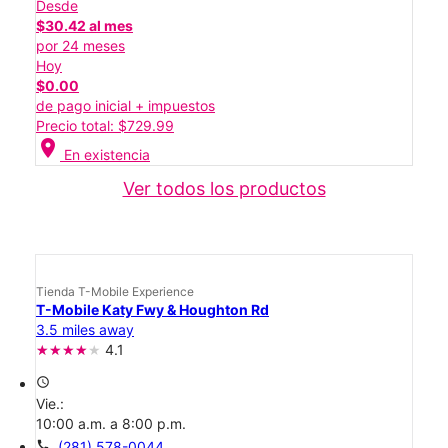
Desde
$30.42 al mes
por 24 meses
Hoy
$0.00
de pago inicial + impuestos
Precio total: $729.99
location_on
En existencia
Ver todos los productos
Tienda T-Mobile Experience
T-Mobile Katy Fwy & Houghton Rd
3.5 miles away
4.1
access_time
Vie.:
10:00 a.m. a 8:00 p.m.
call
(281) 578-0044