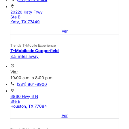
location_on
20220 Katy Frwy
Ste B
Katy, TX 77449
Ver
Tienda T-Mobile Experience
T-Mobile de Copperfield
8.5 miles away
access_time
Vie.:
10:00 a.m. a 8:00 p.m.
call
(281) 861-8900
location_on
6860 Hwy 6 N
Ste E
Houston, TX 77084
Ver