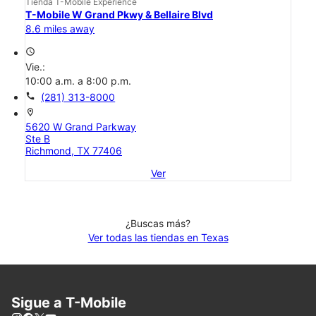
Tienda T-Mobile Experience
T-Mobile W Grand Pkwy & Bellaire Blvd
8.6 miles away
access_time
Vie.:
10:00 a.m. a 8:00 p.m.
call
(281) 313-8000
location_on
5620 W Grand Parkway
Ste B
Richmond, TX 77406
Ver
¿Buscas más?
Ver todas las tiendas en Texas