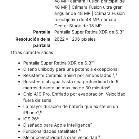
48 MP: cámara Fusion principal de
48 MP | Cámara Fusion ultra gran
angular de 48 MP | Cámara Fusion
teleobjetivo de 48 MP, cámara
Center Stage de 18 MP
Pantalla
Pantalla Super Retina XDR de 6.3"
Resolución de la
2622 x 1206 píxeles
pantalla
Otras características
Pantalla Super Retina XDR de 6.3"¹
Diseño unibody para una potencia excepcional
Resistente Ceramic Shield por ambos lados ²,³
Resistente al agua hasta una profundidad de 6
metros durante un máximo de 30 minutos²
Chip A19 Pro. Enfriado por evaporación. Velocidad
fuera de serie
La mayor duración de batería que existe en un
iPhone⁴,⁵
iOS 26⁶
Diseñado para Apple Intelligence⁷
Funcionalidades satelitales ⁹
Mejor conectividad a gran velocidad¹¹