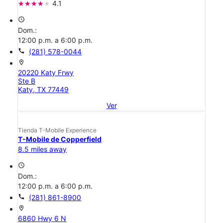
4.1
access_time
Dom.:
12:00 p.m. a 6:00 p.m.
call
(281) 578-0044
location_on
20220 Katy Frwy
Ste B
Katy, TX 77449
Ver
Tienda T-Mobile Experience
T-Mobile de Copperfield
8.5 miles away
access_time
Dom.:
12:00 p.m. a 6:00 p.m.
call
(281) 861-8900
location_on
6860 Hwy 6 N