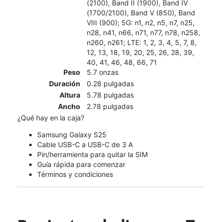
(2100), Band II (1900), Band IV
(1700/2100), Band V (850), Band
VIII (900); 5G: n1, n2, n5, n7, n25,
n28, n41, n66, n71, n77, n78, n258,
n260, n261; LTE: 1, 2, 3, 4, 5, 7, 8,
12, 13, 18, 19, 20, 25, 26, 28, 39,
40, 41, 46, 48, 66, 71
Peso
5.7 onzas
Duración
0.28 pulgadas
Altura
5.78 pulgadas
Ancho
2.78 pulgadas
¿Qué hay en la caja?
Samsung Galaxy S25
Cable USB-C a USB-C de 3 A
Pin/herramienta para quitar la SIM
Guía rápida para comenzar
Términos y condiciones