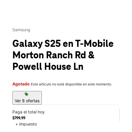
This carousel contains a column of small thumbnails. Selecting 
Samsung
Galaxy S25
en T-Mobile
Morton Ranch Rd &
Powell House Ln
Agotado
Este artículo no está disponible en este momento.
sell
Ver 8 ofertas
Paga el total hoy
$799.99
+ impuesto