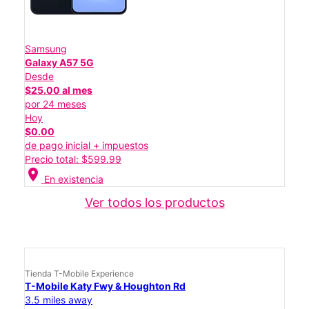
Samsung
Galaxy A57 5G
Desde
$25.00 al mes
por 24 meses
Hoy
$0.00
de pago inicial + impuestos
Precio total: $599.99
location_on
En existencia
Ver todos los productos
Tienda T-Mobile Experience
T-Mobile Katy Fwy & Houghton Rd
3.5 miles away