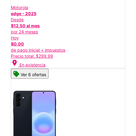
Motorola
edge - 2025
Desde
$12.50 al mes
por 24 meses
Hoy
$0.00
de pago inicial + impuestos
Precio total: $299.99
location_on
En existencia
Ver 6 ofertas