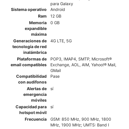
para Galaxy
Sistema operativo
Android
Ram
12 GB
Memoria
0 GB
expandible
máxima
Generaciones de
4G LTE, 5G
tecnología de red
inalámbrica
Plataformas de
POP3, IMAP4, SMTP, Microsoft®
email compatibles
Exchange, AOL, AIM, Yahoo!® Mail,
GMail
Compatibilidad
Pase
con audífonos
Alertas de
sí
emergencia
móviles
Capacidad para
sí
hotspot móvil
Frecuencia
GSM: 850 MHz, 900 MHz, 1800
MHz, 1900 MHz; UMTS: Band I