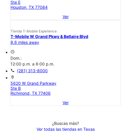
Ste E
Houston, TX 77084
Ver
Tienda T-Mobile Experience
T-Mobile W Grand Pkwy & Bellaire Blvd
8.6 miles away
access_time
Dom.:
12:00 p.m. a 6:00 p.m.
call
(281) 313-8000
location_on
5620 W Grand Parkway
Ste B
Richmond, TX 77406
Ver
¿Buscas más?
Ver todas las tiendas en Texas