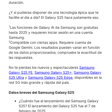
duración.
¿Y si pudieras disponer de una tecnología épica que te
facilite el día a día? El Galaxy S25 hace justamente eso.
1
Las funciones de Galaxy AI de Samsung son gratuitas
hasta 2025 y requieren iniciar sesión en una cuenta
Samsung.
2
Compatible con ciertas apps. Requiere cuenta de
Google Gemini. Los resultados pueden variar en función
de los datos proporcionados; compruebe la exactitud de
las respuestas.
No te pierdas los nuevos y espectaculares
Samsung
Galaxy S25 FE
,
Samsung Galaxy S25+
,
Samsung Galaxy
S25 Ultra
y
Samsung Galaxy S25 Edge
, disponibles en la
red 5G más grande y rápida del país.
Datos breves del Samsung Galaxy S25
¿Cuándo fue el lanzamiento del Samsung Galaxy
S25? El lanzamiento del Galaxy S25 fue el 7 de
febrero de 2025.