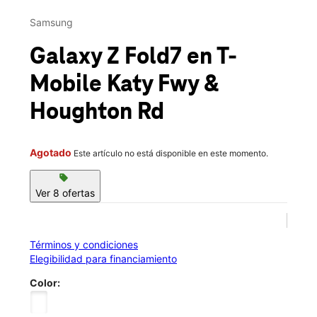
Jue.:
10:00 a.m. a 8:00 p.m.
This carousel contains a column of small thumbnails. Selecting 
Vie.:
10:00 a.m. a 8:00 p.m.
Samsung
location_on
20220 Katy Frwy Ste B Katy, TX 77449
Galaxy Z Fold7
en T-
Mobile
Katy Fwy &
Houghton Rd
Agotado
Este artículo no está disponible en este momento.
sell
Ver 8 ofertas
Términos y condiciones
Elegibilidad para financiamiento
Color: