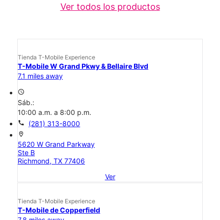
Ver todos los productos
Tienda T-Mobile Experience
T-Mobile W Grand Pkwy & Bellaire Blvd
7.1 miles away
access_time
Sáb.:
10:00 a.m. a 8:00 p.m.
call
(281) 313-8000
location_on
5620 W Grand Parkway
Ste B
Richmond, TX 77406
Ver
Tienda T-Mobile Experience
T-Mobile de Copperfield
7.8 miles away