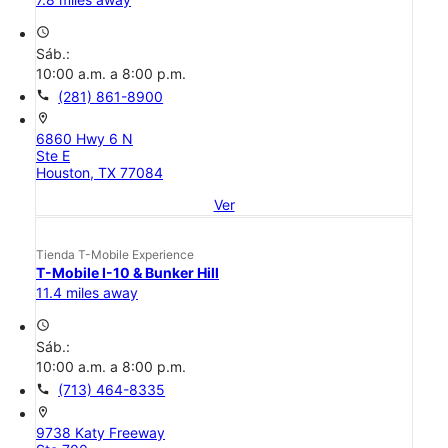
access_time
Sáb.:
10:00 a.m. a 8:00 p.m.
call
(281) 861-8900
location_on
6860 Hwy 6 N
Ste E
Houston, TX 77084
Ver
Tienda T-Mobile Experience
T-Mobile I-10 & Bunker Hill
11.4 miles away
access_time
Sáb.:
10:00 a.m. a 8:00 p.m.
call
(713) 464-8335
location_on
9738 Katy Freeway