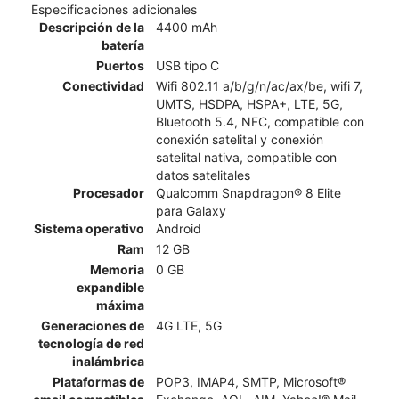
Especificaciones adicionales
Descripción de la
4400 mAh
batería
Puertos
USB tipo C
Conectividad
Wifi 802.11 a/b/g/n/ac/ax/be, wifi 7,
UMTS, HSDPA, HSPA+, LTE, 5G,
Bluetooth 5.4, NFC, compatible con
conexión satelital y conexión
satelital nativa, compatible con
datos satelitales
Procesador
Qualcomm Snapdragon® 8 Elite
para Galaxy
Sistema operativo
Android
Ram
12 GB
Memoria
0 GB
expandible
máxima
Generaciones de
4G LTE, 5G
tecnología de red
inalámbrica
Plataformas de
POP3, IMAP4, SMTP, Microsoft®