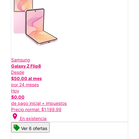
Samsung
Galaxy Z Flip8
Desde
$50.00 al mes
por 24 meses
Hoy
$0.00
de pago inicial + impuestos
Precio normal: $1,199.99
location_on
En existencia
Ver 6 ofertas