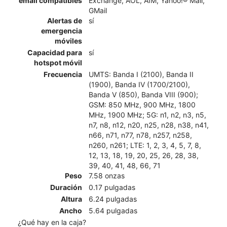
email compatibles
Exchange, AOL, AIM, Yahoo!® Mail,
GMail
Alertas de
sí
emergencia
móviles
Capacidad para
sí
hotspot móvil
Frecuencia
UMTS: Banda I (2100), Banda II
(1900), Banda IV (1700/2100),
Banda V (850), Banda VIII (900);
GSM: 850 MHz, 900 MHz, 1800
MHz, 1900 MHz; 5G: n1, n2, n3, n5,
n7, n8, n12, n20, n25, n28, n38, n41,
n66, n71, n77, n78, n257, n258,
n260, n261; LTE: 1, 2, 3, 4, 5, 7, 8,
12, 13, 18, 19, 20, 25, 26, 28, 38,
39, 40, 41, 48, 66, 71
Peso
7.58 onzas
Duración
0.17 pulgadas
Altura
6.24 pulgadas
Ancho
5.64 pulgadas
¿Qué hay en la caja?