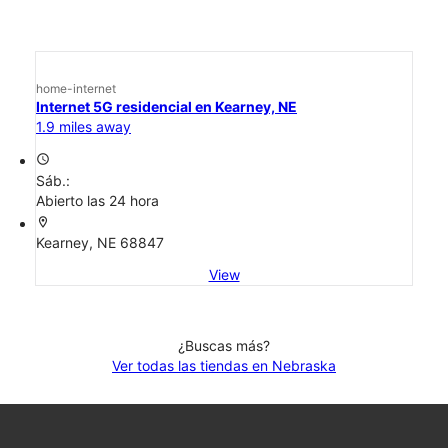
home-internet
Internet 5G residencial en Kearney, NE
1.9 miles away
access_time
Sáb.:
Abierto las 24 hora
location_on
Kearney, NE 68847
View
¿Buscas más?
Ver todas las tiendas en Nebraska