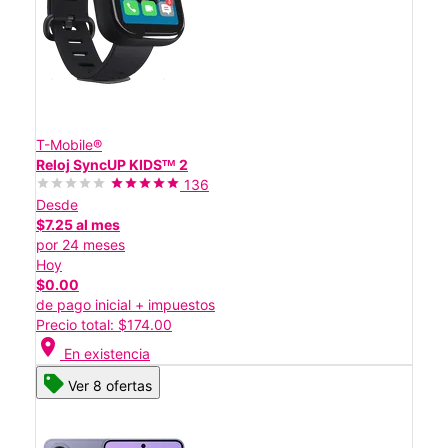
T-Mobile®
Reloj SyncUP KIDSᵀᴹ 2
136
Desde
$7.25 al mes
por 24 meses
Hoy
$0.00
de pago inicial + impuestos
Precio total: $174.00
location_on
En existencia
Ver 8 ofertas