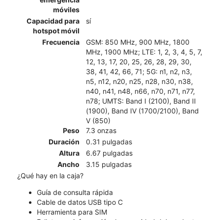
móviles
Capacidad para
sí
hotspot móvil
Frecuencia
GSM: 850 MHz, 900 MHz, 1800
MHz, 1900 MHz; LTE: 1, 2, 3, 4, 5, 7,
12, 13, 17, 20, 25, 26, 28, 29, 30,
38, 41, 42, 66, 71; 5G: n1, n2, n3,
n5, n12, n20, n25, n28, n30, n38,
n40, n41, n48, n66, n70, n71, n77,
n78; UMTS: Band I (2100), Band II
(1900), Band IV (1700/2100), Band
V (850)
Peso
7.3 onzas
Duración
0.31 pulgadas
Altura
6.67 pulgadas
Ancho
3.15 pulgadas
¿Qué hay en la caja?
Guía de consulta rápida
Cable de datos USB tipo C
Herramienta para SIM