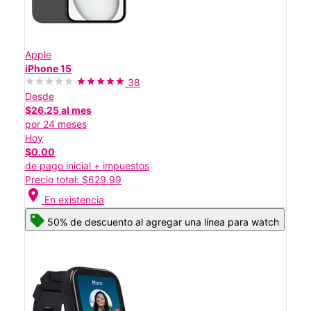
Apple
iPhone 15
38
Desde
$26.25 al mes
por 24 meses
Hoy
$0.00
de pago inicial + impuestos
Precio total: $629.99
location_on
En existencia
50% de descuento al agregar una línea para watch