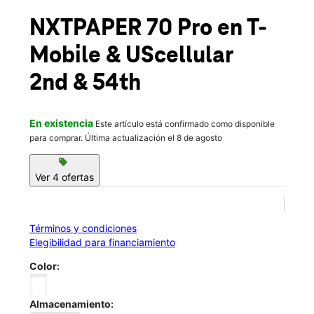
Vie.:
10:00 a.m. a 7:00 p.m.
location_on
NXTPAPER 70 Pro
en T-
5306 2nd Ave Ste C Kearney, NE 68847
Mobile
& UScellular
2nd & 54th
En existencia
Este artículo está confirmado como disponible
para comprar. Última actualización el 8 de agosto
sell
Ver 4 ofertas
Términos y condiciones
Elegibilidad para financiamiento
Color:
Almacenamiento: