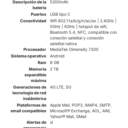
Descripción de la
5200mAh
batería
Puertos
USB tipo C
Conectividad
Wifi 802.11a/b/g/n/ac/ax | 2.4GHz |
5GHz | 6GHz | hotspot de wifi,
Bluetooth 5.4, NFC, compatible con
conexión satelital y conexión
satelital nativa
Procesador
MediaTek Dimensity 7300
Sistema operativo
Android
Ram
8 GB
Memoria
2 TB
expandible
máxima
Generaciones de
4G LTE, 5G
tecnología de red
inalámbrica
Plataformas de
Apple Mail, POP3, IMAP4, SMTP,
email compatibles
Microsoft® Exchange, AOL, AIM,
Yahoo!® Mail, GMail
Alertas de
sí
emergencia