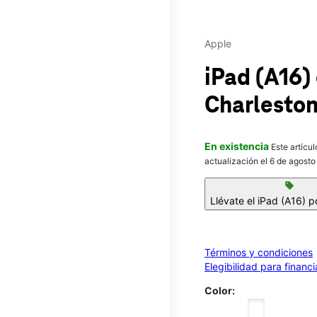
Apple
iPad (A16)
Charlesto
En existencia
Este artícu
actualización el 6 de agosto
sell
Llévate el iPad (A16) p
Términos y condiciones
Elegibilidad para financ
Color: