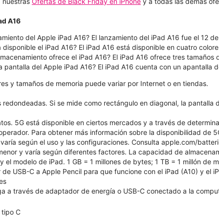
 a nuestras
Ofertas de Black Friday en iPhone
y a todas las demás ofe
Pad A16
amiento del Apple iPad A16? El lanzamiento del iPad A16 fue el 12 d
 disponible el iPad A16? El iPad A16 está disponible en cuatro colores:
macenamiento ofrece el iPad A16? El iPad A16 ofrece tres tamaños
a pantalla del Apple iPad A16? El iPad A16 cuenta con un apantalla 
ores y tamaños de memoria puede variar por Internet o en tiendas.
s redondeadas. Si se mide como rectángulo en diagonal, la pantalla d
atos. 5G está disponible en ciertos mercados y a través de determin
 operador. Para obtener más información sobre la disponibilidad de 5
 varía según el uso y las configuraciones. Consulta apple.com/batte
 menor y varía según diferentes factores. La capacidad de almacena
 y el modelo de iPad. 1 GB = 1 millones de bytes; 1 TB = 1 millón de
de USB-C a Apple Pencil para que funcione con el iPad (A10) y el iPa
es
a a través de adaptador de energía o USB-C conectado a la compu
tipo C