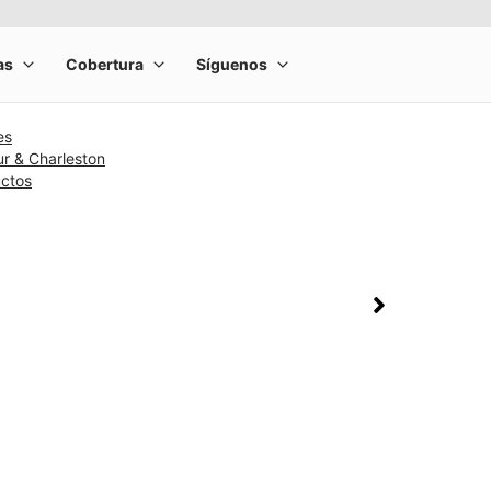
es
r & Charleston
uctos
rge product image at a time. Use the Previous and Next buttons to m
olumn of small thumbnails. Selecting a thumbnail will change the main 