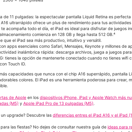
na de 11 pulgadas: la espectacular pantalla Liquid Retina es perfecta 
 A16 ultrarrápido ofrece un plus de rendimiento para tus actividades 
te acompaña todo el día, el iPad es ideal para disfrutar de juegos in
almacenamiento comienza en 128 GB y llega hasta 512 GB.⁴
que el iPad sea más productivo, intuitivo y versátil.
 con apps esenciales como Safari, Mensajes, Keynote y millones de a
ectividad inalámbrica rápida: descarga archivos, juega a juegos para
G: tienes la opción de mantenerte conectado cuando no tienes wifi c
con Touch ID.
e más capacidades que nunca con el chip A16 superrápido, pantalla Li
dorables colores. El iPad es una herramienta poderosa para crear, 
ble.
ertas de Apple
en los
dispositivos iPhone, iPad y Apple Watch más n
gadas (M5)
y
Apple iPad Pro de 13 pulgadas (M5)
.
 un upgrade? Descubre las
diferencias entres el iPad A16 y el iPad (
ara las fiestas? No dejes de consultar nuestra guía de
ideas para re