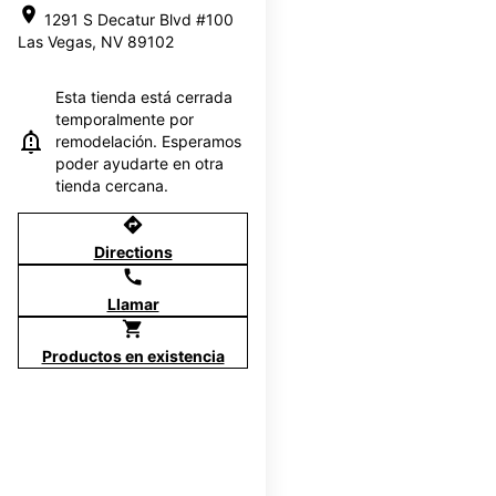
location_on
1291 S Decatur Blvd #100
Las Vegas, NV 89102
Esta tienda está cerrada
temporalmente por
remodelación. Esperamos
poder ayudarte en otra
tienda cercana.
directions
Directions
call
Llamar
shopping_cart
Productos en existencia