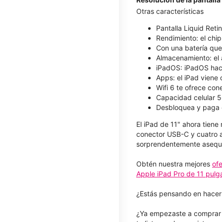
Otras características
Pantalla Liquid Reti
Rendimiento: el chip
Con una batería que 
Almacenamiento: el 
iPadOS: iPadOS hace 
Apps: el iPad viene
Wifi 6 te ofrece con
Capacidad celular 5
Desbloquea y paga 
El iPad de 11" ahora tien
conector USB-C y cuatro a
sorprendentemente asequi
Obtén nuestra mejores
of
Apple iPad Pro de 11 pul
¿Estás pensando en hacer
¿Ya empezaste a comprar p