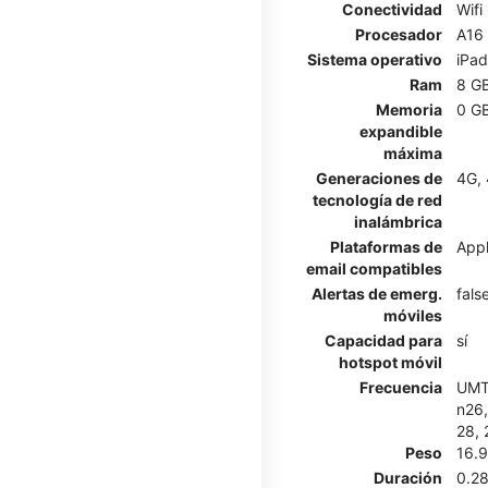
Conectividad
Wifi
Procesador
A16
Sistema operativo
iPa
Ram
8 G
Memoria
0 G
expandible
máxima
Generaciones de
4G, 
tecnología de red
inalámbrica
Plataformas de
Appl
email compatibles
Alertas de emerg.
fals
móviles
Capacidad para
sí
hotspot móvil
Frecuencia
UMTS
n26,
28, 
Peso
16.
Duración
0.2