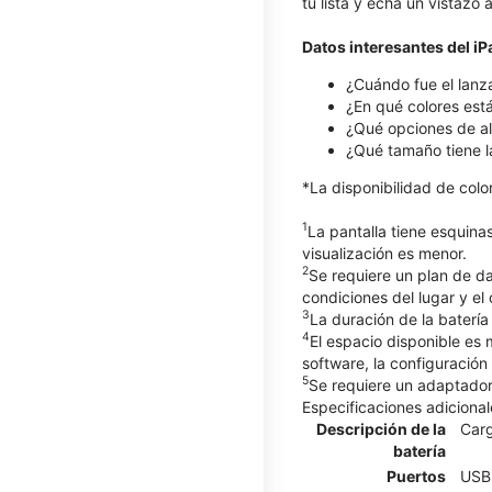
tu lista y echa un vistazo
Datos interesantes del i
¿Cuándo fue el lanz
¿En qué colores está
¿Qué opciones de al
¿Qué tamaño tiene l
*La disponibilidad de col
1
La pantalla tiene esquina
visualización es menor.
2
Se requiere un plan de d
condiciones del lugar y el
3
La duración de la batería
4
El espacio disponible es
software, la configuración
5
Se requiere un adaptador 
Especificaciones adicional
Descripción de la
Carg
batería
Puertos
USB 