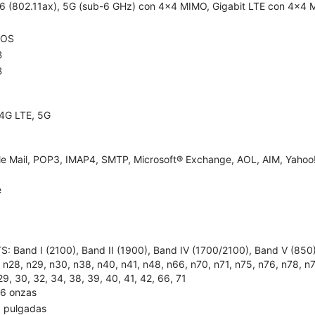
 6 (802.11ax), 5G (sub-6 GHz) con 4x4 MIMO, Gigabit LTE con 4x4 
dOS
B
B
4G LTE, 5G
e Mail, POP3, IMAP4, SMTP, Microsoft® Exchange, AOL, AIM, Yahoo!
e
: Band I (2100), Band II (1900), Band IV (1700/2100), Band V (850), B
 n28, n29, n30, n38, n40, n41, n48, n66, n70, n71, n75, n76, n78, n79; L
29, 30, 32, 34, 38, 39, 40, 41, 42, 66, 71
96 onzas
8 pulgadas