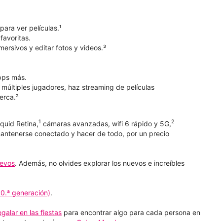
para ver películas.¹
favoritas.
mersivos y editar fotos y videos.³
pps más.
 múltiples jugadores, haz streaming de películas
erca.²
1
2
quid Retina,
cámaras avanzadas, wifi 6 rápido y 5G,
mantenerse conectado y hacer de todo, por un precio
uevos
. Además, no olvides explorar los nuevos e increíbles
10.ª generación)
.
galar en las fiestas
para encontrar algo para cada persona en