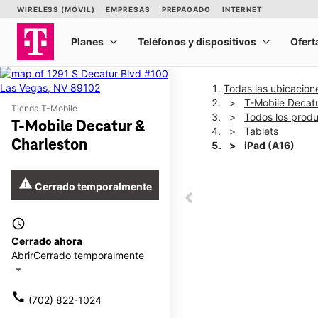
Todas las ubicacion
T-Mobile Decatu
Tienda T-Mobile
Todos los prod
T-Mobile Decatur &
Tablets
Charleston
iPad (A16)
warning
Cerrado temporalmente
This carousel shows one la
This carousel contains a c
access_time
Cerrado ahora
Abrir
Cerrado temporalmente
arrow_drop_down
call
(702) 822-1024