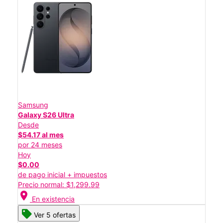
Samsung
Galaxy S26 Ultra
Desde
$54.17 al mes
por 24 meses
Hoy
$0.00
de pago inicial + impuestos
Precio normal: $1,299.99
location_on
En existencia
Ver 5 ofertas