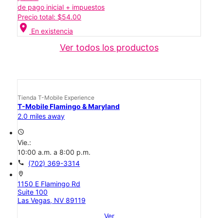
de pago inicial + impuestos
Precio total: $54.00
location_on
En existencia
Ver todos los productos
Tienda T-Mobile Experience
T-Mobile Flamingo & Maryland
2.0 miles away
access_time
Vie.:
10:00 a.m. a 8:00 p.m.
call
(702) 369-3314
location_on
1150 E Flamingo Rd
Suite 100
Las Vegas, NV 89119
Ver