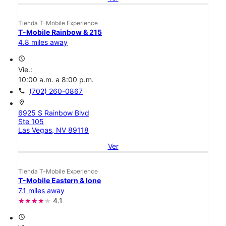
Tienda T-Mobile Experience
T-Mobile Rainbow & 215
4.8 miles away
access_time
Vie.:
10:00 a.m. a 8:00 p.m.
call
(702) 260-0867
location_on
6925 S Rainbow Blvd
Ste 105
Las Vegas, NV 89118
Ver
Tienda T-Mobile Experience
T-Mobile Eastern & Ione
7.1 miles away
4.1
access_time