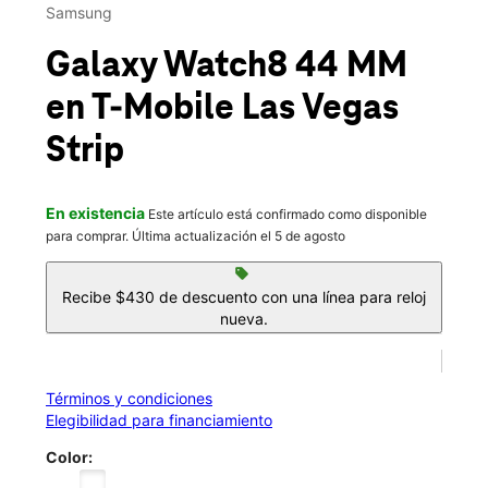
Mié.:
9:00 a.m. a 9:00 p.m.
Samsung
Jue.:
9:00 a.m. a 9:00 p.m.
location_on
Galaxy Watch8 44 MM
3791 Las Vegas Blvd South #1300 Las Vegas, NV 89109
situado en Las vegas Strip, cerca del MGM Grand
info
en T-Mobile
Las Vegas
Strip
En existencia
Este artículo está confirmado como disponible
para comprar. Última actualización el 5 de agosto
sell
Recibe $430 de descuento con una línea para reloj
nueva.
Términos y condiciones
Elegibilidad para financiamiento
Color: