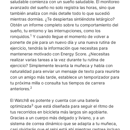
saludable comienza con un sueño saludable. El monitoreo
avanzado del sueño no solo registra las horas, sino que
también analiza con más detalle todo lo que sucedió
mientras dormías. ¿Te despiertas sintiéndote letárgico?
Obtén un informe completo sobre tu comportamiento del
sueño, tu entorno y las interrupciones, como los
1
ronquidos.
Y cuando llegue el momento de volver a
ponerte de pie para un nuevo día y una nueva rutina de
ejercicio, tendrás la información que necesitas para
mantenerse motivado con Energy Score. ¿Necesitas
realizar varias tareas a la vez durante tu rutina de
ejercicio? Simplemente levanta la muñeca y habla con
naturalidad para enviar un mensaje de texto para reunirte
con un amigo más tarde, establece un temporizador para
tu próxima milla o consulta tus tiempos de carrera
2
anteriores.
El Watch8 es potente y cuenta con una batería
3
optimizada
que está diseñada para seguir el ritmo de
tus recorridos en bicicleta más largos sin agobiarte.
Gracias a un cuerpo más delgado y liviano, y a un
sistema de correa dinámico que se adapta a tu muñeca,
casi olvidarás que el reloj está ahí mientras rastrea incluso