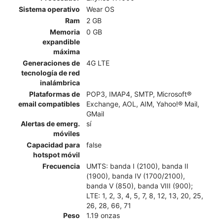
Sistema operativo
Wear OS
Ram
2 GB
Memoria
0 GB
expandible
máxima
Generaciones de
4G LTE
tecnología de red
inalámbrica
Plataformas de
POP3, IMAP4, SMTP, Microsoft®
email compatibles
Exchange, AOL, AIM, Yahoo!® Mail,
GMail
Alertas de emerg.
sí
móviles
Capacidad para
false
hotspot móvil
Frecuencia
UMTS: banda I (2100), banda II
(1900), banda IV (1700/2100),
banda V (850), banda VIII (900);
LTE: 1, 2, 3, 4, 5, 7, 8, 12, 13, 20, 25,
26, 28, 66, 71
Peso
1.19 onzas