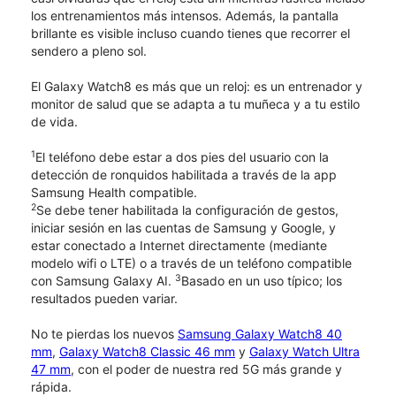
los entrenamientos más intensos. Además, la pantalla
brillante es visible incluso cuando tienes que recorrer el
sendero a pleno sol.
El Galaxy Watch8 es más que un reloj: es un entrenador y
monitor de salud que se adapta a tu muñeca y a tu estilo
de vida.
1
El teléfono debe estar a dos pies del usuario con la
detección de ronquidos habilitada a través de la app
Samsung Health compatible.
2
Se debe tener habilitada la configuración de gestos,
iniciar sesión en las cuentas de Samsung y Google, y
estar conectado a Internet directamente (mediante
modelo wifi o LTE) o a través de un teléfono compatible
3
con Samsung Galaxy AI.
Basado en un uso típico; los
resultados pueden variar.
No te pierdas los nuevos
Samsung Galaxy Watch8 40
mm
,
Galaxy Watch8 Classic 46 mm
y
Galaxy Watch Ultra
47 mm
, con el poder de nuestra red 5G más grande y
rápida.