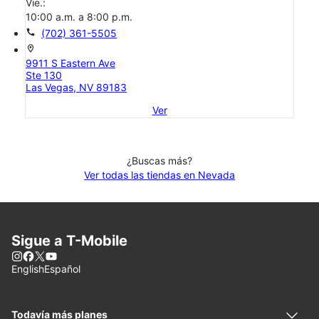
Vie.:
10:00 a.m. a 8:00 p.m.
call
(702) 361-5505
location_on
9911 S Eastern Ave
Ste 130
Las Vegas, NV 89183
Ver
¿Buscas más?
Ver todas las tiendas en Nevada