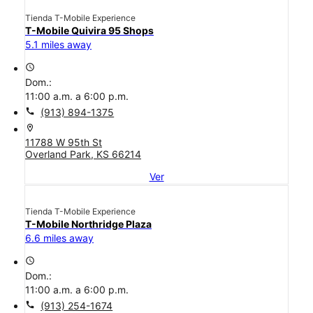
Tienda T-Mobile Experience
T-Mobile Quivira 95 Shops
5.1 miles away
access_time
Dom.:
11:00 a.m. a 6:00 p.m.
call
(913) 894-1375
location_on
11788 W 95th St
Overland Park, KS 66214
Ver
Tienda T-Mobile Experience
T-Mobile Northridge Plaza
6.6 miles away
access_time
Dom.:
11:00 a.m. a 6:00 p.m.
call
(913) 254-1674