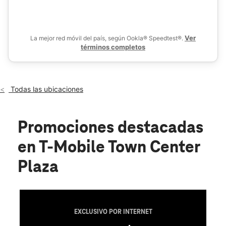
De
Sáb.:
10:00 a.m. a 8:00 p.m.
location_on
4901 Town Center Dr Leawood, KS 66211
Ver
La mejor red móvil del país, según Ookla® Speedtest®.
términos completos
Todas las ubicaciones
Promociones destacadas
en T-Mobile Town Center
Plaza
EXCLUSIVO POR INTERNET