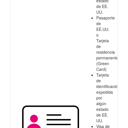
estado
de EE.
UU.
Pasaporte
de
EE.UU.
o
Tarjeta
de
residencia
permanente
(Green
Card)
Tarjeta
de
identificación
expedida
por
algún
estado
de EE.
UU.
Visa de