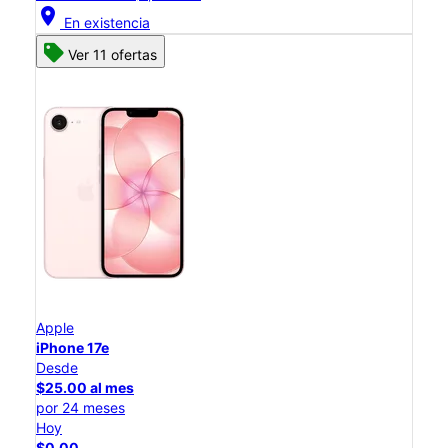
location_on
En existencia
Ver 11 ofertas
Apple
iPhone 17e
Desde
$25.00 al mes
por 24 meses
Hoy
$0.00