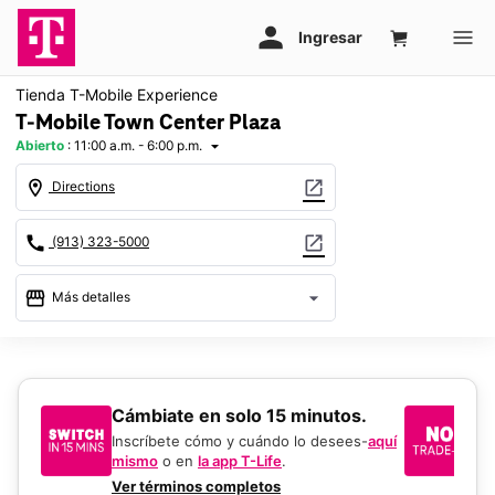
Tienda T-Mobile Experience
T-Mobile Town Center Plaza
Abierto
:
11:00 a.m. - 6:00 p.m.
arrow_drop_down
location_on
open_in_new
Directions
call
open_in_new
(913) 323-5000
storefront
arrow_drop_down
Más detalles
Abrir
access_time
Dom.:
11:00 a.m. a 6:00 p.m.
Lun.:
10:00 a.m. a 8:00 p.m.
​​​​​​​Cámbiate en solo 15 minutos.
Si
Mar.:
10:00 a.m. a 8:00 p.m.
un
Mié.:
10:00 a.m. a 8:00 p.m.
Inscríbete cómo y cuándo lo desees-
aquí
Jue.:
10:00 a.m. a 8:00 p.m.
mismo
o en
la app T-Life
.
Us
Vie.:
10:00 a.m. a 8:00 p.m.
en
Ver términos completos