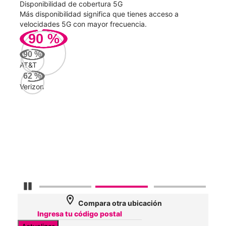
Disponibilidad de cobertura 5G
Velo
ad
Más disponibilidad significa que tienes acceso a
Mayo
le.
velocidades 5G con mayor frecuencia.
vide
90
%
399
90
%
Mbp
AT&T
62
%
Verizon
Veri
184
Mbp
AT&
90
Mbp
Detener carrusel
location_on
Compara otra ubicación