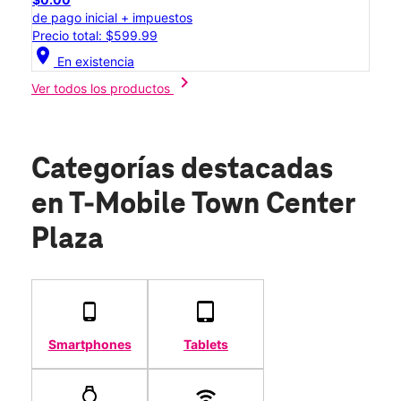
de pago inicial + impuestos
Precio total: $599.99
location_on
En existencia
chevron_right
Ver todos los productos
Categorías destacadas
en T-Mobile Town Center
Plaza
Smartphones
Tablets