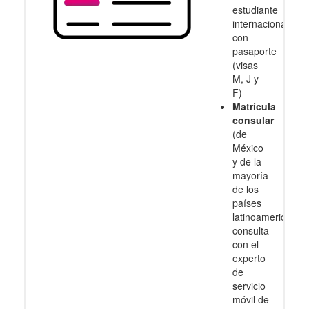
estudiante
internacional
con
pasaporte
(visas
M, J y
F)
Matrícula
consular
(de
México
y de la
mayoría
de los
países
latinoamericanos
consulta
con el
experto
de
servicio
móvil de