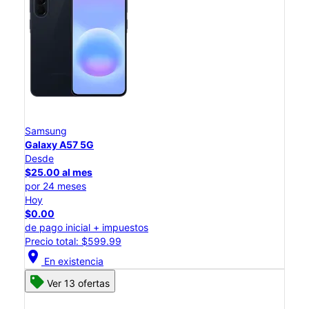
Samsung
Galaxy A57 5G
Desde
$25.00 al mes
por 24 meses
Hoy
$0.00
de pago inicial + impuestos
Precio total: $599.99
location_on
En existencia
Ver 13 ofertas