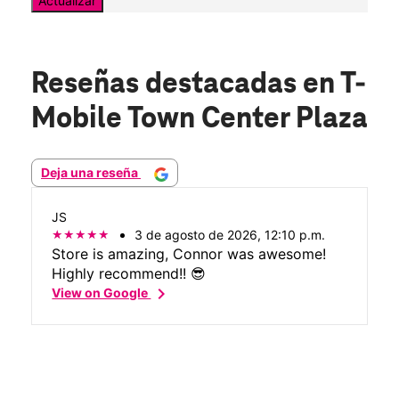
Actualizar
Reseñas destacadas
en T-
Mobile Town Center Plaza
Deja una reseña
JS
3 de agosto de 2026, 12:10 p.m.
Store is amazing, Connor was awesome!
Highly recommend!! 😎
chevron_right
View on Google