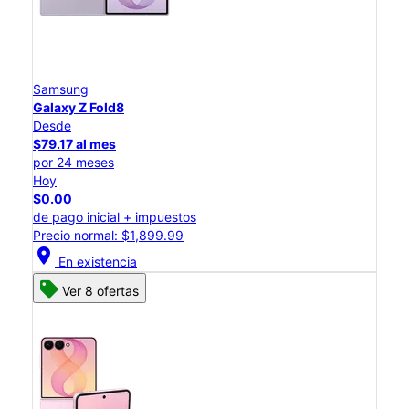
Samsung
Galaxy Z Fold8
Desde
$79.17 al mes
por 24 meses
Hoy
$0.00
de pago inicial + impuestos
Precio normal: $1,899.99
location_on
En existencia
Ver 8 ofertas