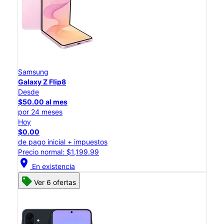
Samsung
Galaxy Z Flip8
Desde
$50.00 al mes
por 24 meses
Hoy
$0.00
de pago inicial + impuestos
Precio normal: $1,199.99
location_on
En existencia
Ver 6 ofertas