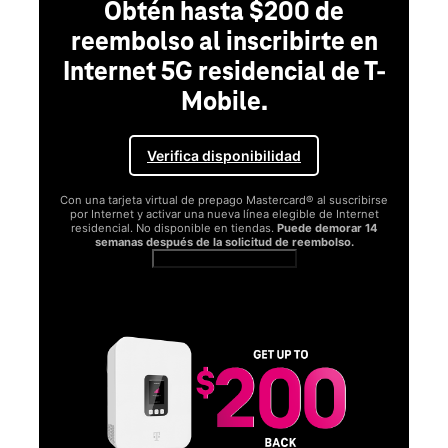
Obtén hasta $200 de
reembolso al inscribirte en
Internet 5G residencial de T-
Mobile.
Verifica disponibilidad
Con una tarjeta virtual de prepago Mastercard® al suscribirse
por Internet y activar una nueva línea elegible de Internet
residencial. No disponible en tiendas.
Puede demorar 14
semanas después de la solicitud de reembolso.
Ver términos completos
SAMSUNG
Disfru
S26 Ser
Obtén Galaxy 
funcionará me