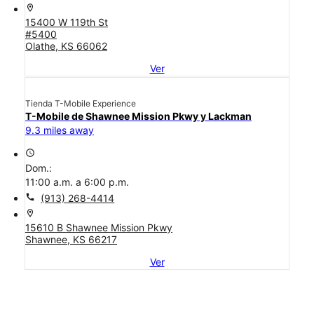
location_on
15400 W 119th St
#5400
Olathe, KS 66062
Ver
Tienda T-Mobile Experience
T-Mobile de Shawnee Mission Pkwy y Lackman
9.3 miles away
access_time
Dom.:
11:00 a.m. a 6:00 p.m.
call
(913) 268-4414
location_on
15610 B Shawnee Mission Pkwy
Shawnee, KS 66217
Ver