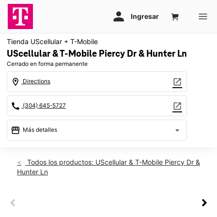
Tienda UScellular + T-Mobile
UScellular & T-Mobile Piercy Dr & Hunter Ln
Cerrado en forma permanente
location_on
open_in_new
Directions
call
open_in_new
(304) 645-5727
storefront
arrow_drop_down
Más detalles
warning
location_on
Todos los productos: UScellular & T-Mobile Piercy Dr &
Hunter Ln
250 Piercy Dr Ste 25 Lewisburg, WV 24901
This carousel shows one large product image at a time. Use th
This carousel contains a column of small thumbnails. Selecting 