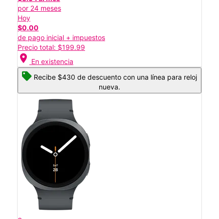
por 24 meses
Hoy
$0.00
de pago inicial + impuestos
Precio total: $199.99
location_on
En existencia
Recibe $430 de descuento con una línea para reloj
nueva.