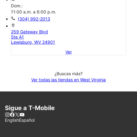
Dom.:
11:00 a.m. a 6:00 p.m.
call
(304) 992-2013
location_on
259 Gateway Blvd
Ste A1
Lewisburg, WV 24901
Ver
¿Buscas más?
Ver todas las tiendas en West Virginia