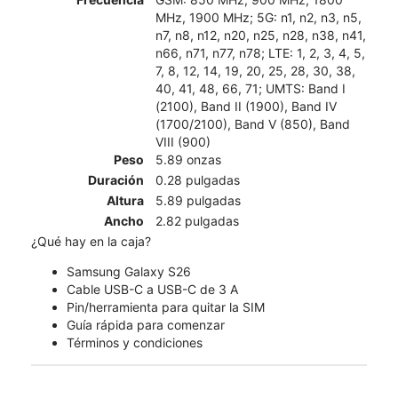
MHz, 1900 MHz; 5G: n1, n2, n3, n5,
n7, n8, n12, n20, n25, n28, n38, n41,
n66, n71, n77, n78; LTE: 1, 2, 3, 4, 5,
7, 8, 12, 14, 19, 20, 25, 28, 30, 38,
40, 41, 48, 66, 71; UMTS: Band I
(2100), Band II (1900), Band IV
(1700/2100), Band V (850), Band
VIII (900)
Peso
5.89 onzas
Duración
0.28 pulgadas
Altura
5.89 pulgadas
Ancho
2.82 pulgadas
¿Qué hay en la caja?
Samsung Galaxy S26
Cable USB-C a USB-C de 3 A
Pin/herramienta para quitar la SIM
Guía rápida para comenzar
Términos y condiciones