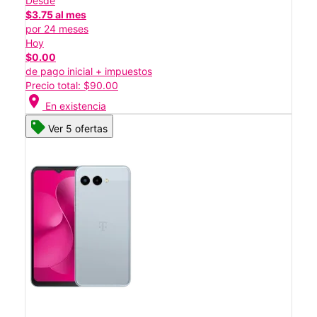
Desde
$3.75 al mes
por 24 meses
Hoy
$0.00
de pago inicial + impuestos
Precio total: $90.00
location_on
En existencia
Ver 5 ofertas