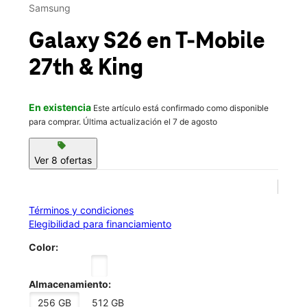
Mié.:
10:00 a.m. a 8:00 p.m.
Samsung
Jue.:
10:00 a.m. a 8:00 p.m.
location_on
Galaxy S26
en T-Mobile
2711 King Ln #203 Lincoln, NE 68521
27th & King
En existencia
Este artículo está confirmado como disponible
para comprar. Última actualización el 7 de agosto
sell
Ver 8 ofertas
Términos y condiciones
Elegibilidad para financiamiento
Color:
Almacenamiento:
256 GB
512 GB