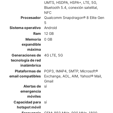
UMTS, HSDPA, HSPA+, LTE, 5G,
Bluetooth 5.4, conexión satelital,
NFC
Procesador
Qualcomm Snapdragon® 8 Elite Gen
5
Sistema operativo
Android
Ram
12 GB
Memoria
0 GB
expandible
máxima
Generaciones de
4G LTE, 5G
tecnología de red
inalámbrica
Plataformas de
POP3, IMAP4, SMTP, Microsoft®
email compatibles
Exchange, AOL, AIM, Yahoo!® Mail,
Gmail
Alertas de
sí
emergencia
móviles
Capacidad para
sí
hotspot móvil
Frecuencia
GSM: 850 MHz, 900 MHz, 1800