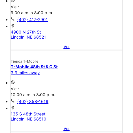
access_time
Vie.:
9:00 a.m. a 8:00 p.m.
call
(402) 417-2901
location_on
4900 N 27th St
Lincoln, NE 68521
Ver
Tienda T-Mobile
T-Mobile 48th St & O St
3.3 miles away
access_time
Vie.:
10:00 a.m. a 8:00 p.m.
call
(402) 858-1619
location_on
135 S 48th Street
Lincoln, NE 68510
Ver