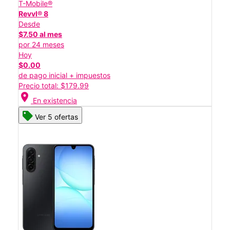
T-Mobile®
Revvl® 8
Desde
$7.50 al mes
por 24 meses
Hoy
$0.00
de pago inicial + impuestos
Precio total: $179.99
location_on
En existencia
Ver 5 ofertas