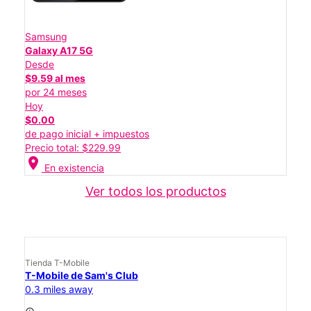
Samsung
Galaxy A17 5G
Desde
$9.59 al mes
por 24 meses
Hoy
$0.00
de pago inicial + impuestos
Precio total: $229.99
location_on
En existencia
Ver todos los productos
Tienda T-Mobile
T-Mobile de Sam's Club
0.3 miles away