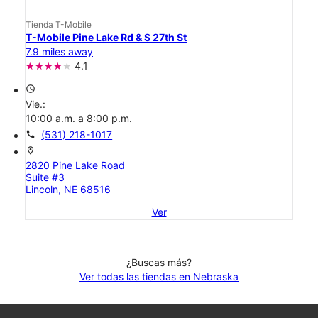
Tienda T-Mobile
T-Mobile Pine Lake Rd & S 27th St
7.9 miles away
4.1
access_time
Vie.:
10:00 a.m. a 8:00 p.m.
call
(531) 218-1017
location_on
2820 Pine Lake Road
Suite #3
Lincoln, NE 68516
Ver
¿Buscas más?
Ver todas las tiendas en Nebraska