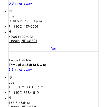
0.3 miles away
access_time
Jue.:
9:00 a.m. a 8:00 p.m.
call
(402) 417-2901
location_on
4900 N 27th St
Lincoln, NE 68521
Ver
Tienda T-Mobile
T-Mobile 48th St & O St
3.3 miles away
access_time
Jue.:
10:00 a.m. a 8:00 p.m.
call
(402) 858-1619
location_on
135 S 48th Street
Lincoln, NE 68510