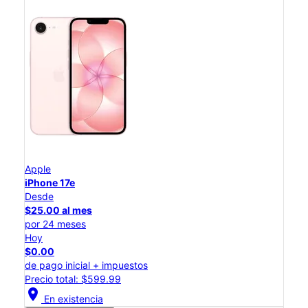
Apple
iPhone 17e
Desde
$25.00 al mes
por 24 meses
Hoy
$0.00
de pago inicial + impuestos
Precio total: $599.99
location_on
En existencia