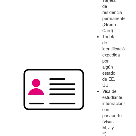
Tarjeta
de
residencia
permanente
(Green
Card)
Tarjeta
de
identificación
expedida
por
algún
estado
de EE.
UU.
Visa de
estudiante
internacional
con
pasaporte
(visas
M, J y
F)