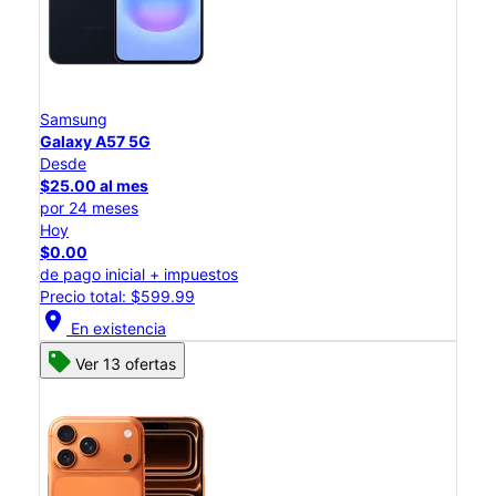
Samsung
Galaxy A57 5G
Desde
$25.00 al mes
por 24 meses
Hoy
$0.00
de pago inicial + impuestos
Precio total: $599.99
location_on
En existencia
Ver 13 ofertas