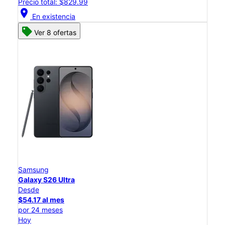
Precio total: $829.99
location_on
En existencia
Ver 8 ofertas
Samsung
Galaxy S26 Ultra
Desde
$54.17 al mes
por 24 meses
Hoy