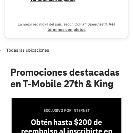
Mar.:
10:00 a.m. a 8:00 p.m.
De
Mié.:
10:00 a.m. a 8:00 p.m.
location_on
2711 King Ln #203 Lincoln, NE 68521
Ver
La mejor red móvil del país, según Ookla® Speedtest®.
términos completos
Todas las ubicaciones
Promociones destacadas
en T-Mobile 27th & King
EXCLUSIVO POR INTERNET
Obtén hasta $200 de
reembolso al inscribirte en