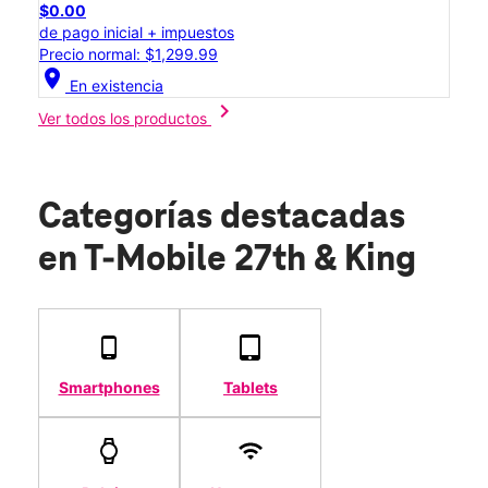
$0.00
de pago inicial + impuestos
Precio normal: $1,299.99
location_on
En existencia
chevron_right
Ver todos los productos
Categorías destacadas
en T-Mobile 27th & King
Smartphones
Tablets