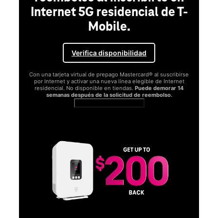
Internet 5G residencial de T-
Mobile.
Verifica disponibilidad
Con una tarjeta virtual de prepago Mastercard® al suscribirse
por Internet y activar una nueva línea elegible de Internet
residencial. No disponible en tiendas.
Puede demorar 14
semanas después de la solicitud de reembolso.
Ver términos completos
SA
D
S
Obt
fun
O