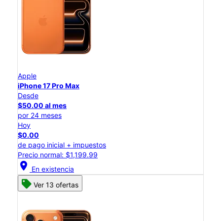
Apple
iPhone 17 Pro Max
Desde
$50.00 al mes
por 24 meses
Hoy
$0.00
de pago inicial + impuestos
Precio normal: $1,199.99
location_on
En existencia
Ver 13 ofertas