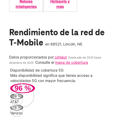
Relojes
Hotspots y
inteligentes
más
Rendimiento de la red de
T-Mobile
en
68521
, Lincoln, NE
Datos proporcionados por
Umlaut
Desde julio de 2025 hasta
Consulte el
mapa de cobertura
diciembre de 2025
Disponibilidad de cobertura 5G
Velo
ad
Más disponibilidad significa que tienes acceso a
Mayo
le.
velocidades 5G con mayor frecuencia.
vide
96
%
628
89
%
Mbp
AT&T
78
%
Verizon
Veri