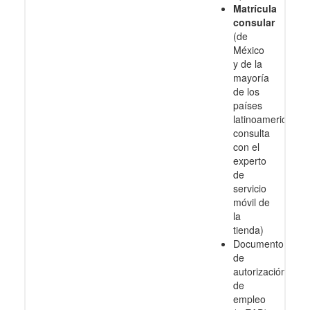
Matrícula
consular
(de
México
y de la
mayoría
de los
países
latinoamericanos
consulta
con el
experto
de
servicio
móvil de
la
tienda)
Documento
de
autorización
de
empleo