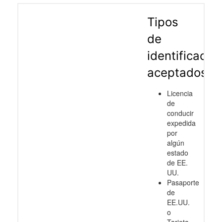
Tipos
de
identificació
aceptados
Licencia
de
conducir
expedida
por
algún
estado
de EE.
UU.
Pasaporte
de
EE.UU.
o