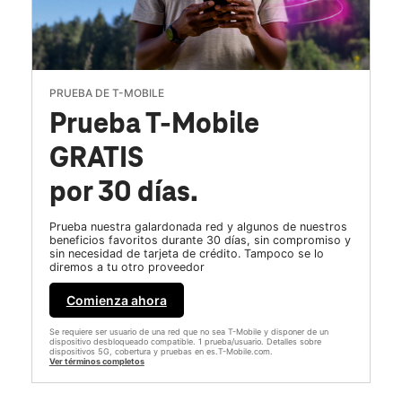
PRUEBA DE T-MOBILE
Prueba T-Mobile
GRATIS
por 30 días.
Prueba nuestra galardonada red y algunos de nuestros
beneficios favoritos durante 30 días, sin compromiso y
sin necesidad de tarjeta de crédito. Tampoco se lo
diremos a tu otro proveedor
Comienza ahora
Se requiere ser usuario de una red que no sea T-Mobile y disponer de un
dispositivo desbloqueado compatible. 1 prueba/usuario. Detalles sobre
dispositivos 5G, cobertura y pruebas en es.T-Mobile.com.
Ver términos completos