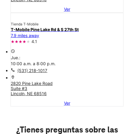
Ver
Tienda T-Mobile
T-Mobile Pine Lake Rd & S 27th St
7.9 miles away
4.1
access_time
Jue.:
10:00 a.m. a 8:00 p.m.
call
(531) 218-1017
location_on
2820 Pine Lake Road
Suite #3
Lincoln, NE 68516
Ver
¿Tienes preguntas sobre las