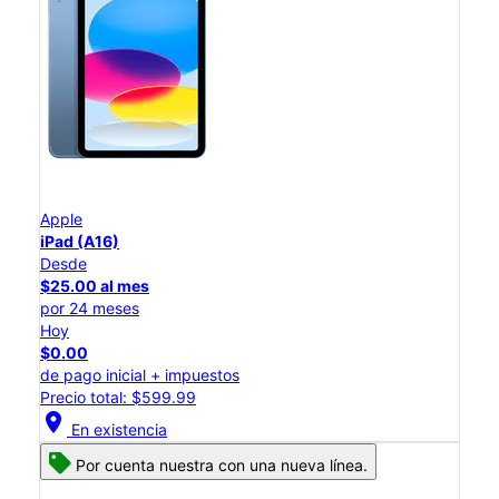
Apple
iPad (A16)
Desde
$25.00 al mes
por 24 meses
Hoy
$0.00
de pago inicial + impuestos
Precio total: $599.99
location_on
En existencia
Por cuenta nuestra con una nueva línea.