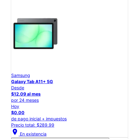
Samsung
Galaxy Tab A11+ 5G
Desde
$12.09 al mes
por 24 meses
Hoy
$0.00
de pago inicial + impuestos
Precio total: $289.99
location_on
En existencia