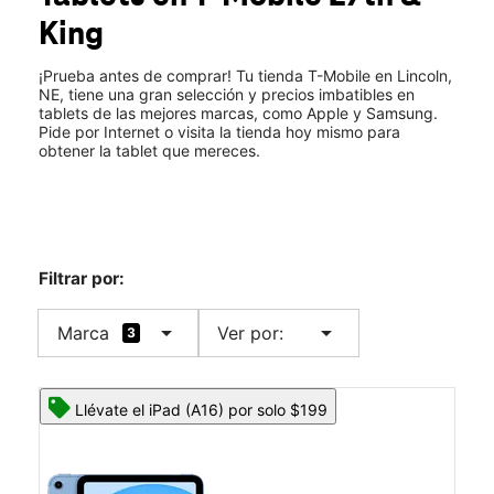
Mié.:
10:00 a.m. a 8:00 p.m.
King
Jue.:
10:00 a.m. a 8:00 p.m.
location_on
2711 King Ln #203 Lincoln, NE 68521
¡Prueba antes de comprar! Tu tienda T-Mobile en Lincoln,
NE, tiene una gran selección y precios imbatibles en
tablets de las mejores marcas, como Apple y Samsung.
Pide por Internet o visita la tienda hoy mismo para
obtener la tablet que mereces.
Filtrar por:
arrow_drop_down
arrow_drop_down
Marca
Ver por:
3
Llévate el iPad (A16) por solo $199