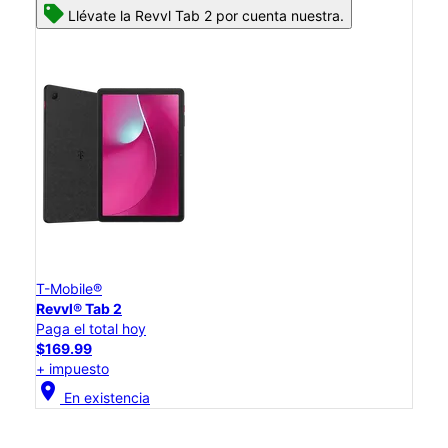
Llévate la Revvl Tab 2 por cuenta nuestra.
T-Mobile®
Revvl® Tab 2
Paga el total hoy
$169.99
+ impuesto
location_on
En existencia