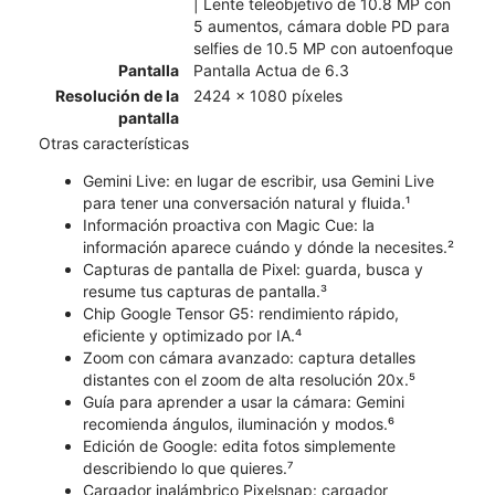
| Lente teleobjetivo de 10.8 MP con
5 aumentos, cámara doble PD para
selfies de 10.5 MP con autoenfoque
Pantalla
Pantalla Actua de 6.3
Resolución de la
2424 x 1080 píxeles
pantalla
Otras características
Gemini Live: en lugar de escribir, usa Gemini Live
para tener una conversación natural y fluida.¹
Información proactiva con Magic Cue: la
información aparece cuándo y dónde la necesites.²
Capturas de pantalla de Pixel: guarda, busca y
resume tus capturas de pantalla.³
Chip Google Tensor G5: rendimiento rápido,
eficiente y optimizado por IA.⁴
Zoom con cámara avanzado: captura detalles
distantes con el zoom de alta resolución 20x.⁵
Guía para aprender a usar la cámara: Gemini
recomienda ángulos, iluminación y modos.⁶
Edición de Google: edita fotos simplemente
describiendo lo que quieres.⁷
Cargador inalámbrico Pixelsnap: cargador