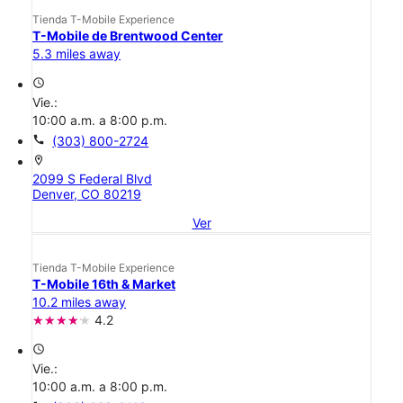
Tienda T-Mobile Experience
T-Mobile de Brentwood Center
5.3 miles away
access_time
Vie.:
10:00 a.m. a 8:00 p.m.
call
(303) 800-2724
location_on
2099 S Federal Blvd
Denver, CO 80219
Ver
Tienda T-Mobile Experience
T-Mobile 16th & Market
10.2 miles away
4.2
access_time
Vie.:
10:00 a.m. a 8:00 p.m.