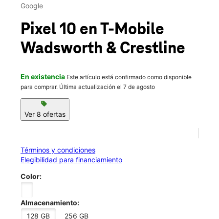
Mié.:
10:00 a.m. a 8:00 p.m.
Google
Jue.:
10:00 a.m. a 8:00 p.m.
location_on
Pixel 10
en T-Mobile
5365 S Wadsworth Blvd Ste 101 Littleton, CO 80123
Wadsworth & Crestline
En existencia
Este artículo está confirmado como disponible
para comprar. Última actualización el 7 de agosto
sell
Ver 8 ofertas
Términos y condiciones
Elegibilidad para financiamiento
Color:
Almacenamiento:
128 GB
256 GB