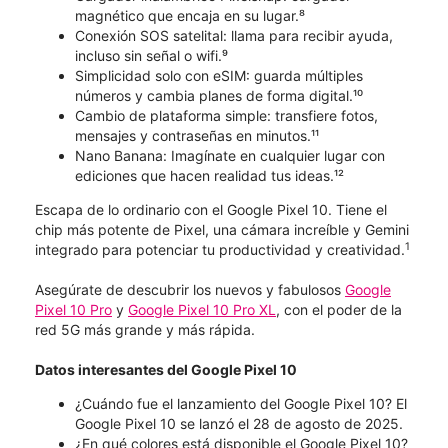
magnético que encaja en su lugar.⁸
Conexión SOS satelital: llama para recibir ayuda,
incluso sin señal o wifi.⁹
Simplicidad solo con eSIM: guarda múltiples
números y cambia planes de forma digital.¹⁰
Cambio de plataforma simple: transfiere fotos,
mensajes y contraseñas en minutos.¹¹
Nano Banana: Imagínate en cualquier lugar con
ediciones que hacen realidad tus ideas.¹²
Escapa de lo ordinario con el Google Pixel 10. Tiene el
chip más potente de Pixel, una cámara increíble y Gemini
1
integrado para potenciar tu productividad y creatividad.
Asegúrate de descubrir los nuevos y fabulosos
Google
Pixel 10 Pro
y
Google Pixel 10 Pro XL
, con el poder de la
red 5G más grande y más rápida.
Datos interesantes del Google Pixel 10
¿Cuándo fue el lanzamiento del Google Pixel 10? El
Google Pixel 10 se lanzó el 28 de agosto de 2025.
¿En qué colores está disponible el Google Pixel 10?