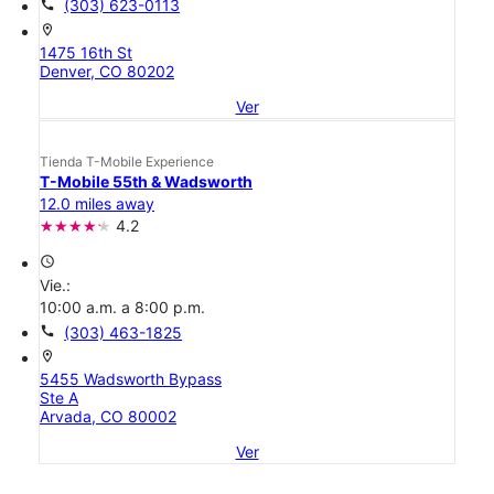
call
(303) 623-0113
location_on
1475 16th St
Denver, CO 80202
Ver
Tienda T-Mobile Experience
T-Mobile 55th & Wadsworth
12.0 miles away
4.2
access_time
Vie.:
10:00 a.m. a 8:00 p.m.
call
(303) 463-1825
location_on
5455 Wadsworth Bypass
Ste A
Arvada, CO 80002
Ver