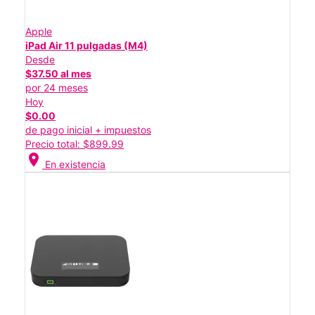
Apple
iPad Air 11 pulgadas (M4)
Desde
$37.50 al mes
por 24 meses
Hoy
$0.00
de pago inicial + impuestos
Precio total: $899.99
location_on
En existencia