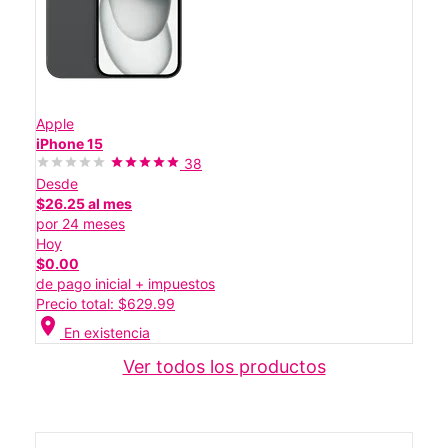
Apple
iPhone 15
38
Desde
$26.25 al mes
por 24 meses
Hoy
$0.00
de pago inicial + impuestos
Precio total: $629.99
location_on
En existencia
Ver todos los productos