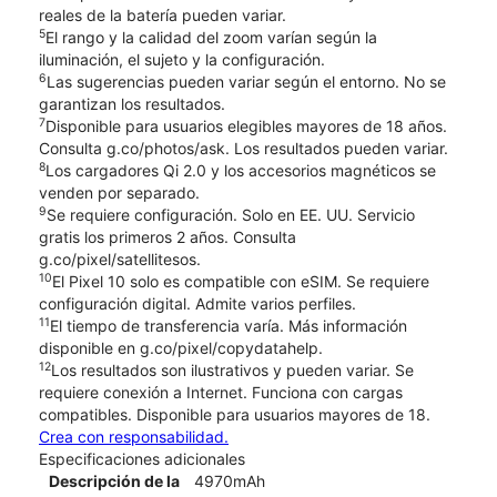
reales de la batería pueden variar.
5
El rango y la calidad del zoom varían según la
iluminación, el sujeto y la configuración.
6
Las sugerencias pueden variar según el entorno. No se
garantizan los resultados.
7
Disponible para usuarios elegibles mayores de 18 años.
Consulta g.co/photos/ask. Los resultados pueden variar.
8
Los cargadores Qi 2.0 y los accesorios magnéticos se
venden por separado.
9
Se requiere configuración. Solo en EE. UU. Servicio
gratis los primeros 2 años. Consulta
g.co/pixel/satellitesos.
10
El Pixel 10 solo es compatible con eSIM. Se requiere
configuración digital. Admite varios perfiles.
11
El tiempo de transferencia varía. Más información
disponible en g.co/pixel/copydatahelp.
12
Los resultados son ilustrativos y pueden variar. Se
requiere conexión a Internet. Funciona con cargas
compatibles. Disponible para usuarios mayores de 18.
Crea con responsabilidad.
Especificaciones adicionales
Descripción de la
4970mAh