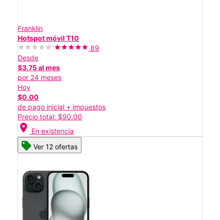
Franklin
Hotspot móvil T10
89
Desde
$3.75 al mes
por 24 meses
Hoy
$0.00
de pago inicial + impuestos
Precio total: $90.00
location_on
En existencia
Ver 12 ofertas