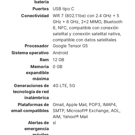
batería
Puertos
USB tipo C
Conectividad
Wifi 7 (802.11be) con 2.4 GHz + 5
GHz + 6 GHz, 2x2 MIMO, Bluetooth
6, NFC, compatible con conexión
satelital y conexión satelital nativa,
compatible con datos satelitales
Procesador
Google Tensor G5
Sistema operativo
Android
Ram
12 GB
Memoria
0 GB
expandible
máxima
Generaciones de
4G LTE, 5G
tecnología de red
inalámbrica
Plataformas de
Gmail, Apple Mail, POP3, IMAP4,
email compatibles
SMTP, Microsoft® Exchange, AOL,
AIM, Yahoo!® Mail
Alertas de
sí
emergencia
móviles