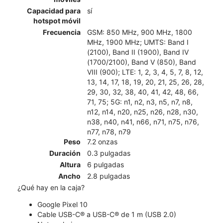
Capacidad para
sí
hotspot móvil
Frecuencia
GSM: 850 MHz, 900 MHz, 1800
MHz, 1900 MHz; UMTS: Band I
(2100), Band II (1900), Band IV
(1700/2100), Band V (850), Band
VIII (900); LTE: 1, 2, 3, 4, 5, 7, 8, 12,
13, 14, 17, 18, 19, 20, 21, 25, 26, 28,
29, 30, 32, 38, 40, 41, 42, 48, 66,
71, 75; 5G: n1, n2, n3, n5, n7, n8,
n12, n14, n20, n25, n26, n28, n30,
n38, n40, n41, n66, n71, n75, n76,
n77, n78, n79
Peso
7.2 onzas
Duración
0.3 pulgadas
Altura
6 pulgadas
Ancho
2.8 pulgadas
¿Qué hay en la caja?
Google Pixel 10
Cable USB-C® a USB-C® de 1 m (USB 2.0)