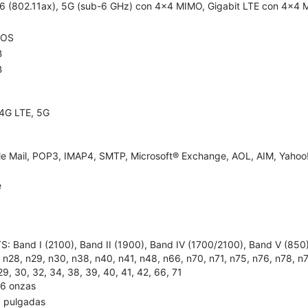
 6 (802.11ax), 5G (sub-6 GHz) con 4x4 MIMO, Gigabit LTE con 4x4 
dOS
B
B
4G LTE, 5G
e Mail, POP3, IMAP4, SMTP, Microsoft® Exchange, AOL, AIM, Yahoo!
e
: Band I (2100), Band II (1900), Band IV (1700/2100), Band V (850), B
 n28, n29, n30, n38, n40, n41, n48, n66, n70, n71, n75, n76, n78, n79; L
29, 30, 32, 34, 38, 39, 40, 41, 42, 66, 71
96 onzas
8 pulgadas