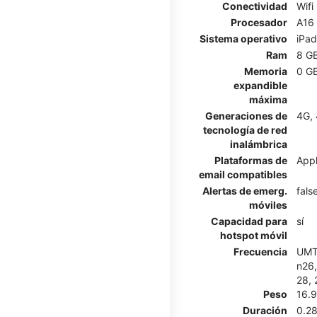
Conectividad
Wifi
Procesador
A16
Sistema operativo
iPa
Ram
8 G
Memoria
0 G
expandible
máxima
Generaciones de
4G, 
tecnología de red
inalámbrica
Plataformas de
Appl
email compatibles
Alertas de emerg.
fals
móviles
Capacidad para
sí
hotspot móvil
Frecuencia
UMTS
n26,
28, 
Peso
16.
Duración
0.2