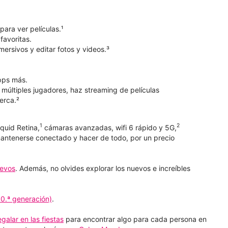
para ver películas.¹
favoritas.
mersivos y editar fotos y videos.³
pps más.
 múltiples jugadores, haz streaming de películas
erca.²
1
2
quid Retina,
cámaras avanzadas, wifi 6 rápido y 5G,
mantenerse conectado y hacer de todo, por un precio
uevos
. Además, no olvides explorar los nuevos e increíbles
10.ª generación)
.
galar en las fiestas
para encontrar algo para cada persona en