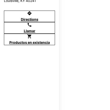
Louisville, KY 40241
directions
Directions
call
Llamar
shopping_cart
Productos en existencia