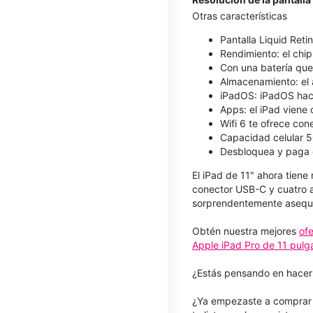
Otras características
Pantalla Liquid Reti
Rendimiento: el chip
Con una batería que 
Almacenamiento: el 
iPadOS: iPadOS hace 
Apps: el iPad viene
Wifi 6 te ofrece con
Capacidad celular 5
Desbloquea y paga 
El iPad de 11" ahora tien
conector USB-C y cuatro a
sorprendentemente asequi
Obtén nuestra mejores
of
Apple iPad Pro de 11 pul
¿Estás pensando en hacer
¿Ya empezaste a comprar p