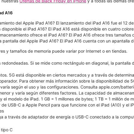
 a nuestras
Ofertas de Black Friday en iPhone
y a todas las demás ofe
Pad A16
amiento del Apple iPad A16? El lanzamiento del iPad A16 fue el 12 d
 disponible el iPad A16? El iPad A16 está disponible en cuatro colores:
macenamiento ofrece el iPad A16? El iPad A16 ofrece tres tamaños
a pantalla del Apple iPad A16? El iPad A16 cuenta con un apantalla 
ores y tamaños de memoria puede variar por Internet o en tiendas.
s redondeadas. Si se mide como rectángulo en diagonal, la pantalla d
atos. 5G está disponible en ciertos mercados y a través de determin
 operador. Para obtener más información sobre la disponibilidad de 5
 varía según el uso y las configuraciones. Consulta apple.com/batte
 menor y varía según diferentes factores. La capacidad de almacena
 y el modelo de iPad. 1 GB = 1 millones de bytes; 1 TB = 1 millón de
de USB-C a Apple Pencil para que funcione con el iPad (A10) y el iPa
es
a a través de adaptador de energía o USB-C conectado a la compu
tipo C