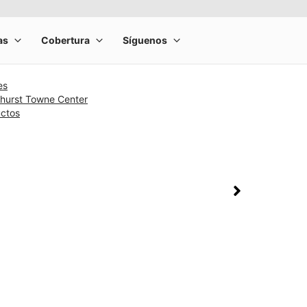
es
ghurst Towne Center
uctos
rge product image at a time. Use the Previous and Next buttons to m
olumn of small thumbnails. Selecting a thumbnail will change the main 