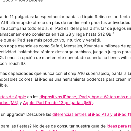
na de 11 pulgadas: la espectacular pantalla Liquid Retina es perfecta 
 A16 ultrarrápido ofrece un plus de rendimiento para tus actividades 
te acompaña todo el día, el iPad es ideal para disfrutar de juegos in
almacenamiento comienza en 128 GB y llega hasta 512 GB.⁴
que el iPad sea más productivo, intuitivo y versátil.
 con apps esenciales como Safari, Mensajes, Keynote y millones de a
ectividad inalámbrica rápida: descarga archivos, juega a juegos para
G: tienes la opción de mantenerte conectado cuando no tienes wifi c
con Touch ID.
e más capacidades que nunca con el chip A16 superrápido, pantalla Li
dorables colores. El iPad es una herramienta poderosa para crear, 
ble.
ertas de Apple
en los
dispositivos iPhone, iPad y Apple Watch más n
gadas (M5)
y
Apple iPad Pro de 13 pulgadas (M5)
.
 un upgrade? Descubre las
diferencias entres el iPad A16 y el iPad (
ara las fiestas? No dejes de consultar nuestra guía de
ideas para re