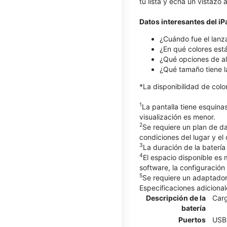
tu lista y echa un vistazo
Datos interesantes del i
¿Cuándo fue el lanz
¿En qué colores está
¿Qué opciones de al
¿Qué tamaño tiene l
*La disponibilidad de col
1
La pantalla tiene esquina
visualización es menor.
2
Se requiere un plan de d
condiciones del lugar y el
3
La duración de la batería
4
El espacio disponible es
software, la configuración
5
Se requiere un adaptador 
Especificaciones adicional
Descripción de la
Carg
batería
Puertos
USB 