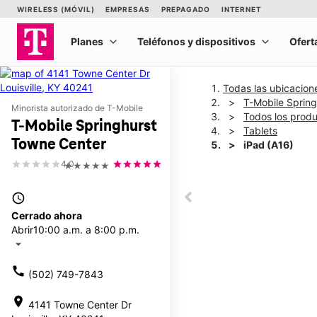
Todas las ubicacion
T-Mobile Sprin
Minorista autorizado de T-Mobile
Todos los prod
T-Mobile Springhurst
Tablets
Towne Center
iPad (A16)
4.0
★★★★★
This carousel shows one la
access_time
This carousel contains a c
Cerrado ahora
Abrir
10:00 a.m. a 8:00 p.m.
arrow_drop_down
call
(502) 749-7843
location_on
4141 Towne Center Dr