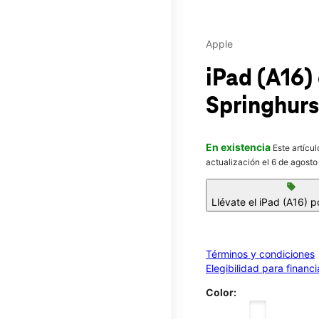
Apple
iPad (A16)
Springhurs
En existencia
Este artícu
actualización el 6 de agosto
sell
Llévate el iPad (A16) p
Términos y condiciones
Elegibilidad para financ
Color: