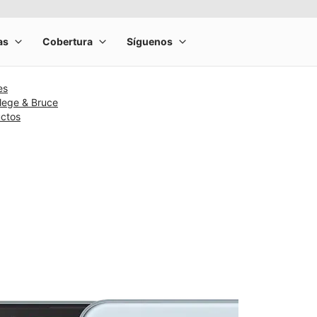
es
lege & Bruce
uctos
rge product image at a time. Use the Previous and Next buttons to m