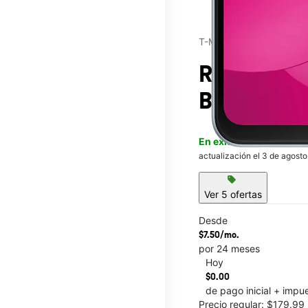
T-Mobile®
Revvl® 8
e
Bruce
En existencia
Este artícu
actualización el 3 de agosto
sell
Ver 5 ofertas
Desde
$7.50/mo.
por 24 meses
Hoy
This carousel contains a c
$0.00
de pago inicial + impu
Precio regular: $179.9