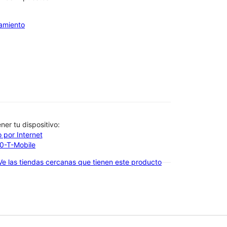
iamiento
btener tu dispositivo:
 por Internet
00-T-Mobile
Ve las tiendas cercanas que tienen este producto