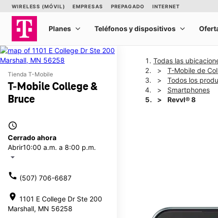
Todas las ubicacion
T-Mobile de Col
Tienda T-Mobile
Todos los prod
T-Mobile College &
Smartphones
Bruce
Revvl® 8
access_time
This carousel shows one la
Cerrado ahora
Abrir
10:00 a.m. a 8:00 p.m.
arrow_drop_down
call
(507) 706-6687
location_on
1101 E College Dr Ste 200
Marshall, MN 56258