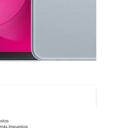
n T-Mobile
College &
lo está confirmado como disponible para comprar. Última
olumn of small thumbnails. Selecting a thumbnail will change the main 
estos
9 más impuestos