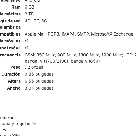
Ram
6 GB
le máxima
2 TB
gía de red
4G LTE, 5G
nalámbrica
ompatibles
Apple Mail, POP3, IMAP4, SMTP, Microsoft® Exchange, 
ia móviles
sí
spot móvil
sí
recuencia
GSM: 850 MHz, 900 MHz, 1800 MHz, 1900 MHz; LTE: 2, 4,
banda IV (1700/2100), banda V (850)
Peso
7.2 onzas
Duración
0.36 pulgadas
Altura
6.56 pulgadas
Ancho
3.04 pulgadas
omenzar
ridad y regulación
nes
car la SIM