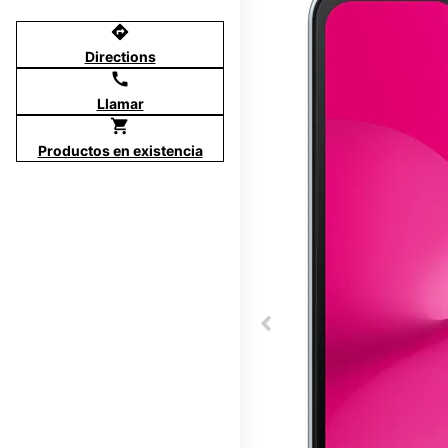
directions
Directions
call
Llamar
shopping_cart
Productos en existencia