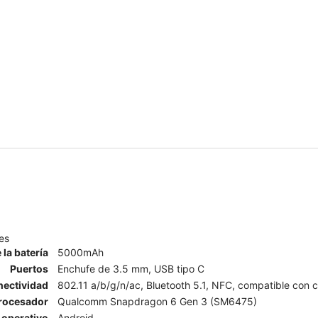
es
 la batería
5000mAh
Puertos
Enchufe de 3.5 mm, USB tipo C
ectividad
802.11 a/b/g/n/ac, Bluetooth 5.1, NFC, compatible con co
rocesador
Qualcomm Snapdragon 6 Gen 3 (SM6475)
 operativo
Android