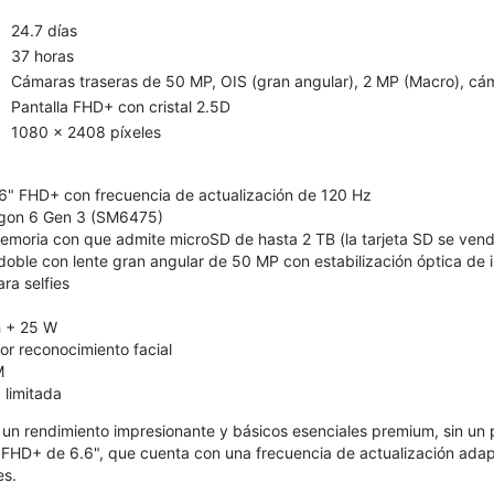
24.7 días
37 horas
Cámaras traseras de 50 MP, OIS (gran angular), 2 MP (Macro), cá
Pantalla FHD+ con cristal 2.5D
1080 x 2408 píxeles
6" FHD+ con frecuencia de actualización de 120 Hz
on 6 Gen 3 (SM6475)
moria con que admite microSD de hasta 2 TB (la tarjeta SD se ven
oble con lente gran angular de 50 MP con estabilización óptica de
a selfies
 + 25 W
r reconocimiento facial
M
 limitada
 un rendimiento impresionante y básicos esenciales premium, sin un p
 FHD+ de 6.6", que cuenta con una frecuencia de actualización ada
es.