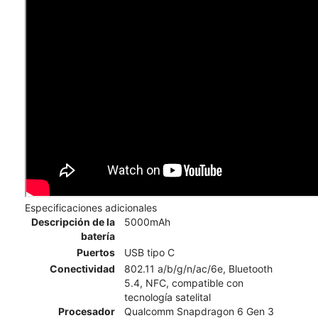
Especificaciones adicionales
Descripción de la
5000mAh
batería
Puertos
USB tipo C
Conectividad
802.11 a/b/g/n/ac/6e, Bluetooth
5.4, NFC, compatible con
tecnología satelital
Procesador
Qualcomm Snapdragon 6 Gen 3