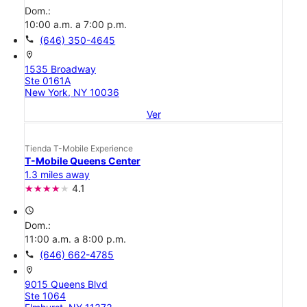
Dom.:
10:00 a.m. a 7:00 p.m.
call
(646) 350-4645
location_on
1535 Broadway
Ste 0161A
New York, NY 10036
Ver
Tienda T-Mobile Experience
T-Mobile Queens Center
1.3 miles away
4.1
access_time
Dom.:
11:00 a.m. a 8:00 p.m.
call
(646) 662-4785
location_on
9015 Queens Blvd
Ste 1064