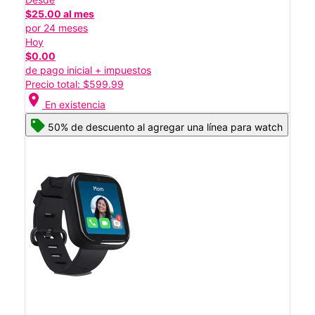
$25.00 al mes
por 24 meses
Hoy
$0.00
de pago inicial + impuestos
Precio total: $599.99
location_on
En existencia
50% de descuento al agregar una línea para watch