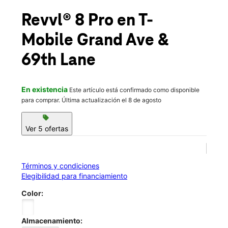
Sáb.:
10:00 a.m. a 8:00 p.m.
location_on
Revvl® 8 Pro
en T-
6965 Grand Ave Maspeth, NY 11378
Mobile
Grand Ave &
69th Lane
En existencia
Este artículo está confirmado como disponible
para comprar. Última actualización el 8 de agosto
sell
Ver 5 ofertas
Términos y condiciones
Elegibilidad para financiamiento
Color:
Almacenamiento: