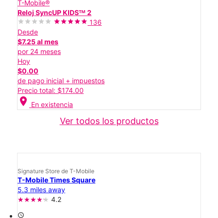
T-Mobile®
Reloj SyncUP KIDSᵀᴹ 2
136
Desde
$7.25 al mes
por 24 meses
Hoy
$0.00
de pago inicial + impuestos
Precio total: $174.00
location_on
En existencia
Ver todos los productos
Signature Store de T-Mobile
T-Mobile Times Square
5.3 miles away
4.2
access_time