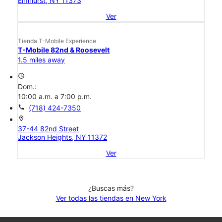
Elmhurst, NY 11373
Ver
Tienda T-Mobile Experience
T-Mobile 82nd & Roosevelt
1.5 miles away
access_time
Dom.:
10:00 a.m. a 7:00 p.m.
call
(718) 424-7350
location_on
37-44 82nd Street
Jackson Heights, NY 11372
Ver
¿Buscas más?
Ver todas las tiendas en New York