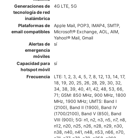
Generaciones de
4G LTE, 5G
tecnología de red
inalámbrica
Plataformas de
Apple Mail, POP3, IMAP4, SMTP,
email compatibles
Microsoft® Exchange, AOL, AIM,
Yahoo!® Mail, Gmail
Alertas de
sí
emergencia
móviles
Capacidad para
sí
hotspot móvil
Frecuencia
LTE: 1, 2, 3, 4, 5, 7, 8, 12, 13, 14, 17,
18, 19, 20, 25, 26, 28, 29, 30, 32,
34, 38, 39, 40, 41, 42, 48, 53, 66,
71; GSM: 850 MHz, 900 MHz, 1800
MHz, 1900 MHz; UMTS: Band I
(2100), Band II (1900), Band IV
(1700/2100), Band V (850), Band
VIII (900); 5G: n1, n2, n3, n5, n7, n8,
n12, n20, n25, n26, n28, n29, n30,
n38, n40, n41, n48, n53, n66, n70,