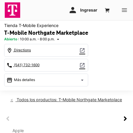
Tienda T-Mobile Experience
T-Mobile Northgate Marketplace
Abierto
:
10:00 a.m. - 8:00 p.m.
arrow_drop_down
location_on
open_in_new
Directions
call
open_in_new
(541) 732-1600
storefront
arrow_drop_down
Más detalles
Abrir
access_time
Jue.:
10:00 a.m. a 8:00 p.m.
Todos los productos: T-Mobile Northgate Marketplace
Vie.:
10:00 a.m. a 8:00 p.m.
Sáb.:
10:00 a.m. a 8:00 p.m.
Dom.:
11:00 a.m. a 6:00 p.m.
This carousel shows one large product image at a time. Use th
Lun.:
10:00 a.m. a 8:00 p.m.
This carousel contains a column of small thumbnails. Selecting 
Mar.:
10:00 a.m. a 8:00 p.m.
Apple