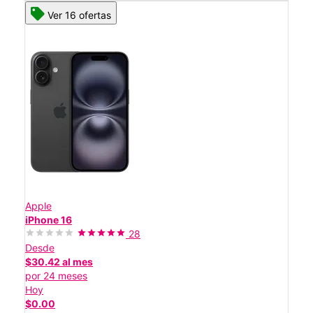
Ver 16 ofertas
Apple
iPhone 16
28
Desde
$30.42 al mes
por 24 meses
Hoy
$0.00