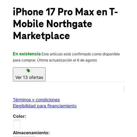
Mié.:
10:00 a.m. a 8:00 p.m.
location_on
iPhone 17 Pro Max
en T-
43 Rossanley Dr Medford, OR 97501
Mobile
Northgate
Marketplace
En existencia
Este artículo está confirmado como disponible
para comprar. Última actualización el 6 de agosto
sell
Ver 13 ofertas
Términos y condiciones
Elegibilidad para financiamiento
Color:
Almacenamiento: