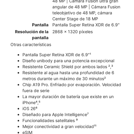
48 MP | Cámara Fusion ultra gran
angular de 48 MP | Cámara Fusion
teleobjetivo de 48 MP, cámara
Center Stage de 18 MP
Pantalla
Pantalla Super Retina XDR de 6.9"
Resolución de la
2868 x 1320 píxeles
pantalla
Otras características
Pantalla Super Retina XDR de 6.9"¹
Diseño unibody para una potencia excepcional
Resistente Ceramic Shield por ambos lados ²,³
Resistente al agua hasta una profundidad de 6
metros durante un máximo de 30 minutos²
Chip A19 Pro. Enfriado por evaporación. Velocidad
fuera de serie
La mayor duración de batería que existe en un
iPhone⁴,⁵
iOS 26⁶
Diseñado para Apple Intelligence⁷
Funcionalidades satelitales ⁹
Mejor conectividad a gran velocidad¹¹
eSIM