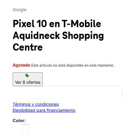
Vie.:
10:00 a.m. a 8:00 p.m.
This carousel contains a column of small thumbnails. Selecting 
Sáb.:
10:00 a.m. a 7:00 p.m.
Google
location_on
99 East Main Road Middletown, RI 02842
Pixel 10
en T-Mobile
Aquidneck Shopping
Centre
Agotado
Este artículo no está disponible en este momento.
sell
Ver 8 ofertas
Términos y condiciones
Elegibilidad para financiamiento
Color: