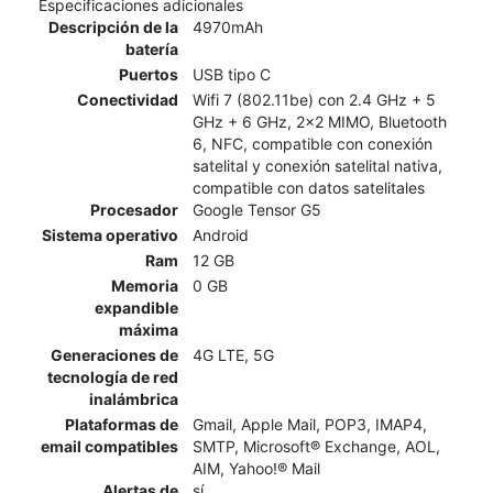
Especificaciones adicionales
Descripción de la
4970mAh
batería
Puertos
USB tipo C
Conectividad
Wifi 7 (802.11be) con 2.4 GHz + 5
GHz + 6 GHz, 2x2 MIMO, Bluetooth
6, NFC, compatible con conexión
satelital y conexión satelital nativa,
compatible con datos satelitales
Procesador
Google Tensor G5
Sistema operativo
Android
Ram
12 GB
Memoria
0 GB
expandible
máxima
Generaciones de
4G LTE, 5G
tecnología de red
inalámbrica
Plataformas de
Gmail, Apple Mail, POP3, IMAP4,
email compatibles
SMTP, Microsoft® Exchange, AOL,
AIM, Yahoo!® Mail
Alertas de
sí