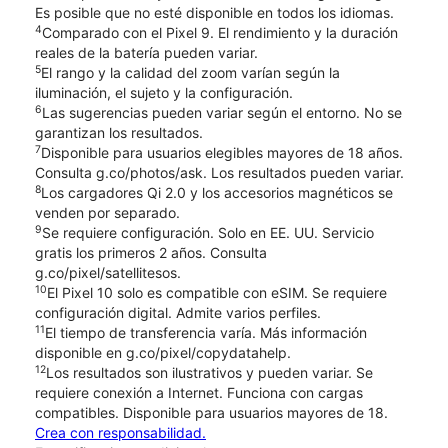
Es posible que no esté disponible en todos los idiomas.
4
Comparado con el Pixel 9. El rendimiento y la duración
reales de la batería pueden variar.
5
El rango y la calidad del zoom varían según la
iluminación, el sujeto y la configuración.
6
Las sugerencias pueden variar según el entorno. No se
garantizan los resultados.
7
Disponible para usuarios elegibles mayores de 18 años.
Consulta g.co/photos/ask. Los resultados pueden variar.
8
Los cargadores Qi 2.0 y los accesorios magnéticos se
venden por separado.
9
Se requiere configuración. Solo en EE. UU. Servicio
gratis los primeros 2 años. Consulta
g.co/pixel/satellitesos.
10
El Pixel 10 solo es compatible con eSIM. Se requiere
configuración digital. Admite varios perfiles.
11
El tiempo de transferencia varía. Más información
disponible en g.co/pixel/copydatahelp.
12
Los resultados son ilustrativos y pueden variar. Se
requiere conexión a Internet. Funciona con cargas
compatibles. Disponible para usuarios mayores de 18.
Crea con responsabilidad.