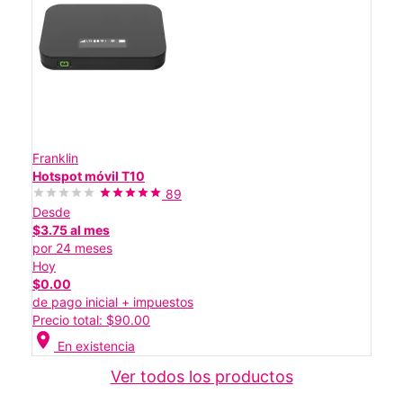
Franklin
Hotspot móvil T10
89
Desde
$3.75 al mes
por 24 meses
Hoy
$0.00
de pago inicial + impuestos
Precio total: $90.00
location_on
En existencia
Ver todos los productos