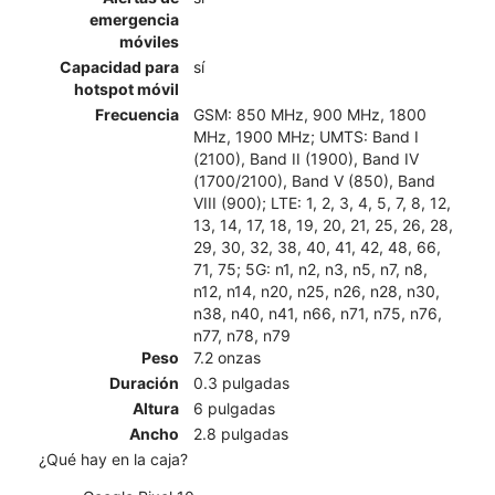
emergencia
móviles
Capacidad para
sí
hotspot móvil
Frecuencia
GSM: 850 MHz, 900 MHz, 1800
MHz, 1900 MHz; UMTS: Band I
(2100), Band II (1900), Band IV
(1700/2100), Band V (850), Band
VIII (900); LTE: 1, 2, 3, 4, 5, 7, 8, 12,
13, 14, 17, 18, 19, 20, 21, 25, 26, 28,
29, 30, 32, 38, 40, 41, 42, 48, 66,
71, 75; 5G: n1, n2, n3, n5, n7, n8,
n12, n14, n20, n25, n26, n28, n30,
n38, n40, n41, n66, n71, n75, n76,
n77, n78, n79
Peso
7.2 onzas
Duración
0.3 pulgadas
Altura
6 pulgadas
Ancho
2.8 pulgadas
¿Qué hay en la caja?