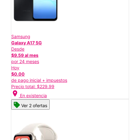
Samsung
Galaxy A17 5G
Desde
$9.59 al mes
por 24 meses
Hoy
$0.00
de pago inicial + impuestos
Precio total: $229.99
location_on
En existencia
Ver 2 ofertas