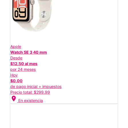
Apple
Watch SE 3 40 mm
Desde
$12.50 al mes
por 24 meses
Hoy
$0.00
de pago inicial + impuestos
Precio total: $299.99
location_on
En existencia