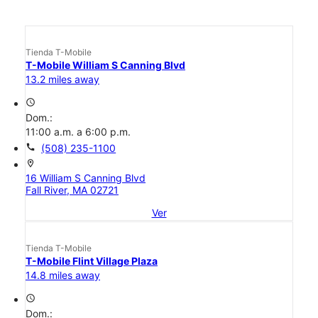
Tienda T-Mobile
T-Mobile William S Canning Blvd
13.2 miles away
access_time
Dom.:
11:00 a.m. a 6:00 p.m.
call
(508) 235-1100
location_on
16 William S Canning Blvd
Fall River, MA 02721
Ver
Tienda T-Mobile
T-Mobile Flint Village Plaza
14.8 miles away
access_time
Dom.: