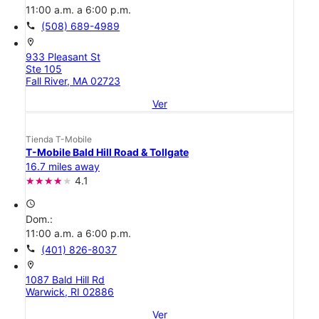
11:00 a.m. a 6:00 p.m.
call
(508) 689-4989
location_on
933 Pleasant St
Ste 105
Fall River, MA 02723
Ver
Tienda T-Mobile
T-Mobile Bald Hill Road & Tollgate
16.7 miles away
4.1
access_time
Dom.:
11:00 a.m. a 6:00 p.m.
call
(401) 826-8037
location_on
1087 Bald Hill Rd
Warwick, RI 02886
Ver