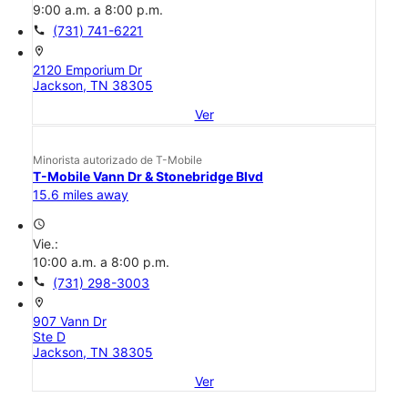
9:00 a.m. a 8:00 p.m.
call
(731) 741-6221
location_on
2120 Emporium Dr
Jackson, TN 38305
Ver
Minorista autorizado de T-Mobile
T-Mobile Vann Dr & Stonebridge Blvd
15.6 miles away
access_time
Vie.:
10:00 a.m. a 8:00 p.m.
call
(731) 298-3003
location_on
907 Vann Dr
Ste D
Jackson, TN 38305
Ver