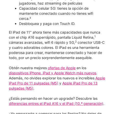
jugadores, haz streaming de películas
Capacidad celular 5G: tienes la opción de
mantenerte conectado cuando no tienes wifi
cerca.²
Desbloquea y paga con Touch ID.
El iPad de 11" ahora tiene más capacidades que nunca
1
con el chip A16 superrápido, pantalla Liquid Retina,
2
cámaras avanzadas, wifi 6 rápido y 5G,
conector USB-C
y cuatro adorables colores. El iPad es una herramienta
poderosa para crear, mantenerse conectado y hacer de
todo, por un precio sorprendentemente asequible.
Obtén nuestra mejores
ofertas de Apple
en los
dispositivos iPhone, iPad y Apple Watch más nuevos
.
Además, no olvides explorar los nuevos e increíbles
Apple
iPad Pro de 11 pulgadas (M5)
y
Apple iPad Pro de 13
pulgadas (M5)
.
¿Estás pensando en hacer un upgrade? Descubre las
diferencias entres el iPad A16 y el iPad (10.ª generación)
.
¿Ya empezaste a comprar para las fiestas? No dejes de