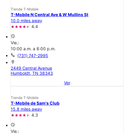
Tienda T-Mobile
T-Mobile N Central Ave & W Mullins St
10.0 miles away
4.4
access_time
Vie.:
10:00 a.m. a 8:00 p.m.
call
(731) 747-2995
location_on
2449 Central Avenue
Humboldt, TN 38343
Ver
Tienda T-Mobile
T-Mobile de Sam's Club
15.8 miles away
4.3
access_time
Vie.: