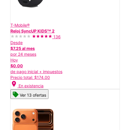
T-Mobile®
Reloj SyncUP KIDSᵀᴹ 2
136
Desde
$7.25 al mes
por 24 meses
Hoy
$0.00
de pago inicial + impuestos
Precio total: $174.00
location_on
En existencia
Ver 13 ofertas