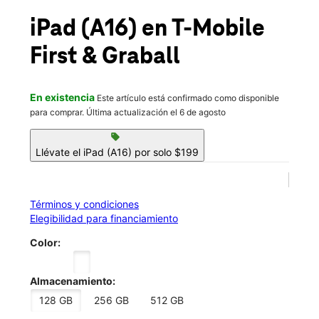
Jue.:
10:00 a.m. a 8:00 p.m.
location_on
iPad (A16)
en T-Mobile
15301 S First St Ste 100 Milan, TN 38358
First & Graball
En existencia
Este artículo está confirmado como disponible
para comprar. Última actualización el 6 de agosto
sell
Llévate el iPad (A16) por solo $199
Términos y condiciones
Elegibilidad para financiamiento
Color:
Almacenamiento:
128 GB
256 GB
512 GB