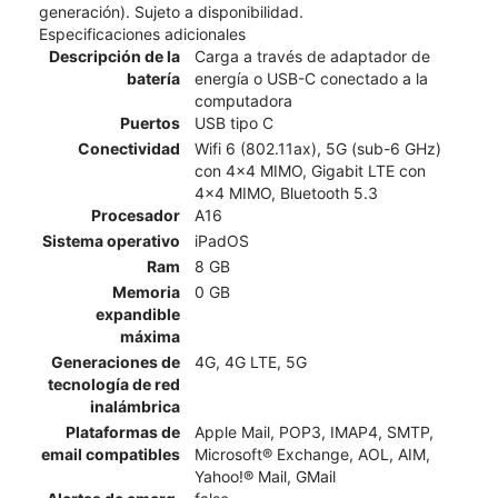
generación). Sujeto a disponibilidad.
Especificaciones adicionales
Descripción de la
Carga a través de adaptador de
batería
energía o USB-C conectado a la
computadora
Puertos
USB tipo C
Conectividad
Wifi 6 (802.11ax), 5G (sub-6 GHz)
con 4x4 MIMO, Gigabit LTE con
4x4 MIMO, Bluetooth 5.3
Procesador
A16
Sistema operativo
iPadOS
Ram
8 GB
Memoria
0 GB
expandible
máxima
Generaciones de
4G, 4G LTE, 5G
tecnología de red
inalámbrica
Plataformas de
Apple Mail, POP3, IMAP4, SMTP,
email compatibles
Microsoft® Exchange, AOL, AIM,
Yahoo!® Mail, GMail