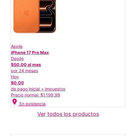
Apple
iPhone 17 Pro Max
Desde
$50.00 al mes
por 24 meses
Hoy
$0.00
de pago inicial + impuestos
Precio normal: $1,199.99
location_on
En existencia
Ver todos los productos