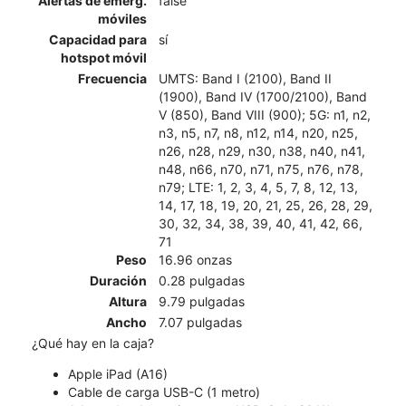
Alertas de emerg.
false
móviles
Capacidad para
sí
hotspot móvil
Frecuencia
UMTS: Band I (2100), Band II
(1900), Band IV (1700/2100), Band
V (850), Band VIII (900); 5G: n1, n2,
n3, n5, n7, n8, n12, n14, n20, n25,
n26, n28, n29, n30, n38, n40, n41,
n48, n66, n70, n71, n75, n76, n78,
n79; LTE: 1, 2, 3, 4, 5, 7, 8, 12, 13,
14, 17, 18, 19, 20, 21, 25, 26, 28, 29,
30, 32, 34, 38, 39, 40, 41, 42, 66,
71
Peso
16.96 onzas
Duración
0.28 pulgadas
Altura
9.79 pulgadas
Ancho
7.07 pulgadas
¿Qué hay en la caja?
Apple iPad (A16)
Cable de carga USB-C (1 metro)