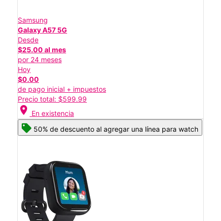
Samsung
Galaxy A57 5G
Desde
$25.00 al mes
por 24 meses
Hoy
$0.00
de pago inicial + impuestos
Precio total: $599.99
location_on
En existencia
50% de descuento al agregar una línea para watch