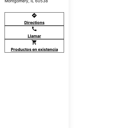
Montgomery, IL 60538
directions
Directions
call
Llamar
shopping_cart
Productos en existencia