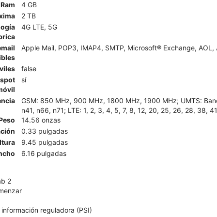
Ram
4 GB
xima
2 TB
logía
4G LTE, 5G
brica
email
Apple Mail, POP3, IMAP4, SMTP, Microsoft® Exchange, AOL, A
ibles
viles
false
tspot
sí
móvil
encia
GSM: 850 MHz, 900 MHz, 1800 MHz, 1900 MHz; UMTS: Banda I
n41, n66, n71; LTE: 1, 2, 3, 4, 5, 7, 8, 12, 20, 25, 26, 28, 38, 4
Peso
14.56 onzas
ción
0.33 pulgadas
ltura
9.45 pulgadas
ncho
6.16 pulgadas
ab 2
omenzar
 información reguladora (PSI)