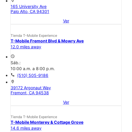
location_on
165 University Ave
Palo Alto, CA 94301
Ver
Tienda T-Mobile Experience
T-Mobile Fremont Blvd & Mowry Ave
12.0 miles away
access_time
Sáb.:
10:00 a.m. a 8:00 p.m.
call
(510) 505-9186
location_on
39172 Argonaut Way
Fremont, CA 94538
Ver
Tienda T-Mobile Experience
T-Mobile Monterey & Cottage Grove
14.6 miles away