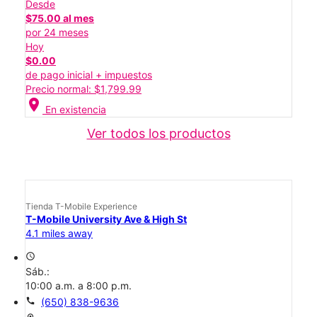
Desde
$75.00 al mes
por 24 meses
Hoy
$0.00
de pago inicial + impuestos
Precio normal: $1,799.99
location_on
En existencia
Ver todos los productos
Tienda T-Mobile Experience
T-Mobile University Ave & High St
4.1 miles away
access_time
Sáb.:
10:00 a.m. a 8:00 p.m.
call
(650) 838-9636