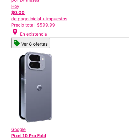
Hoy
$0.00
de pago inicial + impuestos
Precio total: $599.99
location_on
En existencia
Ver 8 ofertas
Google
Pixel 10 Pro Fold