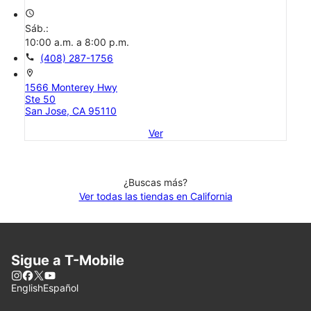
access_time
Sáb.:
10:00 a.m. a 8:00 p.m.
call
(408) 287-1756
location_on
1566 Monterey Hwy
Ste 50
San Jose, CA 95110
Ver
¿Buscas más?
Ver todas las tiendas en California