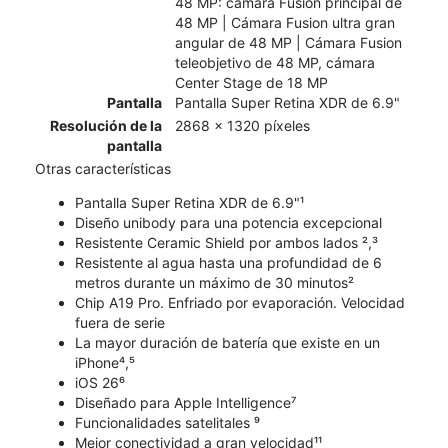
48 MP: cámara Fusion principal de
48 MP | Cámara Fusion ultra gran
angular de 48 MP | Cámara Fusion
teleobjetivo de 48 MP, cámara
Center Stage de 18 MP
Pantalla
Pantalla Super Retina XDR de 6.9"
Resolución de la
2868 x 1320 píxeles
pantalla
Otras características
Pantalla Super Retina XDR de 6.9"¹
Diseño unibody para una potencia excepcional
Resistente Ceramic Shield por ambos lados ²,³
Resistente al agua hasta una profundidad de 6
metros durante un máximo de 30 minutos²
Chip A19 Pro. Enfriado por evaporación. Velocidad
fuera de serie
La mayor duración de batería que existe en un
iPhone⁴,⁵
iOS 26⁶
Diseñado para Apple Intelligence⁷
Funcionalidades satelitales ⁹
Mejor conectividad a gran velocidad¹¹