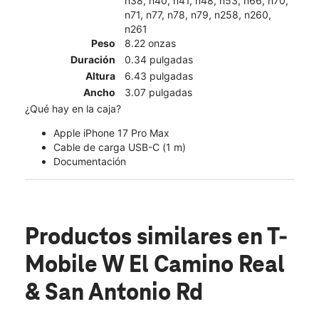
n38, n40, n41, n48, n53, n66, n70,
n71, n77, n78, n79, n258, n260,
n261
Peso
8.22 onzas
Duración
0.34 pulgadas
Altura
6.43 pulgadas
Ancho
3.07 pulgadas
¿Qué hay en la caja?
Apple iPhone 17 Pro Max
Cable de carga USB-C (1 m)
Documentación
Productos similares
en T-
Mobile W El Camino Real
& San Antonio Rd