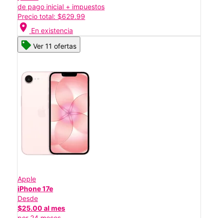
de pago inicial + impuestos
Precio total: $629.99
location_on
En existencia
Ver 11 ofertas
Apple
iPhone 17e
Desde
$25.00 al mes
por 24 meses