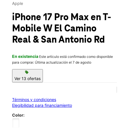
Vie.:
10:00 a.m. a 8:00 p.m.
Apple
location_on
2590 W El Camino Real Ste 11 Mountain View, CA 94040
iPhone 17 Pro Max
en T-
Mobile
W El Camino
Real & San Antonio Rd
En existencia
Este artículo está confirmado como disponible
para comprar. Última actualización el 7 de agosto
sell
Ver 13 ofertas
Términos y condiciones
Elegibilidad para financiamiento
Color: