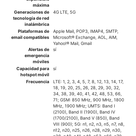
máxima
Generaciones de
4G LTE, 5G
tecnología de red
inalámbrica
Plataformas de
Apple Mail, POP3, IMAP4, SMTP,
email compatibles
Microsoft® Exchange, AOL, AIM,
Yahoo!® Mail, Gmail
Alertas de
sí
emergencia
móviles
Capacidad para
sí
hotspot móvil
Frecuencia
LTE: 1, 2, 3, 4, 5, 7, 8, 12, 13, 14, 17,
18, 19, 20, 25, 26, 28, 29, 30, 32,
34, 38, 39, 40, 41, 42, 48, 53, 66,
71; GSM: 850 MHz, 900 MHz, 1800
MHz, 1900 MHz; UMTS: Band I
(2100), Band II (1900), Band IV
(1700/2100), Band V (850), Band
VIII (900); 5G: n1, n2, n3, n5, n7, n8,
n12, n20, n25, n26, n28, n29, n30,