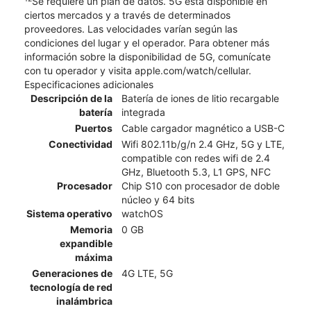
Se requiere un plan de datos. 5G está disponible en
ciertos mercados y a través de determinados
proveedores. Las velocidades varían según las
condiciones del lugar y el operador. Para obtener más
información sobre la disponibilidad de 5G, comunícate
con tu operador y visita apple.com/watch/cellular.
Especificaciones adicionales
Descripción de la
Batería de iones de litio recargable
batería
integrada
Puertos
Cable cargador magnético a USB-C
Conectividad
Wifi 802.11b/g/n 2.4 GHz, 5G y LTE,
compatible con redes wifi de 2.4
GHz, Bluetooth 5.3, L1 GPS, NFC
Procesador
Chip S10 con procesador de doble
núcleo y 64 bits
Sistema operativo
watchOS
Memoria
0 GB
expandible
máxima
Generaciones de
4G LTE, 5G
tecnología de red
inalámbrica