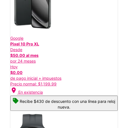
Google
Pixel 10 Pro XL
Desde
$50.00 al mes
por 24 meses
Hoy
$0.00
de pago inicial + impuestos
Precio normal: $1,199.99
location_on
En existencia
Recibe $430 de descuento con una línea para reloj
nueva.