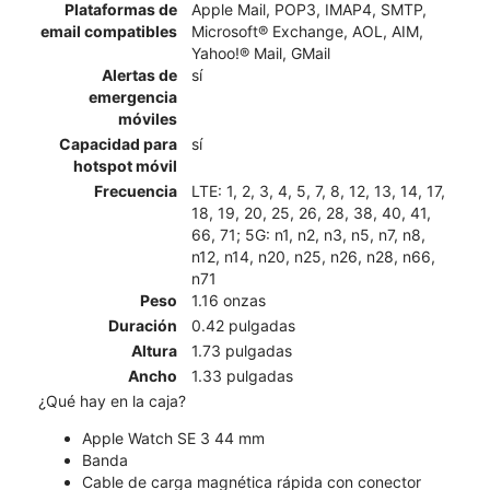
Plataformas de
Apple Mail, POP3, IMAP4, SMTP,
email compatibles
Microsoft® Exchange, AOL, AIM,
Yahoo!® Mail, GMail
Alertas de
sí
emergencia
móviles
Capacidad para
sí
hotspot móvil
Frecuencia
LTE: 1, 2, 3, 4, 5, 7, 8, 12, 13, 14, 17,
18, 19, 20, 25, 26, 28, 38, 40, 41,
66, 71; 5G: n1, n2, n3, n5, n7, n8,
n12, n14, n20, n25, n26, n28, n66,
n71
Peso
1.16 onzas
Duración
0.42 pulgadas
Altura
1.73 pulgadas
Ancho
1.33 pulgadas
¿Qué hay en la caja?
Apple Watch SE 3 44 mm
Banda
Cable de carga magnética rápida con conector