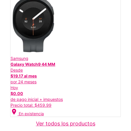
Samsung
Galaxy Watch9 44 MM
Desde
$19.17 al mes
por 24 meses
Hoy
$0.00
de pago inicial + impuestos
Precio total: $459.99
location_on
En existencia
Ver todos los productos