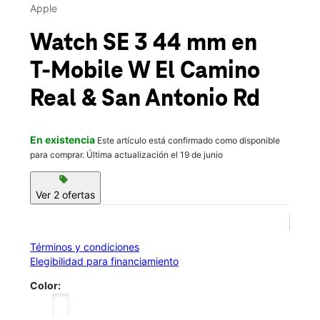
Mié.:
10:00 a.m. a 8:00 p.m.
Apple
location_on
2590 W El Camino Real Ste 11 Mountain View, CA 94040
Watch SE 3 44 mm
en
T-Mobile
W El Camino
Real & San Antonio Rd
En existencia
Este artículo está confirmado como disponible
para comprar. Última actualización el 19 de junio
sell
Ver 2 ofertas
Términos y condiciones
Elegibilidad para financiamiento
Color: