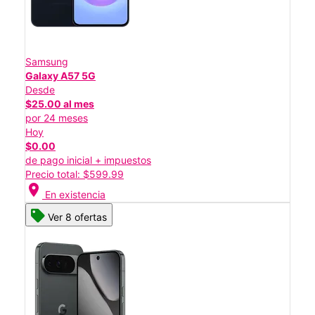
Samsung
Galaxy A57 5G
Desde
$25.00 al mes
por 24 meses
Hoy
$0.00
de pago inicial + impuestos
Precio total: $599.99
location_on
En existencia
Ver 8 ofertas