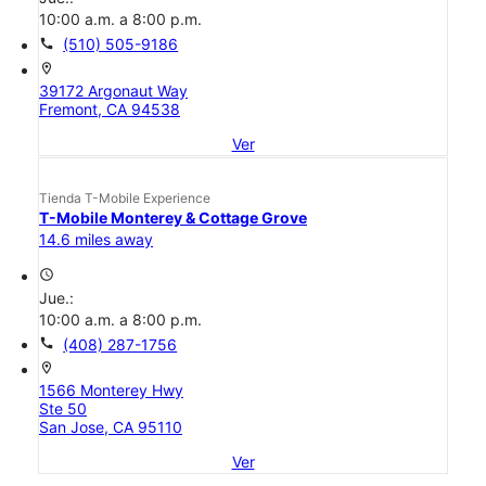
10:00 a.m. a 8:00 p.m.
call
(510) 505-9186
location_on
39172 Argonaut Way
Fremont, CA 94538
Ver
Tienda T-Mobile Experience
T-Mobile Monterey & Cottage Grove
14.6 miles away
access_time
Jue.:
10:00 a.m. a 8:00 p.m.
call
(408) 287-1756
location_on
1566 Monterey Hwy
Ste 50
San Jose, CA 95110
Ver