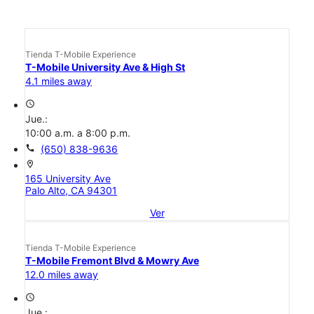
Tienda T-Mobile Experience
T-Mobile University Ave & High St
4.1 miles away
access_time
Jue.:
10:00 a.m. a 8:00 p.m.
call
(650) 838-9636
location_on
165 University Ave
Palo Alto, CA 94301
Ver
Tienda T-Mobile Experience
T-Mobile Fremont Blvd & Mowry Ave
12.0 miles away
access_time
Jue.: