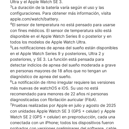
Ultra y el Apple Watch SE 3.
3
La duración de la batería varía según el uso y las
configuraciones. Para obtener más información, visita
apple.com/watch/battery.
4
El sensor de temperatura no está pensado para usarse
con fines médicos. El sensor de temperatura sólo está
disponible en el Apple Watch Series 8 o posterior y en
todos los modelos de Apple Watch Ultra.
5
Las notificaciones de apnea del sueño están disponibles
en el Apple Watch Series 9 y posteriores, Ultra 2 y
posteriores, y SE 3. La función está pensada para
detectar indicios de apnea del sueño moderada a grave
en personas mayores de 18 años que no tengan un
diagnóstico de apnea del sueño.
6
La notificación de ritmo irregular requiere las versiones
más nuevas de watchOS e iOS. Su uso no está
recomendado para menores de 22 años ni personas
diagnosticadas con fibrilación auricular (FibA).
7
Pruebas realizadas por Apple en julio y agosto de 2025
con unidades Apple Watch SE 3 (GPS + celular) y Apple
Watch SE 2 (GPS + celular) en preproducción, cada una
conectada con un iPhone; todos los dispositivos fueron
probados con versiones preliminares del software, cable