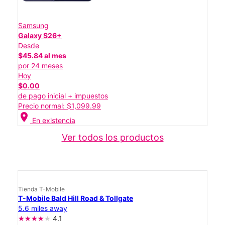
Samsung
Galaxy S26+
Desde
$45.84 al mes
por 24 meses
Hoy
$0.00
de pago inicial + impuestos
Precio normal: $1,099.99
location_on
En existencia
Ver todos los productos
Tienda T-Mobile
T-Mobile Bald Hill Road & Tollgate
5.6 miles away
4.1