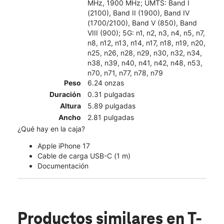
MHz, 1900 MHz; UMTS: Band I
(2100), Band II (1900), Band IV
(1700/2100), Band V (850), Band
VIII (900); 5G: n1, n2, n3, n4, n5, n7,
n8, n12, n13, n14, n17, n18, n19, n20,
n25, n26, n28, n29, n30, n32, n34,
n38, n39, n40, n41, n42, n48, n53,
n70, n71, n77, n78, n79
Peso
6.24 onzas
Duración
0.31 pulgadas
Altura
5.89 pulgadas
Ancho
2.81 pulgadas
¿Qué hay en la caja?
Apple iPhone 17
Cable de carga USB-C (1 m)
Documentación
Productos similares
en T-