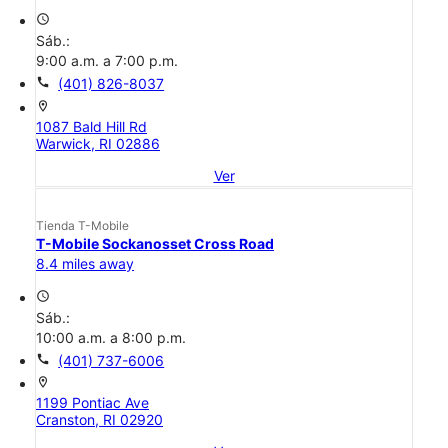
access_time
Sáb.:
9:00 a.m. a 7:00 p.m.
call
(401) 826-8037
location_on
1087 Bald Hill Rd
Warwick, RI 02886
Ver
Tienda T-Mobile
T-Mobile Sockanosset Cross Road
8.4 miles away
access_time
Sáb.:
10:00 a.m. a 8:00 p.m.
call
(401) 737-6006
location_on
1199 Pontiac Ave
Cranston, RI 02920