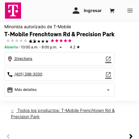
Minorista autorizado de T-Mobile
T-Mobile Frenchtown Rd & Precision Park
★★★★★
4.2
Abierto
:
10:00 a.m. - 8:00 p.m.
4.2
★
arrow_drop_down
location_on
open_in_new
Directions
call
open_in_new
(401) 396-3030
storefront
arrow_drop_down
Más detalles
Abrir
access_time
Sáb.:
10:00 a.m. a 8:00 p.m.
Todos los productos: T-Mobile Frenchtown Rd &
Dom.:
11:00 a.m. a 6:00 p.m.
Precision Park
Lun.:
10:00 a.m. a 8:00 p.m.
Mar.:
10:00 a.m. a 8:00 p.m.
Mié.:
10:00 a.m. a 8:00 p.m.
This carousel shows one large product image at a time. Use th