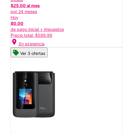
$25.00 al mes
por 24 meses
Hoy
$0.00
de pago inicial + impuestos
Precio total: $599.99
location_on
En existencia
Ver 3 ofertas