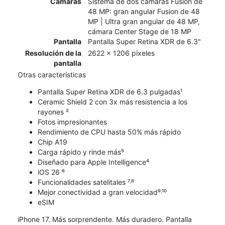
Cámaras
Sistema de dos cámaras Fusion de
48 MP: gran angular Fusion de 48
MP | Ultra gran angular de 48 MP,
cámara Center Stage de 18 MP
Pantalla
Pantalla Super Retina XDR de 6.3"
Resolución de la
2622 x 1206 píxeles
pantalla
Otras características
Pantalla Super Retina XDR de 6.3 pulgadas¹
Ceramic Shield 2 con 3x más resistencia a los
rayones ²
Fotos impresionantes
Rendimiento de CPU hasta 50% más rápido
Chip A19
Carga rápido y rinde más⁵
Diseñado para Apple Intelligence⁴
iOS 26 ⁶
Funcionalidades satelitales ⁷˒⁸
Mejor conectividad a gran velocidad⁹˒¹⁰
eSIM
iPhone 17. Más sorprendente. Más duradero. Pantalla