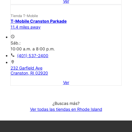
Ver
Tienda T-Mobile
T-Mobile Cranston Parkade
11.4 miles away
access_time
Sáb.:
10:00 a.m. a 8:00 p.m.
call
(401) 537-2400
location_on
232 Garfield Ave
Cranston, RI 02920
Ver
¿Buscas más?
Ver todas las tiendas en Rhode Island