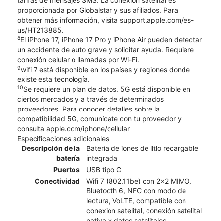
tarifas de mensajes SMS. La conexión satelital es
proporcionada por Globalstar y sus afiliados. Para
obtener más información, visita support.apple.com/es-
us/HT213885.
8
El iPhone 17, iPhone 17 Pro y iPhone Air pueden detectar
un accidente de auto grave y solicitar ayuda. Requiere
conexión celular o llamadas por Wi-Fi.
9
wifi 7 está disponible en los países y regiones donde
existe esta tecnología.
10
Se requiere un plan de datos. 5G está disponible en
ciertos mercados y a través de determinados
proveedores. Para conocer detalles sobre la
compatibilidad 5G, comunícate con tu proveedor y
consulta apple.com/iphone/cellular
Especificaciones adicionales
Descripción de la
Batería de iones de litio recargable
batería
integrada
Puertos
USB tipo C
Conectividad
Wifi 7 (802.11be) con 2x2 MIMO,
Bluetooth 6, NFC con modo de
lectura, VoLTE, compatible con
conexión satelital, conexión satelital
nativa y datos satelitales