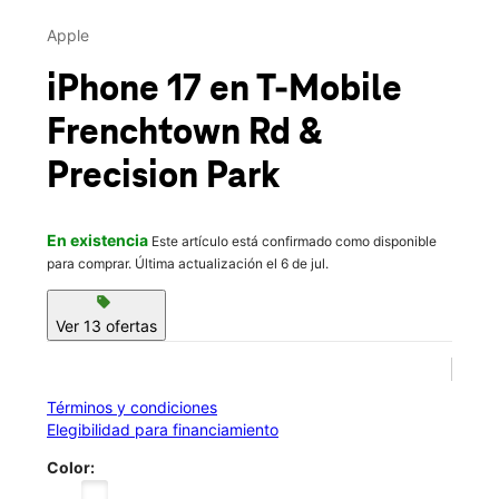
Jue.:
10:00 a.m. a 8:00 p.m.
This carousel contains a column of small thumbnails. Selecting 
Vie.:
10:00 a.m. a 8:00 p.m.
Apple
location_on
42 Frenchtown Rd #4 North Kingstown, RI 02852
iPhone 17
en T-Mobile
Frenchtown Rd &
Precision Park
En existencia
Este artículo está confirmado como disponible
para comprar. Última actualización el 6 de jul.
sell
Ver 13 ofertas
Términos y condiciones
Elegibilidad para financiamiento
Color: