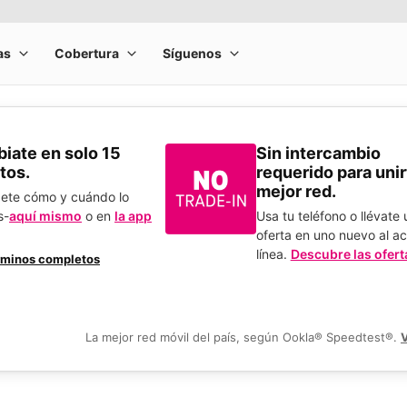
​Cámbiate en solo 15
Sin intercambio
tos.
requerido para unirt
mejor red.
bete cómo y cuándo lo
s-
aquí mismo
o en
la app
Usa tu teléfono o llévate
.
oferta en uno nuevo al ac
línea.
Descubre las ofert
rminos completos
La mejor red móvil del país, según Ookla® Speedtest®.
V