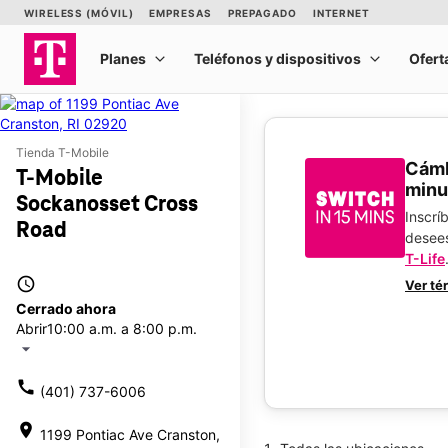
Tienda T-Mobile
​​​​​​
T-Mobile
minu
Sockanosset Cross
Inscrí
Road
desee
T-Life
access_time
Ver té
Cerrado ahora
Abrir
10:00 a.m. a 8:00 p.m.
arrow_drop_down
call
(401) 737-6006
location_on
1199 Pontiac Ave Cranston,