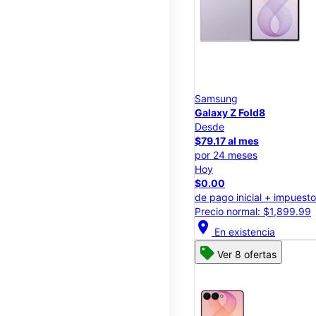
Samsung
Galaxy Z Fold8
Desde
$79.17 al mes
por 24 meses
Hoy
$0.00
de pago inicial + impuest
Precio normal: $1,899.99
location_on
En existencia
Ver 8 ofertas