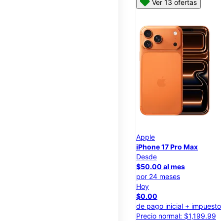
Ver 13 ofertas
Apple
iPhone 17 Pro Max
Desde
$50.00 al mes
por 24 meses
Hoy
$0.00
de pago inicial + impuest
Precio normal: $1,199.99