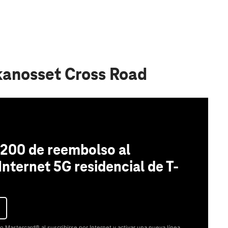
kanosset Cross Road
200 de reembolso al
 Internet 5G residencial de T-
o Mastercard® al suscribirse por Internet y activar una nueva línea