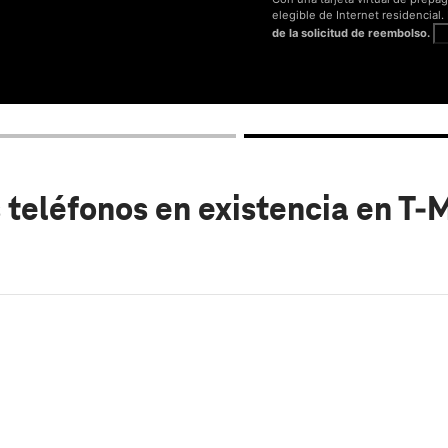
elegible de Internet residencial
de la solicitud de reembolso.
V
 teléfonos en existencia
en T-