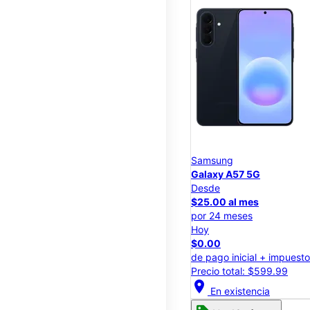
Samsung
Galaxy A57 5G
Desde
$25.00 al mes
por 24 meses
Hoy
$0.00
de pago inicial + impuest
Precio total: $599.99
location_on
En existencia