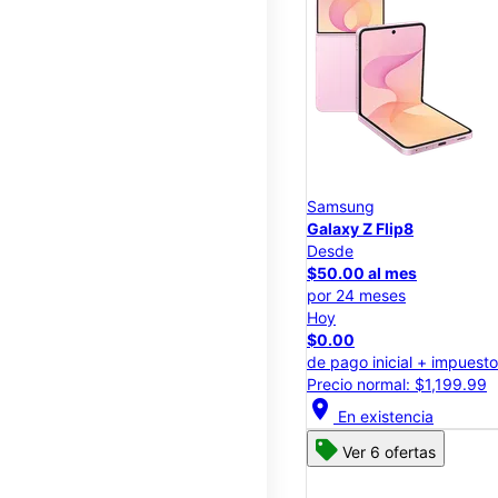
Samsung
Galaxy Z Flip8
Desde
$50.00 al mes
por 24 meses
Hoy
$0.00
de pago inicial + impuest
Precio normal: $1,199.99
location_on
En existencia
Ver 6 ofertas