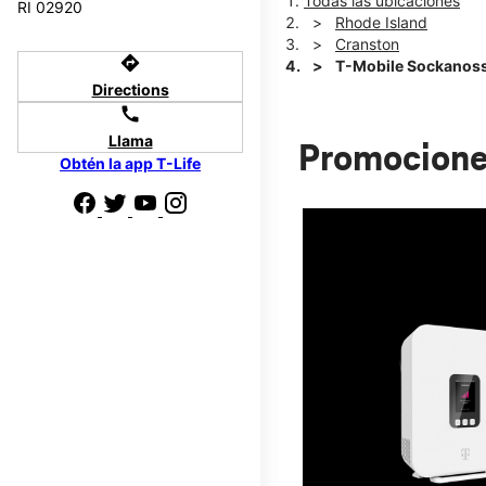
Todas las ubicaciones
RI 02920
Rhode Island
Cranston
directions
T-Mobile Sockanoss
Directions
call
Llama
Promocione
Obtén la app T-Life
 te
r de pagar tu
800.
Normalmente, la tarjeta demora 15